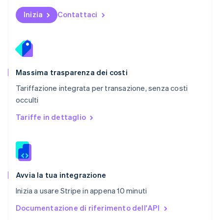
Polonia
English
Inizia
Contattaci
Portogallo
Português
English
RAS di Hong Kong, Cina
English
简体中文
Regno Unito
English
Massima trasparenza dei costi
Repubblica Ceca
Tariffazione integrata per transazione, senza costi
English
occulti
Romania
English
Tariffe in dettaglio
Singapore
English
简体中文
Slovacchia
English
Slovenia
English
Italiano
Avvia la tua integrazione
Spagna
Inizia a usare Stripe in appena 10 minuti
Español
English
Stati Uniti
Documentazione di riferimento dell'API
English
Español
简体中文