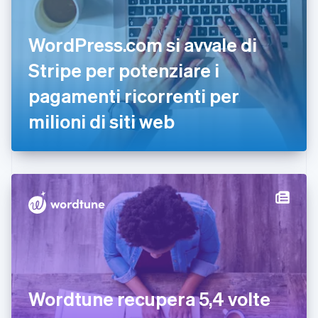
Danimarca
English
Emirati Arabi Uniti
WordPress.com si avvale di
English
Estonia
Stripe per potenziare i
English
pagamenti ricorrenti per
Finlandia
English
Svenska
milioni di siti web
Francia
Français
English
Germania
Deutsch
English
Giappone
日本語
English
Gibilterra
English
Grecia
English
India
English
Irlanda
Wordtune recupera 5,4 volte
English