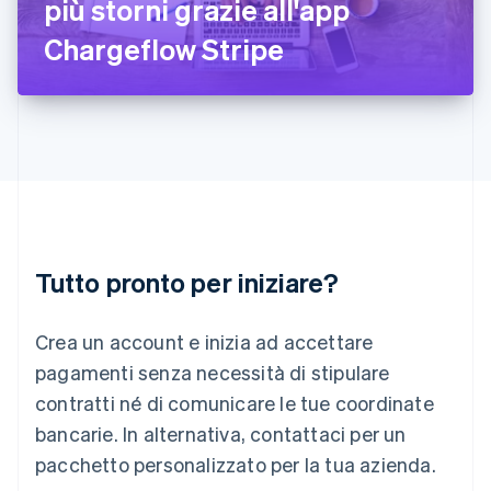
più storni grazie all'app
Italia
Italiano
English
Chargeflow Stripe
Lettonia
English
Liechtenstein
Deutsch
English
Lituania
English
Lussemburgo
Français
Deutsch
English
Malaysia
English
简体中文
Tutto pronto per iniziare?
Malta
English
Messico
Crea un account e inizia ad accettare
Español
English
Norvegia
pagamenti senza necessità di stipulare
English
contratti né di comunicare le tue coordinate
Nuova Zelanda
bancarie. In alternativa, contattaci per un
English
Paesi Bassi
pacchetto personalizzato per la tua azienda.
Nederlands
English