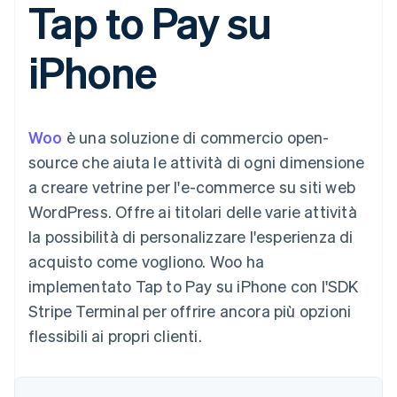
Tap to Pay su
utente
Automazione
Gestione del denaro
Gestire gli
flessibile
Metodi di
della contabilità
Roadmap del prodotto
Piattaforme
abbonamenti
pagamento
Stripe Sigma
Conferenza annuale
SaaS
Offrire addebiti in base
iPhone
Accesso a
Report
Sessions
all'utilizzo
oltre 125
personalizzati
Lavora con noi
Emettere carte
Terminal
Data Pipeline
Sala stampa
garantite da stablecoin
Pagamenti di
Sincronizzazione
Stripe Press
Per settore
persona
dei dati
Esegui il provisioning e
Woo
è una soluzione di commercio open-
Authorization
gestisci i servizi con gli
Boost
Aziende di IA
agenti
source che aiuta le attività di ogni dimensione
Accettazione
Creator economy
Recapiti
a creare vetrine per l'e-commerce su siti web
ottimizzata
Gaming
Link
Ospitalità, viaggi e
Contattaci
WordPress. Offre ai titolari delle varie attività
Pagamento
tempo libero
Diventa nostro partner
Risorse
Assicurazione
la possibilità di personalizzare l'esperienza di
accelerato
Media e
Financial
acquisto come vogliono. Woo ha
intrattenimento
Integrazioni app
Connections
Organizzazioni non
Esempi di codice
Conti finanziari
implementato Tap to Pay su iPhone con l'SDK
profit
Blog per sviluppatori
collegati
Stripe Terminal per offrire ancora più opzioni
Servizi professionali
Stato dell'API
Pubblica
flessibili ai propri clienti.
amministrazione
Commercio al dettaglio
Altro
Product roadmap