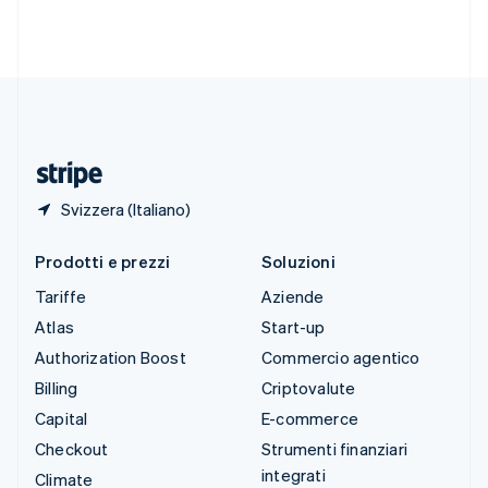
Svezia
Svenska
English
Svizzera
Deutsch
Français
Italiano
English
Thailandia
ไทย
English
Ungheria
English
Svizzera (Italiano)
Prodotti e prezzi
Soluzioni
Tariffe
Aziende
Atlas
Start-up
Authorization Boost
Commercio agentico
Billing
Criptovalute
Capital
E-commerce
Checkout
Strumenti finanziari
integrati
Climate