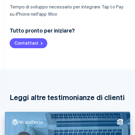
Tempo di sviluppo necessario per integrare Tap to Pay
su iPhone nell'app Woo
Australia
Tutto pronto per iniziare?
English
Austria
Contattaci
Deutsch
English
Belgio
Nederlands
Français
Deutsch
English
Brasile
Português
English
Bulgaria
English
Canada
English
Français
Leggi altre testimonianze di clienti
Cina continentale
简体中文
English
Cipro
English
Croazia
English
Italiano