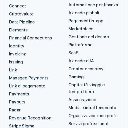
Automazione per finanza
Connect
Aziende globali
Criptovalute
Pagamenti in-app
Data Pipeline
Marketplace
Elements
Gestione del denaro
Financial Connections
Piattaforme
Identity
SaaS
Invoicing
Aziende di IA
Issuing
Creator economy
Link
Gaming
Managed Payments
Ospitalità, viaggi e
Link di pagamento
tempo libero
Payments
Assicurazione
Payouts
Media e intrattenimento
Radar
Organizzazioni non profit
Revenue Recognition
Servizi professionali
Stripe Sigma