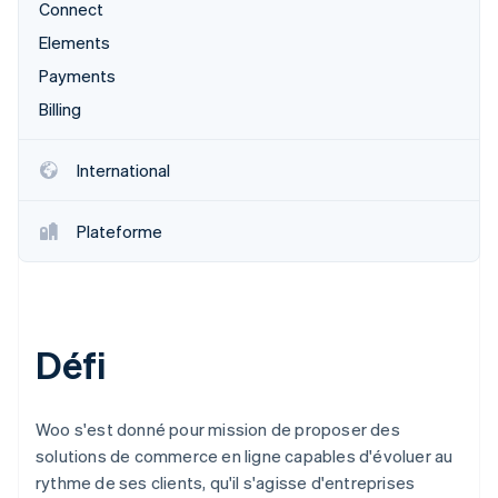
Connect
Commerce de détail
État des API
Atlas
Constitution d'une entreprise
Elements
Payments
Climate
Élimination du carbone
Écosystème
Billing
Identity
Partenaires
Vérification de l'identité
Stripe App Marketplace
International
Plateforme
Stripe Sessions 2026
Découvrez comment Stripe construit l’infrastructure écon
l’IA.
Regarder
Défi
Woo s'est donné pour mission de proposer des
solutions de commerce en ligne capables d'évoluer au
rythme de ses clients, qu'il s'agisse d'entreprises