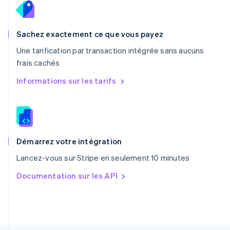
Pays-Bas
Nederlands
English
Pologne
English
Sachez exactement ce que vous payez
Portugal
Une tarification par transaction intégrée sans aucuns
Português
English
frais cachés
RAS de Hong Kong, Chine
English
简体中文
Informations sur les tarifs
République tchèque
English
Roumanie
English
Royaume-Uni
English
Démarrez votre intégration
Singapour
Lancez-vous sur Stripe en seulement 10 minutes
English
简体中文
Slovaquie
Documentation sur les API
English
Slovénie
English
Italiano
Suède
Svenska
English