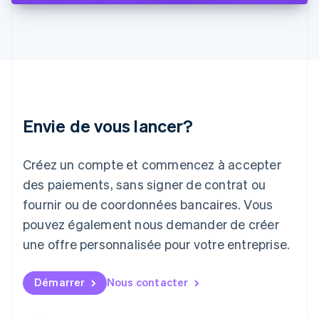
Italie
Italiano
English
Japon
日本語
English
Lettonie
English
Liechtenstein
Deutsch
English
Envie de vous lancer?
Lituanie
English
Luxembourg
Créez un compte et commencez à accepter
Français
Deutsch
English
Malaisie
des paiements, sans signer de contrat ou
English
简体中文
fournir ou de coordonnées bancaires. Vous
Malte
pouvez également nous demander de créer
English
Mexique
une offre personnalisée pour votre entreprise.
Español
English
Norvège
English
Démarrer
Nous contacter
Nouvelle-Zélande
English