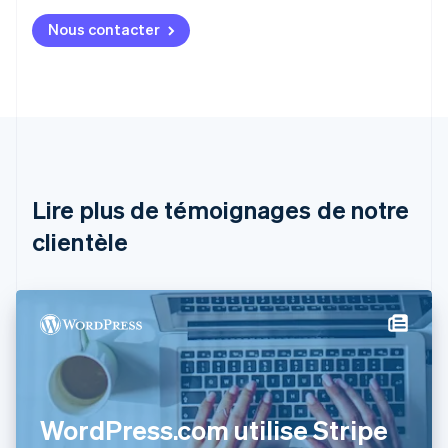
Allemagne
Nous contacter
Deutsch
English
Australie
English
Autriche
Deutsch
English
Belgique
Nederlands
Français
Deutsch
English
Brésil
Português
English
Lire plus de témoignages de notre
Bulgarie
English
clientèle
Canada
English
Français
Chine continentale
简体中文
English
Chypre
English
Croatie
English
Italiano
Danemark
WordPress.com utilise Stripe
English