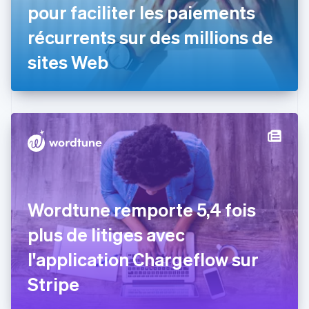
Émirats arabes unis
pour faciliter les paiements
English
récurrents sur des millions de
Espagne
Español
English
sites Web
Estonie
English
États-Unis
English
Español
简体中文
Finlande
English
Svenska
France
Français
English
Gibraltar
English
Grèce
Wordtune remporte 5,4 fois
English
Hongrie
plus de litiges avec
English
l'application Chargeflow sur
Inde
English
Stripe
Irlande
English