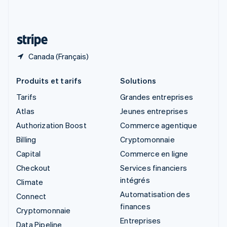
Suisse
Deutsch
Français
Italiano
English
Thaïlande
ไทย
English
Canada (Français)
Produits et tarifs
Solutions
Tarifs
Grandes entreprises
Atlas
Jeunes entreprises
Authorization Boost
Commerce agentique
Billing
Cryptomonnaie
Capital
Commerce en ligne
Checkout
Services financiers
intégrés
Climate
Automatisation des
Connect
finances
Cryptomonnaie
Entreprises
Data Pipeline