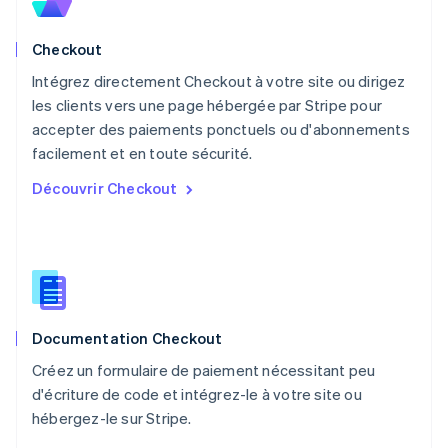
Español
English
Norvège
Checkout
English
Nouvelle-Zélande
Intégrez directement Checkout à votre site ou dirigez
English
les clients vers une page hébergée par Stripe pour
Pays-Bas
accepter des paiements ponctuels ou d'abonnements
Nederlands
English
facilement et en toute sécurité.
Pologne
English
Découvrir Checkout
Portugal
Português
English
R.A.S. de Hong Kong, Chine
English
简体中文
République tchèque
English
Roumanie
Documentation Checkout
English
Royaume-Uni
Créez un formulaire de paiement nécessitant peu
English
d'écriture de code et intégrez-le à votre site ou
Singapour
hébergez-le sur Stripe.
English
简体中文
Slovaquie