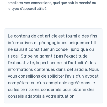
améliorer vos conversions, quel que soit le marché ou
le type d’appareil utilisé.
Allemagne
Deutsch
English
Le contenu de cet article est fourni à des fins
Australie
informatives et pédagogiques uniquement. Il
English
Autriche
ne saurait constituer un conseil juridique ou
Deutsch
English
fiscal. Stripe ne garantit pas l'exactitude,
Belgique
l'exhaustivité, la pertinence, ni l'actualité des
Nederlands
Français
Deutsch
English
Brésil
informations contenues dans cet article. Nous
Português
English
vous conseillons de solliciter l'avis d'un avocat
Bulgarie
compétent ou d'un comptable agréé dans le
English
Canada
ou les territoires concernés pour obtenir des
English
Français
conseils adaptés à votre situation.
Chine continentale
简体中文
English
Chypre