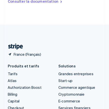
Consulter la documentation
English
Slovénie
English
Italiano
Suède
Svenska
English
Suisse
Deutsch
Français
Italiano
English
Thaïlande
ไทย
English
France (Français)
Produits et tarifs
Solutions
Tarifs
Grandes entreprises
Atlas
Start-up
Authorization Boost
Commerce agentique
Billing
Cryptomonnaie
Capital
E-commerce
Checkout
Services financiers