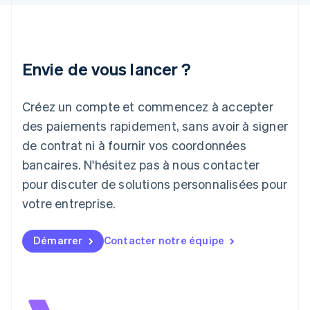
English
Inde
English
Irlande
Envie de vous lancer ?
English
Italie
Italiano
English
Créez un compte et commencez à accepter
Japon
日本語
English
des paiements rapidement, sans avoir à signer
Lettonie
de contrat ni à fournir vos coordonnées
English
bancaires. N'hésitez pas à nous contacter
Liechtenstein
pour discuter de solutions personnalisées pour
Deutsch
English
Lituanie
votre entreprise.
English
Luxembourg
Français
Deutsch
English
Démarrer
Contacter notre équipe
Malaisie
English
简体中文
Malte
English
Mexique