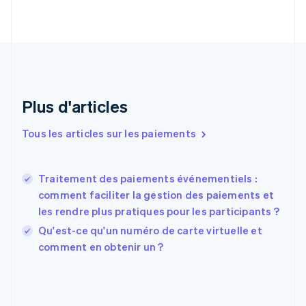
English
Croatie
English
Italiano
Danemark
English
Émirats arabes unis
English
Plus d'articles
Espagne
Español
English
Tous les articles sur les paiements
Estonie
English
États-Unis
Traitement des paiements événementiels :
English
Español
简体中文
Finlande
comment faciliter la gestion des paiements et
English
Svenska
les rendre plus pratiques pour les participants ?
France
Qu'est-ce qu'un numéro de carte virtuelle et
Français
English
comment en obtenir un ?
Gibraltar
English
Grèce
English
Hongrie