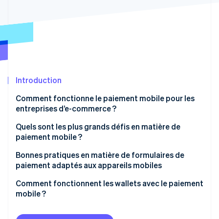
Découvrez les prochaines évolutions
Commerce en ligne
Radar
Prévention de la fraude
Écosystème
Atlas
Constitution de start-up
Partenaires
Climate
Stripe App Marketplace
Élimination du carbone
Introduction
Identity
Comment fonctionne le paiement mobile pour les
Vérification de l'identité
entreprises d’e-commerce ?
Quels sont les plus grands défis en matière de
paiement mobile ?
Bonnes pratiques en matière de formulaires de
Stripe Sessions 2026
paiement adaptés aux appareils mobiles
Découvrez comment Stripe construit l’infrastructure écono
Regarder la vidéo
Comment fonctionnent les wallets avec le paiement
mobile ?