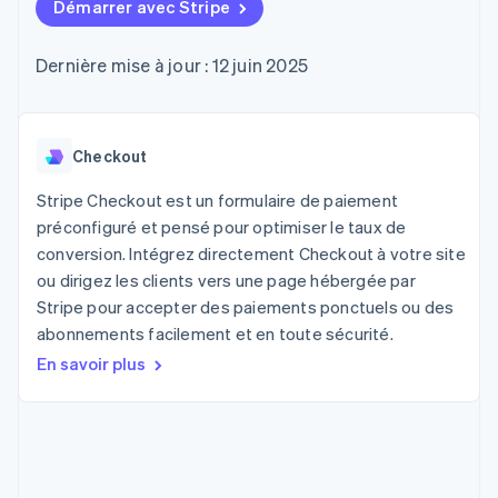
UI flexibles
Démarrer avec Stripe
Recognition
cryptomonnaie
l’application
Gérer des
Moyens de
Comptabilité
Entreprise
intégrables
Marketplaces
abonnements
paiement
automatisée
Gestion financière
Proposer une
Dernière mise à jour : 12 juin 2025
Accès à plus
Stripe Sigma
Roadmap produit
Plateformes
facturation à l'usage
de 125
Rapports
Sessions : conférence
SaaS
Émettre des cartes
Terminal
personnalisés
annuelle
bancaires adossées à
Paiements en
Data Pipeline
Carrières
des stablecoins
personne
Synchronisation
Communiqués de
Checkout
Fournir et gérer des
Authorization
des données
presse
services avec des
Par secteur
Boost
Stripe Press
agents
Stripe Checkout est un formulaire de paiement
Acceptation
préconfiguré et pensé pour optimiser le taux de
optimisée
Entreprises d'IA
conversion. Intégrez directement Checkout à votre site
Link
Économie des
Paiements
créateurs
Contact
ou dirigez les clients vers une page hébergée par
Ressources
Jeux
accélérés
Stripe pour accepter des paiements ponctuels ou des
Hôtellerie, voyages et
Financial
Contacter notre équipe
abonnements facilement et en toute sécurité.
loisirs
Intégrations
Connections
Assurance
d'applications
Comptes
Devenir partenaire
En savoir plus
Médias et
Exemples de code
financiers
divertissements
Blog des développeurs
associés
Organisations à but
non lucratif
État de l'API
Services aux
Plus
entreprises
Product roadmap
Secteur public