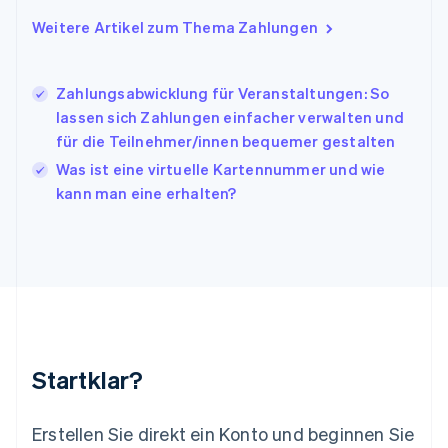
English
Italien
Weitere Artikel zum Thema Zahlungen
Italiano
English
Japan
日本語
English
Zahlungsabwicklung für Veranstaltungen: So
Kanada
lassen sich Zahlungen einfacher verwalten und
English
Français
für die Teilnehmer/innen bequemer gestalten
Kroatien
English
Italiano
Was ist eine virtuelle Kartennummer und wie
Lettland
kann man eine erhalten?
English
Liechtenstein
Deutsch
English
Litauen
English
Luxemburg
Français
Deutsch
English
Malaysia
English
简体中文
Startklar?
Malta
English
Mexiko
Erstellen Sie direkt ein Konto und beginnen Sie