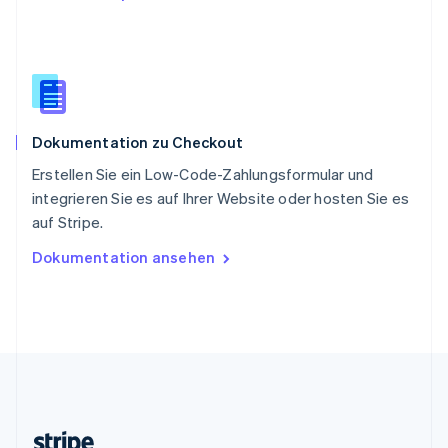
Slowenien
English
Italiano
Sonderverwaltungsregion Hongkong,
China
English
简体中文
Spanien
Dokumentation zu Checkout
Español
English
Thailand
Erstellen Sie ein Low-Code-Zahlungsformular und
ไทย
English
integrieren Sie es auf Ihrer Website oder hosten Sie es
Tschechische Republik
auf Stripe.
English
Ungarn
Dokumentation ansehen
English
Vereinigte Arabische Emirate
English
Vereinigte Staaten
English
Español
简体中文
Vereinigtes Königreich
English
Zypern
English