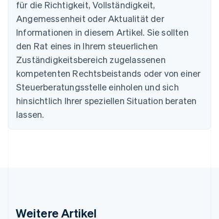
Português
English
für die Richtigkeit, Vollständigkeit,
Bulgarien
Angemessenheit oder Aktualität der
English
Dänemark
Informationen in diesem Artikel. Sie sollten
English
den Rat eines in Ihrem steuerlichen
Deutschland
Zuständigkeitsbereich zugelassenen
Deutsch
English
Estland
kompetenten Rechtsbeistands oder von einer
English
Steuerberatungsstelle einholen und sich
Festlandchina
hinsichtlich Ihrer speziellen Situation beraten
简体中文
English
Finnland
lassen.
English
Svenska
Frankreich
Français
English
Gibraltar
English
Griechenland
English
Indien
English
Weitere Artikel
Irland