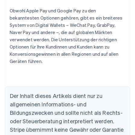
Obwohl Apple Pay und Google Pay zu den
bekanntesten Optionen gehören, gibt es ein breiteres
System von Digital Wallets – WeChat Pay, GrabPay,
Naver Pay und andere –, die auf globalen Märkten
verwendet werden. Die Unterstützung der richtigen
Optionen für Ihre Kundinnen und Kunden kann zu
Konversionsgewinnen in allen Regionen und auf allen
Geräten führen.
Der Inhalt dieses Artikels dient nur zu
allgemeinen Informations- und
Australien
Bildungszwecken und sollte nicht als Rechts-
English
Belgien
oder Steuerberatung interpretiert werden.
Nederlands
Français
Deutsch
English
Stripe übernimmt keine Gewähr oder Garantie
Brasilien