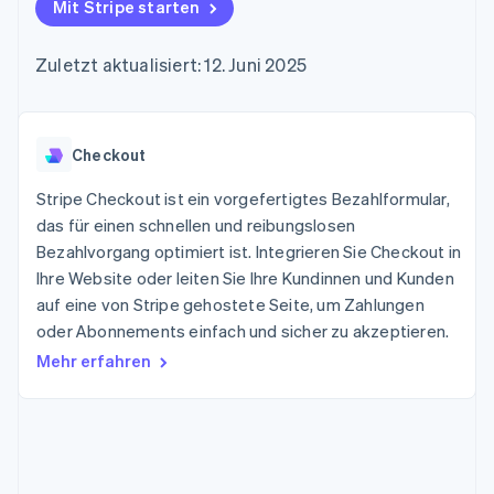
Data Pipeline
Mit Stripe starten
Geldmanagement
Marktplatz auf
Zugriff auf mehr als
Datensynchronisierung
Produkt-Roadmap
Plattformen
Grundlagen der
125
Stripe Sessions
SaaS
Abonnementverwaltung
Zuletzt aktualisiert: 12. Juni 2025
Terminal
Karriere
Zahlungen vor Ort
Newsroom
So setzen Sie
Authorization
Stripe Press
nutzungsbasierte
Boost
Abrechnung um
Nach Branche
Optimierung der
Checkout
Stablecoin-gestützte
Autorisierungsraten
Karten ausgeben: So
Link
KI-Unternehmen
Kontakt
geht´s
Stripe Checkout ist ein vorgefertigtes Bezahlformular,
Beschleunigter
Creator Economy
Bereitstellung und
das für einen schnellen und reibungslosen
Bezahlvorgang
Gaming
Verwaltung von
Sales-Team
Bezahlvorgang optimiert ist. Integrieren Sie Checkout in
Financial
Bewirtung, Reisen und
Diensten mit Agenten
kontaktieren
Connections
Freizeit
Ihre Website oder leiten Sie Ihre Kundinnen und Kunden
Partner werden
Verbundene
Versicherungen
auf eine von Stripe gehostete Seite, um Zahlungen
Medien und
Finanzdaten
oder Abonnements einfach und sicher zu akzeptieren.
Unterhaltung
Ressourcen
Gemeinnützige
Mehr erfahren
Organisationen
Fachdienstleistungen
App-Integrationen
Mehr
Öffentlicher Sektor
Code-Beispiele
Product roadmap
Einzelhandel
Entwickler-Blog
Ausblick
API-Status
Radar