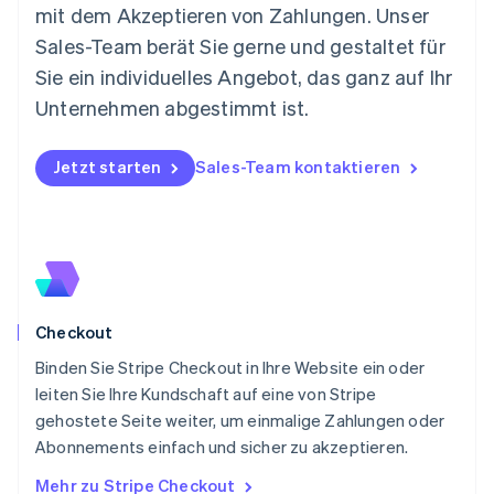
Español
English
mit dem Akzeptieren von Zahlungen. Unser
Neuseeland
Sales-Team berät Sie gerne und gestaltet für
English
Niederlande
Sie ein individuelles Angebot, das ganz auf Ihr
Nederlands
English
Unternehmen abgestimmt ist.
Norwegen
English
Österreich
Jetzt starten
Sales-Team kontaktieren
Deutsch
English
Polen
English
Portugal
Português
English
Rumänien
English
Checkout
Schweden
Svenska
English
Binden Sie Stripe Checkout in Ihre Website ein oder
Schweiz
leiten Sie Ihre Kundschaft auf eine von Stripe
Deutsch
Français
Italiano
English
gehostete Seite weiter, um einmalige Zahlungen oder
Singapur
English
简体中文
Abonnements einfach und sicher zu akzeptieren.
Slowakei
Mehr zu Stripe Checkout
English