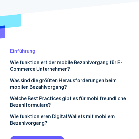
Betrugsprävention
Ecosystem
Atlas
Start-up-Gründung
Partner
Stripe App-Marktplatz
Climate
CO₂-Entnahme
Identity
Online-Identitätsprüfung
Einführung
Wie funktioniert der mobile Bezahlvorgang für E-
Commerce Unternehmen?
Was sind die größten Herausforderungen beim
Stripe-Sessions 2026
mobilen Bezahlvorgang?
Erfahren Sie, wie Stripe Lösungen für die W
Jetzt ansehen
Welche Best Practices gibt es für mobilfreundliche
Bezahlformulare?
Wie funktionieren Digital Wallets mit mobilem
Bezahlvorgang?