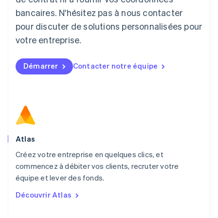
Deutsch
English
Lituanie
bancaires. N'hésitez pas à nous contacter
English
pour discuter de solutions personnalisées pour
Luxembourg
votre entreprise.
Français
Deutsch
English
Malaisie
English
简体中文
Démarrer
Contacter notre équipe
Malte
English
Mexique
Español
English
Norvège
English
Nouvelle-Zélande
English
Atlas
Pays-Bas
Créez votre entreprise en quelques clics, et
Nederlands
English
commencez à débiter vos clients, recruter votre
Pologne
English
équipe et lever des fonds.
Portugal
Découvrir Atlas
Português
English
R.A.S. de Hong Kong, Chine