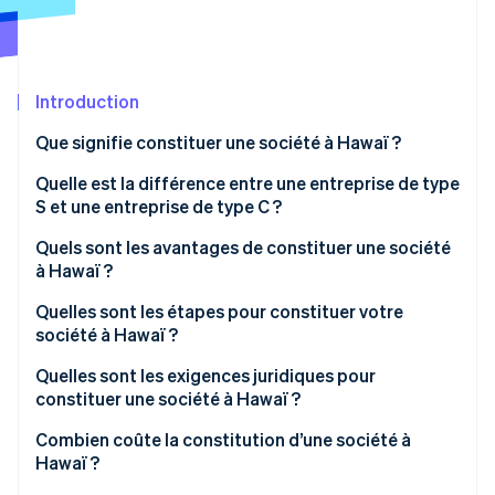
Découvrez les prochaines évolutions
Commerce en ligne
Radar
Prévention de la fraude
Écosystème
Introduction
Atlas
Constitution de start-up
Partenaires
Que signifie constituer une société à Hawaï ?
Climate
Stripe App Marketplace
Élimination du carbone
Quelle est la différence entre une entreprise de type
S et une entreprise de type C ?
Identity
Vérification de l'identité
Quels sont les avantages de constituer une société
à Hawaï ?
Quelles sont les étapes pour constituer votre
société à Hawaï ?
Stripe Sessions 2026
Quelles sont les exigences juridiques pour
Découvrez comment Stripe construit l’infrastructure écono
constituer une société à Hawaï ?
Regarder la vidéo
Combien coûte la constitution d’une société à
Hawaï ?