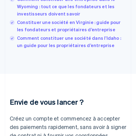
English
Español
简体中文
Wyoming : tout ce que les fondateurs et les
Finlande
English
Svenska
investisseurs doivent savoir
France
Constituer une société en Virginie : guide pour
Français
English
les fondateurs et propriétaires d’entreprise
Gibraltar
English
Comment constituer une société dans l’Idaho :
Grèce
un guide pour les propriétaires d’entreprise
English
Hongrie
English
Inde
English
Irlande
English
Italie
Italiano
English
Envie de vous lancer ?
Japon
日本語
English
Créez un compte et commencez à accepter
Lettonie
English
des paiements rapidement, sans avoir à signer
Liechtenstein
de contrat ni à fournir vos coordonnées