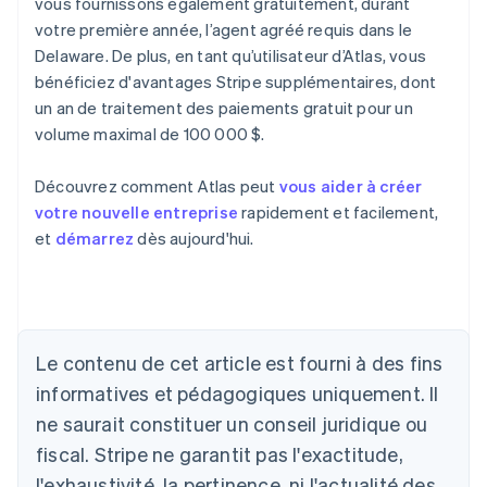
vous fournissons également gratuitement, durant
votre première année, l’agent agréé requis dans le
Delaware. De plus, en tant qu’utilisateur d’Atlas, vous
bénéficiez d'avantages Stripe supplémentaires, dont
un an de traitement des paiements gratuit pour un
volume maximal de 100 000 $.
Découvrez comment Atlas peut
vous aider à créer
votre nouvelle entreprise
rapidement et facilement,
et
démarrez
dès aujourd'hui.
Allemagne
Le contenu de cet article est fourni à des fins
Deutsch
English
Australie
informatives et pédagogiques uniquement. Il
English
ne saurait constituer un conseil juridique ou
Autriche
Deutsch
English
fiscal. Stripe ne garantit pas l'exactitude,
Belgique
l'exhaustivité, la pertinence, ni l'actualité des