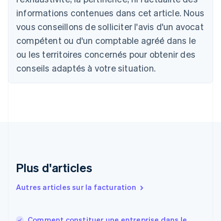
Nederlands
Français
Deutsch
English
Brésil
informations contenues dans cet article. Nous
Português
English
vous conseillons de solliciter l'avis d'un avocat
Bulgarie
compétent ou d'un comptable agréé dans le
English
Canada
ou les territoires concernés pour obtenir des
English
Français
conseils adaptés à votre situation.
Chine continentale
简体中文
English
Chypre
English
Croatie
English
Italiano
Danemark
English
Émirats arabes unis
English
Plus d'articles
Espagne
Español
English
Autres articles sur la facturation
Estonie
English
États-Unis
Comment constituer une entreprise dans le