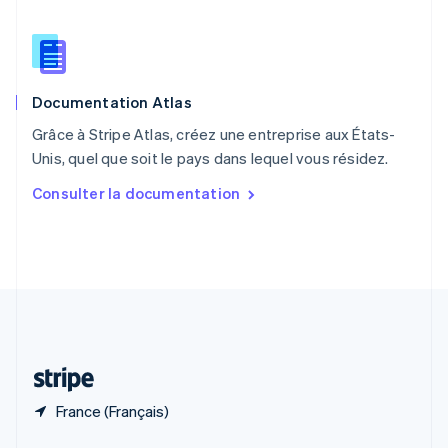
English
简体中文
République tchèque
English
Roumanie
English
Documentation Atlas
Royaume-Uni
English
Grâce à Stripe Atlas, créez une entreprise aux États-
Singapour
Unis, quel que soit le pays dans lequel vous résidez.
English
简体中文
Slovaquie
Consulter la documentation
English
Slovénie
English
Italiano
Suède
Svenska
English
Suisse
Deutsch
Français
Italiano
English
Thaïlande
ไทย
English
France (Français)