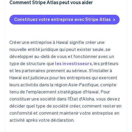
Comment Stripe Atlas peut vous aider
S’inscrire sur Atlas
Constituez votre entreprise avec Stripe Atlas
Accepter des paiements et effectuer des
opérations bancaires avant l’obtention de votre
numéro EIN
Créer une entreprise à Hawaï signifie créer une
Achat dématérialisé des actions du fondateur
nouvelle entité juridique qui peut exister seule, se
développer au-delà de vous et fonctionner avec un
Déclaration fiscale automatique au titre de
type de structure que
les investisseurs
, les prêteurs
l’article 83(b)
et les partenaires prennent au sérieux. S'installer à
Documents juridiques d’entreprise de classe
Hawaï est judicieux pour les entreprises qui exercent
mondiale
leurs activités dans la région Asie-Pacifique, compte
tenu de l'emplacement stratégique d'Hawaï. Pour
Une année gratuite de Stripe Payments, plus de
50 000 $ en crédits et remises partenaires
constituer une société dans l'État d'Aloha, vous devez
décider quel type de société créer, comment rester en
conformité et comment maintenir votre entreprise en
activité après votre déclaration.