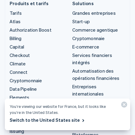
Produits et tarifs
Solutions
Tarifs
Grandes entreprises
Atlas
Start-up
Authorization Boost
Commerce agentique
Billing
Cryptomonnaie
Capital
E-commerce
Checkout
Services financiers
intégrés
Climate
Automatisation des
Connect
opérations financières
Cryptomonnaie
Entreprises
Data Pipeline
internationales
Elements
Paiements dans
Financial Connections
You’re viewing our website for France, but it looks like
l’application
you’re in the United States.
Identity
Marketplaces
Switch to the United States site
Invoicing
Gestion financière
Issuing
Plateformes