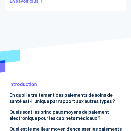
En savoir plus
Découvrez les prochaines évolutions
Commerce en ligne
Radar
Prévention de la fraude
Écosystème
Atlas
Constitution de start-up
Partenaires
Climate
Stripe App Marketplace
Élimination du carbone
Identity
Vérification de l'identité
Introduction
En quoi le traitement des paiements de soins de
Stripe Sessions 2026
Découvrez comment Stripe construit l’infrastructure écono
santé est-il unique par rapport aux autres types ?
Regarder la vidéo
Cela implique plusieurs factures
Quels sont les principaux moyens de paiement
électronique pour les cabinets médicaux ?
La conformité est stratifiée
Cartes de crédit et de débit
Quel est le meilleur moyen d’encaisser les paiements