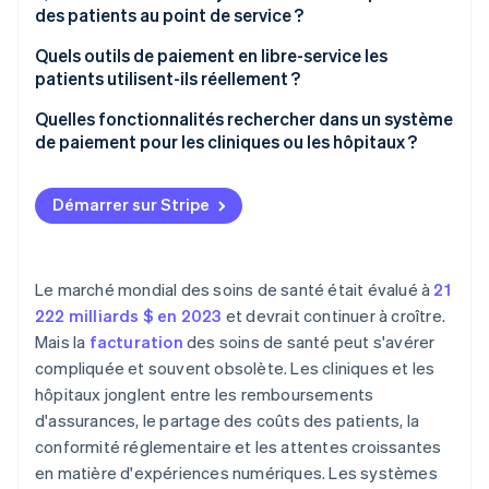
La sécurité des données comporte des enjeux plus
des patients au point de service ?
importants
Virements bancaires
Démarrer à l’arrivée, pas au départ
Quels outils de paiement en libre-service les
Les anciens processus sont la norme
Portefeuilles numériques
patients utilisent-ils réellement ?
Formez votre équipe de réception aux
Vous devez tenir compte du service client
Échéanciers de paiement et options de versements
conversations sur les paiements
Portails patients en ligne
Quelles fonctionnalités rechercher dans un système
échelonnés
de paiement pour les cliniques ou les hôpitaux ?
Utiliser des outils qui facilitent l’interaction
Liens de paiement par SMS et par e-mail
Prise en charge intégrée de la sécurité et de la
Rendre vos politiques visibles et cohérentes
Kiosques et tablettes au bureau
conformité
Démarrer sur Stripe
Systèmes téléphoniques automatisés
Prise en charge de plusieurs moyens de paiement
Intégration avec vos systèmes existants
Le marché mondial des soins de santé était évalué à
21
222 milliards $ en 2023
et devrait continuer à croître.
Expérience moderne et conviviale
Mais la
facturation
des soins de santé peut s'avérer
Outils d’administration et rapports puissants
compliquée et souvent obsolète. Les cliniques et les
hôpitaux jonglent entre les remboursements
Évolutivité et fiabilité
d'assurances, le partage des coûts des patients, la
conformité réglementaire et les attentes croissantes
en matière d'expériences numériques. Les systèmes