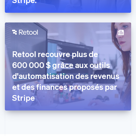
Español
English
Estonie
English
États-Unis
English
Español
简体中文
Finlande
English
Svenska
France
Retool recouvre plus de
Français
English
Gibraltar
600 000 $ grâce aux outils
English
Grèce
d'automatisation des revenus
English
Hongrie
et des finances proposés par
English
Inde
Stripe
English
Irlande
English
Italie
Italiano
English
Japon