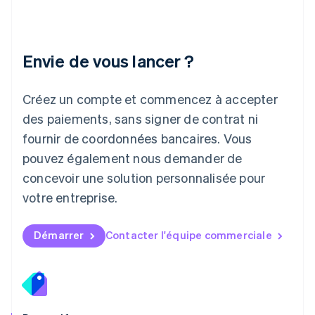
日本語
English
Lettonie
English
Liechtenstein
Envie de vous lancer ?
Deutsch
English
Lituanie
English
Créez un compte et commencez à accepter
Luxembourg
des paiements, sans signer de contrat ni
Français
Deutsch
English
Malaisie
fournir de coordonnées bancaires. Vous
English
简体中文
pouvez également nous demander de
Malte
concevoir une solution personnalisée pour
English
Mexique
votre entreprise.
Español
English
Norvège
English
Démarrer
Contacter l'équipe commerciale
Nouvelle-Zélande
English
Pays-Bas
Nederlands
English
Pologne