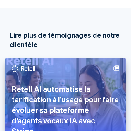
English
Autriche
Deutsch
English
Belgique
Nederlands
Français
Deutsch
English
Brésil
Lire plus de témoignages de notre
Português
English
clientèle
Bulgarie
English
Canada
English
Français
Chine continentale
简体中文
English
Chypre
English
Retell AI automatise la
Croatie
English
Italiano
tarification à l’usage pour faire
Danemark
évoluer sa plateforme
English
Émirats arabes unis
d’agents vocaux IA avec
English
Espagne
Stripe.