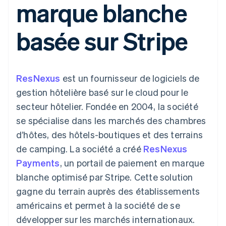
marque blanche
UI flexibles
Recognition
cryptomonnaie
l’application
Gérer des
Moyens de
Comptabilité
Entreprise
intégrables
Marketplaces
abonnements
paiement
automatisée
Gestion financière
Proposer une
basée sur Stripe
Accès à plus
Stripe Sigma
Roadmap produit
Plateformes
facturation à l'usage
de 125
Rapports
Sessions : conférence
SaaS
Émettre des cartes
Terminal
personnalisés
annuelle
bancaires adossées à
Paiements en
Data Pipeline
Carrières
des stablecoins
personne
Synchronisation
Communiqués de
Fournir et gérer des
ResNexus
est un fournisseur de logiciels de
Authorization
des données
presse
services avec des
Par secteur
Boost
Stripe Press
agents
gestion hôtelière basé sur le cloud pour le
Acceptation
secteur hôtelier. Fondée en 2004, la société
optimisée
Entreprises d'IA
Link
Économie des
se spécialise dans les marchés des chambres
Paiements
créateurs
Contact
Ressources
Jeux
d’hôtes, des hôtels-boutiques et des terrains
accélérés
Hôtellerie, voyages et
Financial
Contacter notre équipe
de camping. La société a créé
ResNexus
loisirs
Intégrations
Connections
Assurance
d'applications
Comptes
Payments
, un portail de paiement en marque
Devenir partenaire
Médias et
Exemples de code
financiers
blanche optimisé par Stripe. Cette solution
divertissements
Blog des développeurs
associés
Organisations à but
gagne du terrain auprès des établissements
non lucratif
État de l'API
américains et permet à la société de se
Services aux
Plus
entreprises
développer sur les marchés internationaux.
Product roadmap
Secteur public