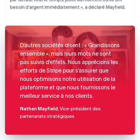
besoin d’argent immédiatement », a déclaré Mayfield.
D’autres sociétés disent : « Grandissons
ensemble », mais leurs mots ne sont
pas suivis d’effets. Nous apprécions les
efforts de Stripe pour s’assurer que
nous optimisons notre utilisation de la
plateforme et que nous fournissons le
meilleur service à nos clients.
Nathan Mayfield
, Vice-président des
partenariats stratégiques