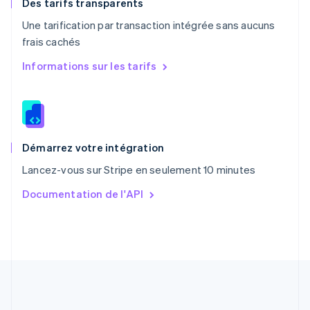
English
Des tarifs transparents
Portugal
Une tarification par transaction intégrée sans aucuns
Português
English
frais cachés
R.A.S. de Hong Kong, Chine
English
简体中文
Informations sur les tarifs
République tchèque
English
Roumanie
English
Royaume-Uni
English
Démarrez votre intégration
Singapour
Lancez-vous sur Stripe en seulement 10 minutes
English
简体中文
Slovaquie
Documentation de l'API
English
Slovénie
English
Italiano
Suède
Svenska
English
Suisse
Deutsch
Français
Italiano
English
Thaïlande