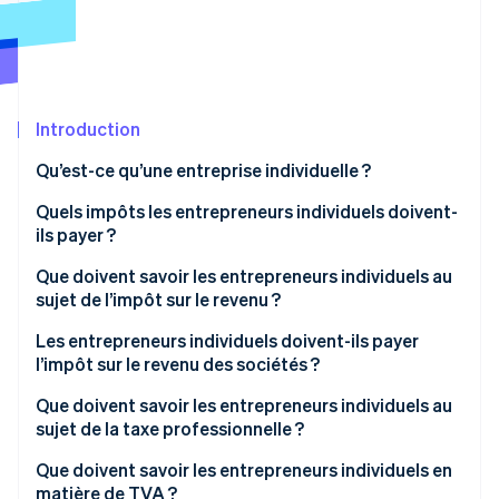
Découvrez les prochaines évolutions
Commerce en ligne
Radar
Prévention de la fraude
Écosystème
Atlas
Constitution de start-up
Introduction
Partenaires
Climate
Stripe App Marketplace
Qu’est-ce qu’une entreprise individuelle ?
Élimination du carbone
Quels impôts les entrepreneurs individuels doivent-
Identity
Vérification de l'identité
ils payer ?
Que doivent savoir les entrepreneurs individuels au
sujet de l’impôt sur le revenu ?
Les entrepreneurs individuels doivent-ils payer
Stripe Sessions 2026
l’impôt sur le revenu des sociétés ?
Découvrez comment Stripe construit l’infrastructure écono
Regarder la vidéo
Que doivent savoir les entrepreneurs individuels au
sujet de la taxe professionnelle ?
Que doivent savoir les entrepreneurs individuels en
matière de TVA ?