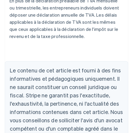
En plus de la déclaration préalable de TVA mensuelle
ou trimestrielle, les entrepreneurs individuels doivent
déposer une déclaration annuelle de TVA. Les délais
applicables à la déclaration de TVA sont les mêmes
que ceux applicables à la déclaration de l'impôt sur le
revenu et de la taxe professionnelle.
Allemagne
Le contenu de cet article est fourni à des fins
Deutsch
English
Australie
informatives et pédagogiques uniquement. Il
English
ne saurait constituer un conseil juridique ou
Autriche
Deutsch
English
fiscal. Stripe ne garantit pas l'exactitude,
Belgique
l'exhaustivité, la pertinence, ni l'actualité des
Nederlands
Français
Deutsch
English
Brésil
informations contenues dans cet article. Nous
Português
English
vous conseillons de solliciter l'avis d'un avocat
Bulgarie
compétent ou d'un comptable agréé dans le
English