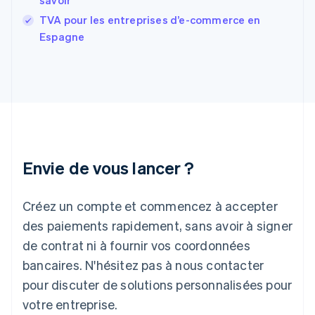
savoir
Gibraltar
English
TVA pour les entreprises d’e-commerce en
Grèce
Espagne
English
Hongrie
English
Inde
English
Irlande
English
Italie
Italiano
English
Envie de vous lancer ?
Japon
日本語
English
Créez un compte et commencez à accepter
Lettonie
English
des paiements rapidement, sans avoir à signer
Liechtenstein
de contrat ni à fournir vos coordonnées
Deutsch
English
Lituanie
bancaires. N'hésitez pas à nous contacter
English
pour discuter de solutions personnalisées pour
Luxembourg
votre entreprise.
Français
Deutsch
English