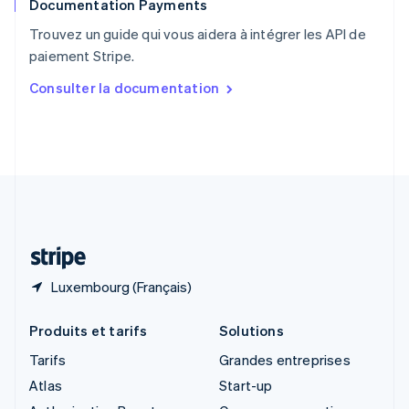
Documentation Payments
Royaume-Uni
English
Trouvez un guide qui vous aidera à intégrer les API de
Singapour
paiement Stripe.
English
简体中文
Slovaquie
Consulter la documentation
English
Slovénie
English
Italiano
Suède
Svenska
English
Suisse
Deutsch
Français
Italiano
English
Thaïlande
ไทย
English
Luxembourg (Français)
Produits et tarifs
Solutions
Tarifs
Grandes entreprises
Atlas
Start-up