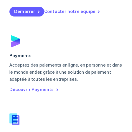
Malaisie
English
简体中文
Démarrer
Contacter notre équipe
Malte
English
Mexique
Español
English
Norvège
English
Nouvelle-Zélande
English
Payments
Pays-Bas
Acceptez des paiements en ligne, en personne et dans
Nederlands
English
le monde entier, grâce à une solution de paiement
Pologne
English
adaptée à toutes les entreprises.
Portugal
Découvrir Payments
Português
English
R.A.S. de Hong Kong, Chine
English
简体中文
République tchèque
English
Roumanie
English