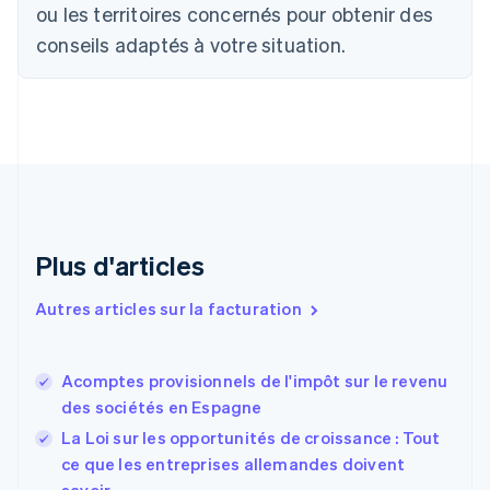
Canada
ou les territoires concernés pour obtenir des
English
Français
conseils adaptés à votre situation.
Chine continentale
简体中文
English
Chypre
English
Croatie
English
Italiano
Danemark
English
Émirats arabes unis
English
Plus d'articles
Espagne
Español
English
Autres articles sur la facturation
Estonie
English
États-Unis
Acomptes provisionnels de l'impôt sur le revenu
English
Español
简体中文
des sociétés en Espagne
Finlande
English
Svenska
La Loi sur les opportunités de croissance : Tout
France
ce que les entreprises allemandes doivent
Français
English