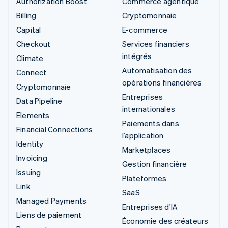
Authorization Boost
Commerce agentique
Billing
Cryptomonnaie
Capital
E-commerce
Checkout
Services financiers
intégrés
Climate
Automatisation des
Connect
opérations financières
Cryptomonnaie
Entreprises
Data Pipeline
internationales
Elements
Paiements dans
Financial Connections
l’application
Identity
Marketplaces
Invoicing
Gestion financière
Issuing
Plateformes
Link
SaaS
Managed Payments
Entreprises d'IA
Liens de paiement
Économie des créateurs