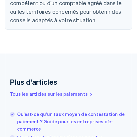
compétent ou d'un comptable agréé dans le
Bulgarie
ou les territoires concernés pour obtenir des
English
Canada
conseils adaptés à votre situation.
English
Français
Chine continentale
简体中文
English
Chypre
English
Croatie
English
Italiano
Danemark
English
Émirats arabes unis
Plus d'articles
English
Espagne
Tous les articles sur les paiements
Español
English
Estonie
English
Qu’est-ce qu’un taux moyen de contestation de
États-Unis
paiement ? Guide pour les entreprises d’e-
English
Español
简体中文
commerce
Finlande
English
Svenska