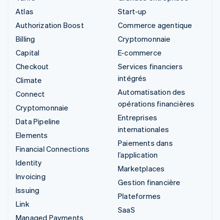
Atlas
Start-up
Authorization Boost
Commerce agentique
Billing
Cryptomonnaie
Capital
E-commerce
Checkout
Services financiers
intégrés
Climate
Automatisation des
Connect
opérations financières
Cryptomonnaie
Entreprises
Data Pipeline
internationales
Elements
Paiements dans
Financial Connections
l’application
Identity
Marketplaces
Invoicing
Gestion financière
Issuing
Plateformes
Link
SaaS
Managed Payments