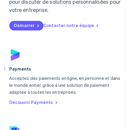
pour discuter de solutions personnalisées pour
Luxembourg
votre entreprise.
Français
Deutsch
English
Malaisie
English
简体中文
Démarrer
Contacter notre équipe
Malte
English
Mexique
Español
English
Norvège
English
Nouvelle-Zélande
English
Payments
Pays-Bas
Acceptez des paiements en ligne, en personne et dans
Nederlands
English
le monde entier, grâce à une solution de paiement
Pologne
English
adaptée à toutes les entreprises.
Portugal
Découvrir Payments
Português
English
R.A.S. de Hong Kong, Chine
English
简体中文
République tchèque
English