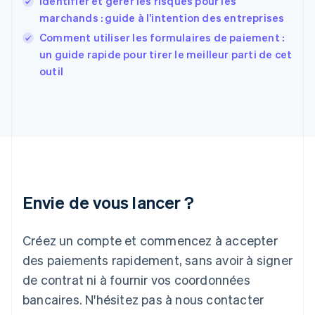
Identifier et gérer les risques pour les
France
marchands : guide à l’intention des entreprises
Français
English
Comment utiliser les formulaires de paiement :
Gibraltar
English
un guide rapide pour tirer le meilleur parti de cet
Grèce
outil
English
Hongrie
English
Inde
English
Irlande
English
Italie
Italiano
English
Envie de vous lancer ?
Japon
日本語
English
Créez un compte et commencez à accepter
Lettonie
English
des paiements rapidement, sans avoir à signer
Liechtenstein
de contrat ni à fournir vos coordonnées
Deutsch
English
Lituanie
bancaires. N'hésitez pas à nous contacter
English