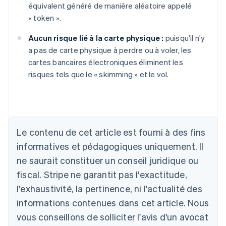
équivalent généré de manière aléatoire appelé
« token ».
Aucun risque lié à la carte physique :
puisqu'il n'y
a pas de carte physique à perdre ou à voler, les
cartes bancaires électroniques éliminent les
risques tels que le « skimming » et le vol.
Le contenu de cet article est fourni à des fins
Allemagne
Deutsch
English
informatives et pédagogiques uniquement. Il
Australie
ne saurait constituer un conseil juridique ou
English
Autriche
fiscal. Stripe ne garantit pas l'exactitude,
Deutsch
English
l'exhaustivité, la pertinence, ni l'actualité des
Belgique
informations contenues dans cet article. Nous
Nederlands
Français
Deutsch
English
Brésil
vous conseillons de solliciter l'avis d'un avocat
Português
English