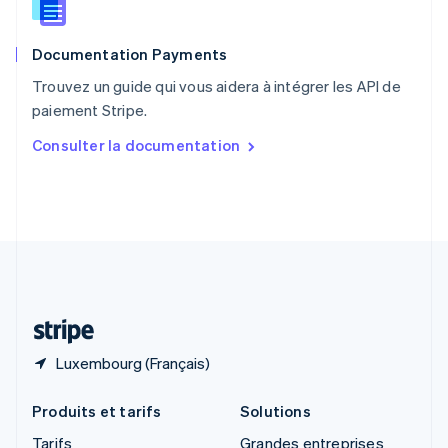
Roumanie
English
Documentation Payments
Royaume-Uni
English
Trouvez un guide qui vous aidera à intégrer les API de
Singapour
paiement Stripe.
English
简体中文
Slovaquie
Consulter la documentation
English
Slovénie
English
Italiano
Suède
Svenska
English
Suisse
Deutsch
Français
Italiano
English
Thaïlande
ไทย
English
Luxembourg (Français)
Produits et tarifs
Solutions
Tarifs
Grandes entreprises