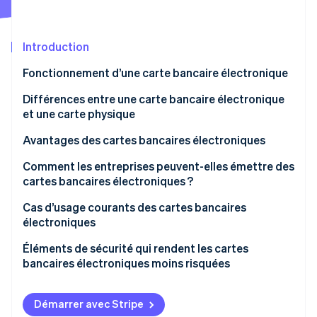
Découvrez les prochaines évolutions
Commerce en ligne
Radar
Prévention de la fraude
Introduction
Écosystème
Atlas
Fonctionnement d’une carte bancaire électronique
Constitution de start-up
Partenaires
Différences entre une carte bancaire électronique
Climate
Stripe App Marketplace
Élimination du carbone
et une carte physique
Identity
Avantages des cartes bancaires électroniques
Vérification de l'identité
Elles présentent moins de risques
Comment les entreprises peuvent-elles émettre des
cartes bancaires électroniques ?
Elles vous donnent plus de contrôle
Créer un compte de plateforme
Cas d’usage courants des cartes bancaires
Elles sont faciles à utiliser
électroniques
Stripe Sessions 2026
Générer des cartes virtuelles
Découvrez comment Stripe construit l’infrastructure écono
Elles sont parfaites pour les équipes à distance
Éléments de sécurité qui rendent les cartes
Regarder la vidéo
Distribuer des cartes aux équipes ou aux
bancaires électroniques moins risquées
Elles facilitent le suivi des notes de frais
fournisseurs
Suivre et gérer l’utilisation
Démarrer avec Stripe