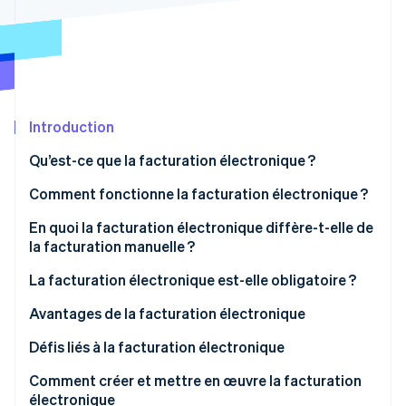
Découvrez les prochaines évolutions
Commerce en ligne
Radar
Prévention de la fraude
Écosystème
Atlas
Constitution de start-up
Partenaires
Introduction
Climate
Stripe App Marketplace
Élimination du carbone
Qu’est-ce que la facturation électronique ?
Identity
Vérification de l'identité
Qu’est-ce qui n’est pas considéré comme une
Comment fonctionne la facturation électronique ?
facture électronique ?
En quoi la facturation électronique diffère-t-elle de
la facturation manuelle ?
La facturation électronique est-elle obligatoire ?
Stripe Sessions 2026
Découvrez comment Stripe construit l’infrastructure écono
Avantages de la facturation électronique
Regarder la vidéo
Défis liés à la facturation électronique
Comment créer et mettre en œuvre la facturation
électronique