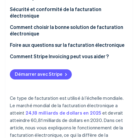
Analyse des besoins
Sécurité et conformité de la facturation
électronique
Choix du système
Mesures de sécurité recommandées
Comment choisir la bonne solution de facturation
Mise en place technique
électronique
Exigences de conformité
Personnalisation
Évaluer vos besoins
Foire aux questions sur la facturation électronique
Contrôles de conformité
Évaluer les fonctionnalités nécessaires
Comment Stripe Invoicing peut vous aider ?
Sécurité
Consulter ses pairs et tester des solutions
Démarrer avec Stripe
Mise en œuvre
Formation
Ce type de facturation est utilisé à l’échelle mondiale.
Service de support
Le marché mondial de la facturation électronique a
Lancement
atteint
24,18 milliards de dollars en 2025
et devrait
atteindre 60,81 milliards de dollars en 2030. Dans cet
Surveillance
article, nous vous expliquons le fonctionnement de la
facturation électronique, ce qui la diffère de la