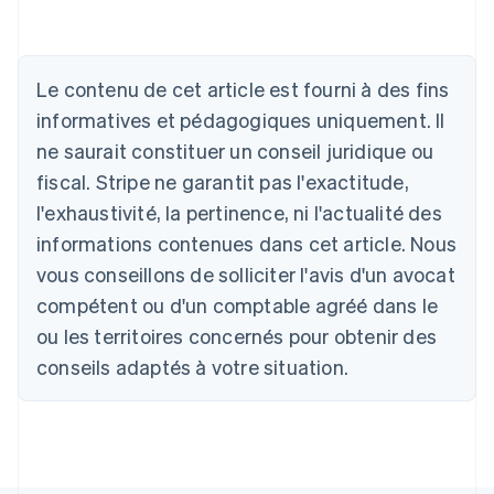
Le contenu de cet article est fourni à des fins
Allemagne
Deutsch
English
informatives et pédagogiques uniquement. Il
Australie
ne saurait constituer un conseil juridique ou
English
Autriche
fiscal. Stripe ne garantit pas l'exactitude,
Deutsch
English
l'exhaustivité, la pertinence, ni l'actualité des
Belgique
informations contenues dans cet article. Nous
Nederlands
Français
Deutsch
English
Brésil
vous conseillons de solliciter l'avis d'un avocat
Português
English
compétent ou d'un comptable agréé dans le
Bulgarie
ou les territoires concernés pour obtenir des
English
Canada
conseils adaptés à votre situation.
English
Français
Chine continentale
简体中文
English
Chypre
English
Croatie