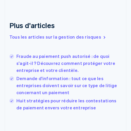
English
Italiano
Danemark
English
Émirats arabes unis
Plus d'articles
English
Espagne
Tous les articles sur la gestion des risques
Español
English
Estonie
English
Fraude au paiement push autorisé : de quoi
États-Unis
s'agit-il ? Découvrez comment protéger votre
English
Español
简体中文
entreprise et votre clientèle.
Finlande
English
Svenska
Demande d'information : tout ce que les
France
entreprises doivent savoir sur ce type de litige
Français
English
concernant un paiement
Gibraltar
English
Huit stratégies pour réduire les contestations
Grèce
de paiement envers votre entreprise
English
Hongrie
English
Inde