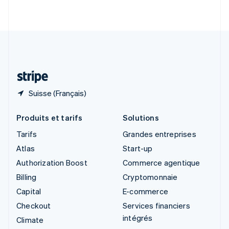
English
Italiano
Suède
Svenska
English
Suisse
Deutsch
Français
Italiano
English
Thaïlande
ไทย
English
Suisse (Français)
Produits et tarifs
Solutions
Tarifs
Grandes entreprises
Atlas
Start-up
Authorization Boost
Commerce agentique
Billing
Cryptomonnaie
Capital
E-commerce
Checkout
Services financiers
intégrés
Climate