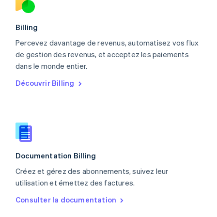
English
Nouvelle-Zélande
English
Billing
Pays-Bas
Percevez davantage de revenus, automatisez vos flux
Nederlands
English
de gestion des revenus, et acceptez les paiements
Pologne
English
dans le monde entier.
Portugal
Découvrir Billing
Português
English
R.A.S. de Hong Kong, Chine
English
简体中文
République tchèque
English
Roumanie
English
Documentation Billing
Royaume-Uni
English
Créez et gérez des abonnements, suivez leur
Singapour
utilisation et émettez des factures.
English
简体中文
Slovaquie
Consulter la documentation
English
Slovénie