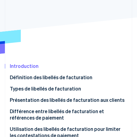
Découvrez les prochaines évolutions
Commerce en ligne
Radar
Prévention de la fraude
Écosystème
Atlas
Constitution de start-up
Partenaires
Climate
Stripe App Marketplace
Élimination du carbone
Identity
Vérification de l'identité
Introduction
Définition des libellés de facturation
Types de libellés de facturation
Stripe Sessions 2026
Présentation des libellés de facturation aux clients
Découvrez comment Stripe construit l’infrastructure écono
Regarder la vidéo
Différence entre libellés de facturation et
références de paiement
Utilisation des libellés de facturation pour limiter
les contestations de paiement