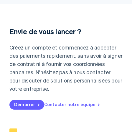
English
Irlande
English
Italie
Italiano
English
Envie de vous lancer ?
Japon
日本語
English
Créez un compte et commencez à accepter
Lettonie
English
des paiements rapidement, sans avoir à signer
Liechtenstein
de contrat ni à fournir vos coordonnées
Deutsch
English
Lituanie
bancaires. N'hésitez pas à nous contacter
English
pour discuter de solutions personnalisées pour
Luxembourg
votre entreprise.
Français
Deutsch
English
Malaisie
English
简体中文
Démarrer
Contacter notre équipe
Malte
English
Mexique
Español
English
Norvège