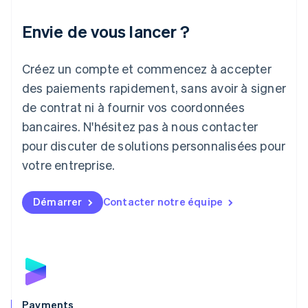
Italie
Italiano
English
Envie de vous lancer ?
Japon
日本語
English
Créez un compte et commencez à accepter
Lettonie
English
des paiements rapidement, sans avoir à signer
Liechtenstein
de contrat ni à fournir vos coordonnées
Deutsch
English
Lituanie
bancaires. N'hésitez pas à nous contacter
English
pour discuter de solutions personnalisées pour
Luxembourg
votre entreprise.
Français
Deutsch
English
Malaisie
English
简体中文
Démarrer
Contacter notre équipe
Malte
English
Mexique
Español
English
Norvège
English
Nouvelle-Zélande
English
Payments