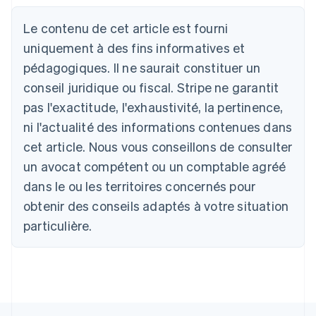
Allemagne
Le contenu de cet article est fourni
Deutsch
English
Australie
uniquement à des fins informatives et
English
pédagogiques. Il ne saurait constituer un
Autriche
conseil juridique ou fiscal. Stripe ne garantit
Deutsch
English
Belgique
pas l'exactitude, l'exhaustivité, la pertinence,
Nederlands
Français
Deutsch
English
ni l'actualité des informations contenues dans
Brésil
Português
English
cet article. Nous vous conseillons de consulter
Bulgarie
un avocat compétent ou un comptable agréé
English
Canada
dans le ou les territoires concernés pour
English
Français
obtenir des conseils adaptés à votre situation
Chine continentale
particulière.
简体中文
English
Chypre
English
Croatie
English
Italiano
Danemark
English