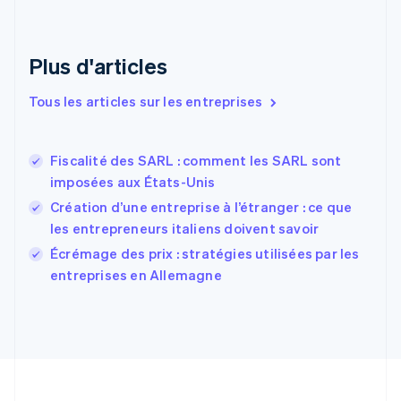
Émirats arabes unis
English
Espagne
Plus d'articles
Español
English
Estonie
Tous les articles sur les entreprises
English
États-Unis
English
Español
简体中文
Fiscalité des SARL : comment les SARL sont
Finlande
English
Svenska
imposées aux États-Unis
France
Création d’une entreprise à l’étranger : ce que
Français
English
les entrepreneurs italiens doivent savoir
Gibraltar
English
Écrémage des prix : stratégies utilisées par les
Grèce
entreprises en Allemagne
English
Hongrie
English
Inde
English
Irlande
English