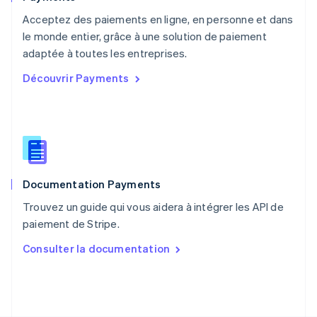
Pays-Bas
Acceptez des paiements en ligne, en personne et dans
Nederlands
English
le monde entier, grâce à une solution de paiement
Pologne
English
adaptée à toutes les entreprises.
Portugal
Découvrir Payments
Português
English
RAS de Hong Kong, Chine
English
简体中文
République tchèque
English
Roumanie
English
Documentation Payments
Royaume-Uni
English
Trouvez un guide qui vous aidera à intégrer les API de
Singapour
paiement de Stripe.
English
简体中文
Slovaquie
Consulter la documentation
English
Slovénie
English
Italiano
Suède
Svenska
English