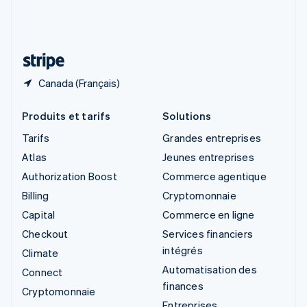
Suisse
Deutsch
Français
Italiano
English
Thaïlande
ไทย
English
Canada (Français)
Produits et tarifs
Solutions
Tarifs
Grandes entreprises
Atlas
Jeunes entreprises
Authorization Boost
Commerce agentique
Billing
Cryptomonnaie
Capital
Commerce en ligne
Checkout
Services financiers
intégrés
Climate
Automatisation des
Connect
finances
Cryptomonnaie
Entreprises