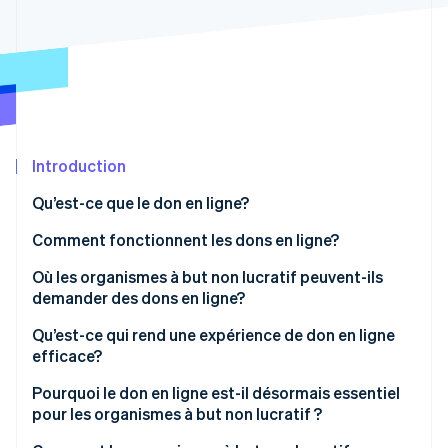
Commerce de détail
État des API
Atlas
Constitution d'une entreprise
Climate
Élimination du carbone
Écosystème
Identity
Partenaires
Vérification de l'identité
Stripe App Marketplace
Introduction
Qu’est-ce que le don en ligne?
Comment fonctionnent les dons en ligne?
Stripe Sessions 2026
Découvrez comment Stripe construit l’infrastructure écon
Où les organismes à but non lucratif peuvent-ils
l’IA.
demander des dons en ligne?
Regarder
Qu’est-ce qui rend une expérience de don en ligne
efficace?
Pourquoi le don en ligne est-il désormais essentiel
pour les organismes à but non lucratif ?