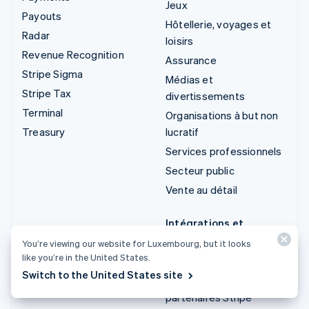
Jeux
Payouts
Hôtellerie, voyages et
Radar
loisirs
Revenue Recognition
Assurance
Stripe Sigma
Médias et
Stripe Tax
divertissements
Terminal
Organisations à but non
Treasury
lucratif
Services professionnels
Secteur public
Vente au détail
Intégrations et
solutions sur mesure
You’re viewing our website for Luxembourg, but it looks
like you’re in the United States.
Stripe App Marketplace
Switch to the United States site
Écosystème de
partenaires Stripe