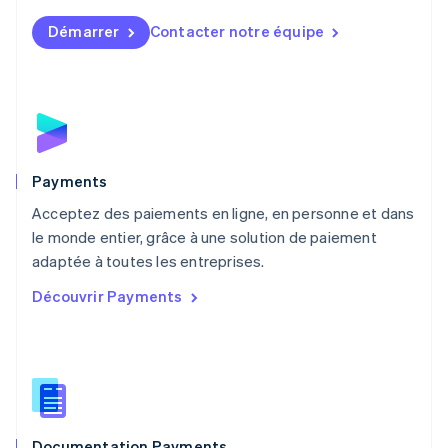
English
简体中文
Démarrer
Contacter notre équipe
Malte
English
Mexique
Español
English
Norvège
English
Nouvelle-Zélande
English
Payments
Pays-Bas
Acceptez des paiements en ligne, en personne et dans
Nederlands
English
le monde entier, grâce à une solution de paiement
Pologne
English
adaptée à toutes les entreprises.
Portugal
Découvrir Payments
Português
English
R.A.S. de Hong Kong, Chine
English
简体中文
République tchèque
English
Roumanie
English
Documentation Payments
Royaume-Uni