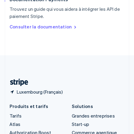
English
Trouvez un guide qui vous aidera à intégrer les API de
Singapour
paiement Stripe.
English
简体中文
Slovaquie
Consulter la documentation
English
Slovénie
English
Italiano
Suède
Svenska
English
Suisse
Deutsch
Français
Italiano
English
Thaïlande
ไทย
English
Luxembourg (Français)
Produits et tarifs
Solutions
Tarifs
Grandes entreprises
Atlas
Start-up
Authorization Boost
Commerce agentique