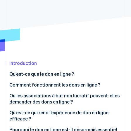
Découvrez les prochaines évolutions
Commerce en ligne
Radar
Prévention de la fraude
Écosystème
Atlas
Constitution de start-up
Partenaires
Climate
Stripe App Marketplace
Élimination du carbone
Identity
Vérification de l'identité
Introduction
Qu’est-ce que le don en ligne ?
Comment fonctionnent les dons en ligne ?
Stripe Sessions 2026
Où les associations à but non lucratif peuvent-elles
Découvrez comment Stripe construit l’infrastructure écono
demander des dons en ligne ?
Regarder la vidéo
Qu’est-ce qui rend l’expérience de don en ligne
efficace ?
Pourquoi le don en ligne est-il désormais essentiel