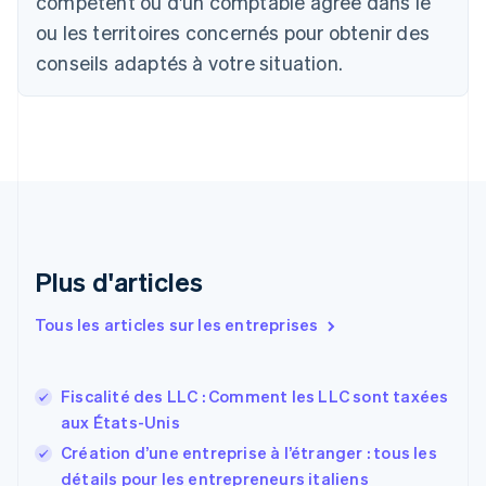
compétent ou d'un comptable agréé dans le
English
Français
ou les territoires concernés pour obtenir des
Chine continentale
conseils adaptés à votre situation.
简体中文
English
Chypre
English
Croatie
English
Italiano
Danemark
English
Émirats arabes unis
English
Espagne
Plus d'articles
Español
English
Estonie
Tous les articles sur les entreprises
English
États-Unis
English
Español
简体中文
Fiscalité des LLC : Comment les LLC sont taxées
Finlande
English
Svenska
aux États-Unis
France
Création d’une entreprise à l’étranger : tous les
Français
English
détails pour les entrepreneurs italiens
Gibraltar