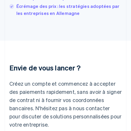
English
Écrémage des prix : les stratégies adoptées par
Grèce
les entreprises en Allemagne
English
Hongrie
English
Inde
English
Irlande
English
Italie
Italiano
English
Envie de vous lancer ?
Japon
日本語
English
Créez un compte et commencez à accepter
Lettonie
English
des paiements rapidement, sans avoir à signer
Liechtenstein
de contrat ni à fournir vos coordonnées
Deutsch
English
Lituanie
bancaires. N'hésitez pas à nous contacter
English
pour discuter de solutions personnalisées pour
Luxembourg
votre entreprise.
Français
Deutsch
English
Malaisie