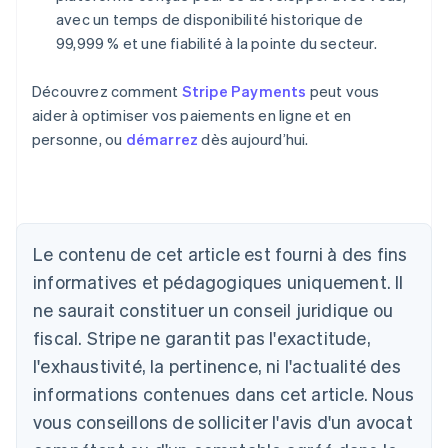
avec un temps de disponibilité historique de
99,999 % et une fiabilité à la pointe du secteur.
Découvrez comment
Stripe Payments
peut vous
aider à optimiser vos paiements en ligne et en
personne, ou
démarrez
dès aujourd’hui.
Allemagne
Deutsch
English
Australie
Le contenu de cet article est fourni à des fins
English
informatives et pédagogiques uniquement. Il
Autriche
ne saurait constituer un conseil juridique ou
Deutsch
English
Belgique
fiscal. Stripe ne garantit pas l'exactitude,
Nederlands
Français
Deutsch
English
l'exhaustivité, la pertinence, ni l'actualité des
Brésil
Português
English
informations contenues dans cet article. Nous
Bulgarie
vous conseillons de solliciter l'avis d'un avocat
English
Canada