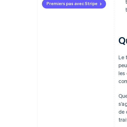
Premiers pas avec Stripe
Q
Le 
peu
les
com
Que
s’a
de 
tra