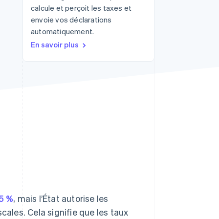
calcule et perçoit les taxes et
envoie vos déclarations
automatiquement.
Stripe Sessions 2026
Découvrez comment
En savoir plus
Stripe construit
l’infrastructure
économique pour l’IA.
Regarder
5 %
, mais l’État autorise les
cales. Cela signifie que les taux