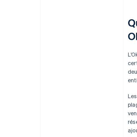
Qu
O
L’O
cer
deu
ent
Les
pla
ven
rés
ajo