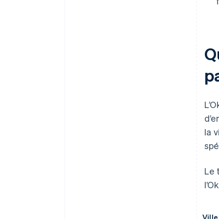
Q
pa
L’O
d’e
la 
spé
Le 
l’O
Ville