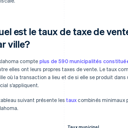
fiscale.
uel est le taux de taxe de ven
r ville?
klahoma compte
plus de 590 municipalités constitué
ntre elles ont leurs propres taxes de vente. Le taux co
ville où la transaction a lieu et de si elle se produit da
cial s’appliquent.
tableau suivant présente les
taux
combinés minimaux po
klahoma.
Taux municipal