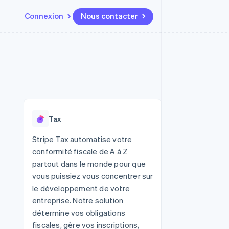
Connexion
Nous contacter
Ressources
Écosystème
Contact
t places de
Plus
Intégrations d'applications
Partenaires
Nous contacter
Product roadmap
ssions
Exemples de code
Stripe App Marketplace
Devenir partenaire
Découvrez ce qui vous attend
Blog des développeurs
r les
rs
État des API
Radar
Prévention de la fraude
Tax
Atlas
tif
Constitution d'une entreprise
Stripe Tax automatise votre
conformité fiscale de A à Z
Climate
Élimination du carbone
partout dans le monde pour que
vous puissiez vous concentrer sur
Identity
Vérification de l'identité
le développement de votre
entreprise. Notre solution
détermine vos obligations
fiscales, gère vos inscriptions,