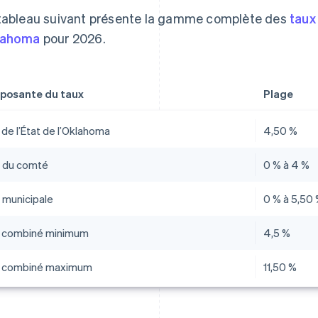
tableau suivant présente la gamme complète des
taux
lahoma
pour 2026.
osante du taux
Plage
de l’État de l’Oklahoma
4,50 %
 du comté
0 % à 4 %
 municipale
0 % à 5,50
 combiné minimum
4,5 %
 combiné maximum
11,50 %