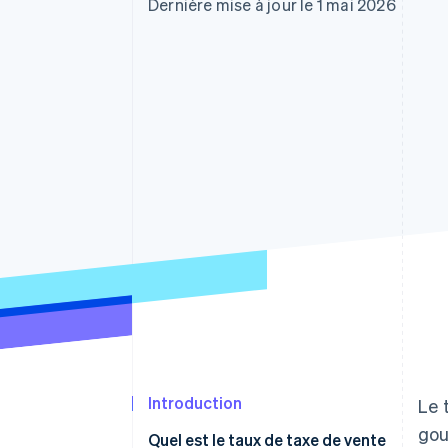
Authorization Boost
Dernière mise à jour le 1 mai 2026
Optimisation des acceptations
Link
Paiements accélérés
Introduction
Le 
gou
Quel est le taux de taxe de vente