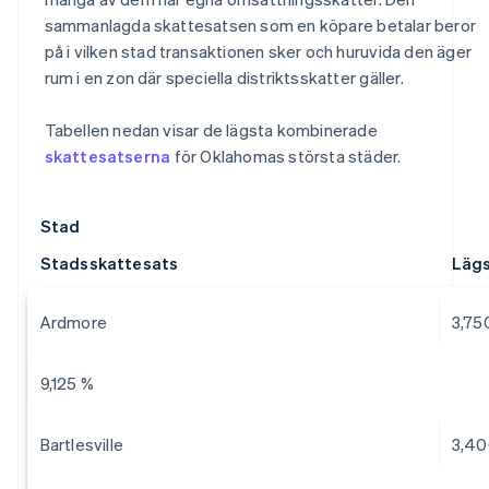
sammanlagda skattesatsen som en köpare betalar beror
på i vilken stad transaktionen sker och huruvida den äger
rum i en zon där speciella distriktsskatter gäller.
Tabellen nedan visar de lägsta kombinerade
skattesatserna
för Oklahomas största städer.
Stad
Stadsskattesats
Lägs
Ardmore
3,75
9,125 %
Bartlesville
3,40