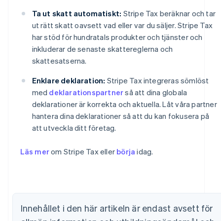
Ta ut skatt automatiskt:
Stripe Tax beräknar och tar
ut rätt skatt oavsett vad eller var du säljer. Stripe Tax
har stöd för hundratals produkter och tjänster och
inkluderar de senaste skattereglerna och
skattesatserna.
Enklare deklaration:
Stripe Tax integreras sömlöst
med
deklarationspartner
så att dina globala
deklarationer är korrekta och aktuella. Låt våra partner
hantera dina deklarationer så att du kan fokusera på
att utveckla ditt företag.
Läs mer
om Stripe Tax eller
börja
idag.
Australien
English
Belgien
Nederlands
Français
Deutsch
English
Innehållet i den här artikeln är endast avsett för
Brasilien