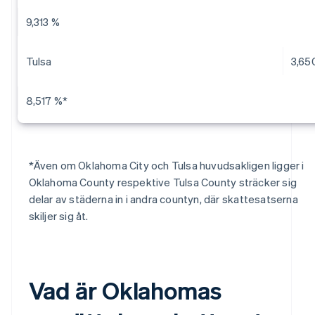
9,313 %
Tulsa
3,65
8,517 %*
*Även om Oklahoma City och Tulsa huvudsakligen ligger i
Oklahoma County respektive Tulsa County sträcker sig
delar av städerna in i andra countyn, där skattesatserna
skiljer sig åt.
Vad är Oklahomas