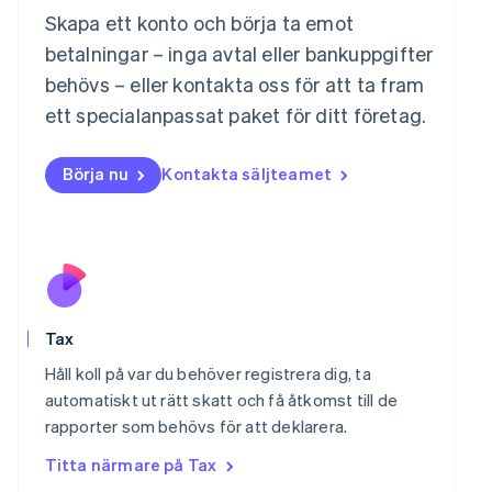
English
简体中文
Skapa ett konto och börja ta emot
Malta
betalningar – inga avtal eller bankuppgifter
English
Mexiko
behövs – eller kontakta oss för att ta fram
Español
English
ett specialanpassat paket för ditt företag.
Nederländerna
Nederlands
English
Norge
Börja nu
Kontakta säljteamet
English
Nya Zeeland
English
Polen
English
Portugal
Português
English
Rumänien
Tax
English
Håll koll på var du behöver registrera dig, ta
Schweiz
automatiskt ut rätt skatt och få åtkomst till de
Deutsch
Français
Italiano
English
Singapore
rapporter som behövs för att deklarera.
English
简体中文
Titta närmare på Tax
Slovakien
English