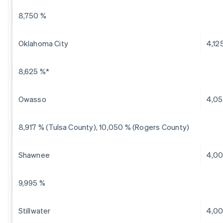
8,750 %
Oklahoma City
4,12
8,625 %*
Owasso
4,05
8,917 % (Tulsa County), 10,050 % (Rogers County)
Shawnee
4,0
9,995 %
Stillwater
4,0