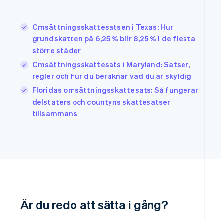
English
简体中文
Indien
English
Omsättningsskattesatsen i Texas: Hur
Irland
grundskatten på 6,25 % blir 8,25 % i de flesta
English
större städer
Italien
Italiano
English
Omsättningsskattesats i Maryland: Satser,
Japan
regler och hur du beräknar vad du är skyldig
日本語
English
Floridas omsättningsskattesats: Så fungerar
Kanada
delstaters och countyns skattesatser
English
Français
Kroatien
tillsammans
English
Italiano
Lettland
English
Liechtenstein
Deutsch
English
Litauen
English
Luxemburg
Français
Deutsch
English
Är du redo att sätta i gång?
Malaysia