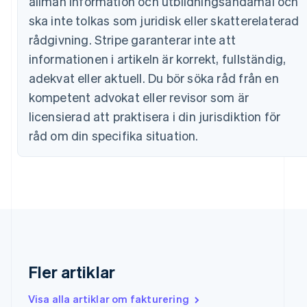
allmän information och utbildningsändamål och
Português
English
Bulgarien
ska inte tolkas som juridisk eller skatterelaterad
English
rådgivning. Stripe garanterar inte att
Cypern
informationen i artikeln är korrekt, fullständig,
English
Danmark
adekvat eller aktuell. Du bör söka råd från en
English
kompetent advokat eller revisor som är
Estland
licensierad att praktisera i din jurisdiktion för
English
Fastlandskina
råd om din specifika situation.
简体中文
English
Finland
English
Svenska
Frankrike
Français
English
Förenade Arabemiraten
English
Gibraltar
English
Fler artiklar
Grekland
English
Hongkong SAR, Kina
Visa alla artiklar om fakturering