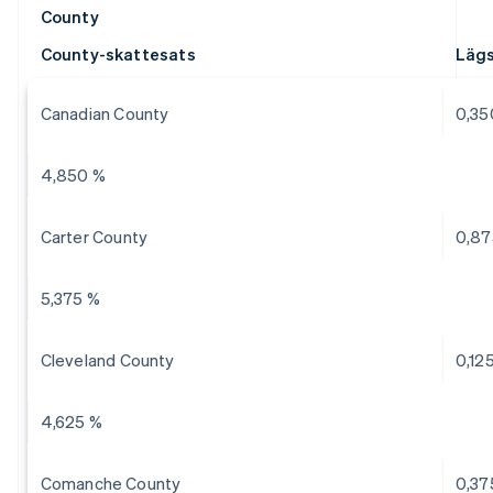
County
County-skattesats
Lägs
Canadian County
0,35
4,850 %
Carter County
0,87
5,375 %
Cleveland County
0,12
4,625 %
Comanche County
0,37