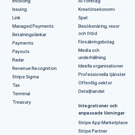
Invoicing
AI-företag
Issuing
Kreatörsekonomi
Link
Spel
Managed Payments
Besöksnäring, resor
och fritid
Betalningslänkar
Försäkringsbolag
Payments
Media och
Payouts
underhållning
Radar
Ideella organisationer
Revenue Recognition
Professionella tjänster
Stripe Sigma
Offentlig sektor
Tax
Detaljhandel
Terminal
Treasury
Integrationer och
anpassade lösningar
Stripe App Marketplace
Stripe Partner