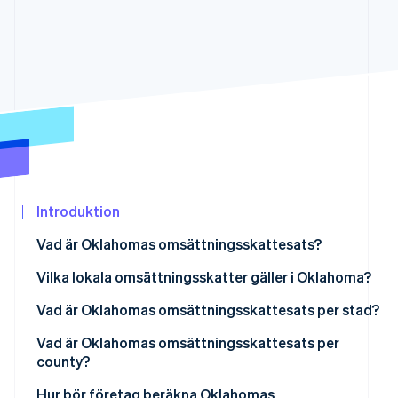
Identitetsverifiering online
Partner
Stripe App Marketplace
Stripe Sessions 2026
Se hur Stripe bygger den ekonomiska in
Titta nu
Introduktion
Vad är Oklahomas omsättningsskattesats?
Vilka lokala omsättningsskatter gäller i Oklahoma?
Vad är Oklahomas omsättningsskattesats per stad?
Vad är Oklahomas omsättningsskattesats per
county?
Hur bör företag beräkna Oklahomas