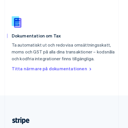
Slovenien
English
Italiano
Spanien
Español
English
Storbritannien
Dokumentation om Tax
English
Sverige
Ta automatiskt ut och redovisa omsättningsskatt,
Svenska
English
moms och GST på alla dina transaktioner – kodsnåla
Thailand
och kodfria integrationer finns tillgängliga.
ไทย
English
Tjeckien
Titta närmare på dokumentationen
English
Tyskland
Deutsch
English
Ungern
English
USA
English
Español
简体中文
Österrike
Deutsch
English