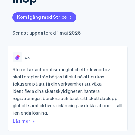
Godkännandeoptimeringar
Recognition
Företag
Plattformar
Hantera abonnemang
Link
Automatiserad
SaaS
Erbjud
Accelererad kassaprocess
redovisning
Produktplan
användningsbaserad
Kom igång med Stripe
Financial Connections
Stripe Sigma
Sessions årliga
fakturering
Länkade finanskontodata
Anpassade
konferens
Utfärda stablecoin-
rapporter
Karriärer
stödda kort
Senast uppdaterad 1 maj 2026
Efter bransch
Data Pipeline
Nyhetsrum
Tillhandahåll och
Datasynkronisering
Stripe Press
hantera tjänster med
AI-företag
agenter
Kreatörsekonomi
Tax
Spel
Besöksnäring, resor
Kontakt
Mer
och fritid
Stripe Tax automatiserar global efterlevnad av
Product roadmap
Resurser
Försäkringsbolag
Kontakta säljteamet
skatteregler från början till slut så att du kan
Se vad som kommer härnäst
Media och
Bli partner
fokusera på att få din verksamhet att växa.
underhållning
Appintegrationer
Radar
Ideella organisationer
Kodexempel
Identifiera dina skattskyldigheter, hantera
Bedrägeribekämpning
Professionella tjänster
Utvecklarblogg
registreringar, beräkna och ta ut rätt skattebelopp
Offentlig sektor
API-status
Atlas
globalt samt aktivera inlämning av deklarationer – allt
Detaljhandel
Bolagsbildning för startups
i en enda lösning.
Climate
Läs mer
Koldioxidinfångning
Ecosystem
Identity