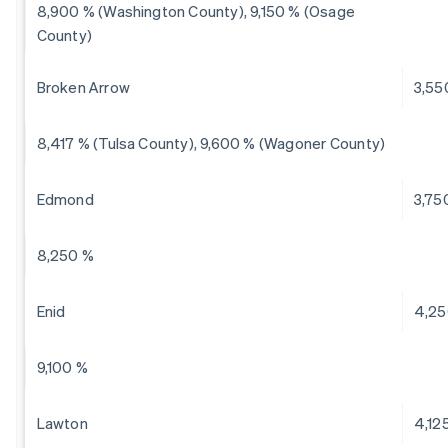
8,900 % (Washington County), 9,150 % (Osage
County)
Broken Arrow
3,55
8,417 % (Tulsa County), 9,600 % (Wagoner County)
Edmond
3,75
8,250 %
Enid
4,25
9,100 %
Lawton
4,12