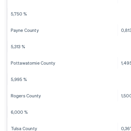
5,750 %
Payne County
0,81
5,313 %
Pottawatomie County
1,49
5,995 %
Rogers County
1,50
6,000 %
Tulsa County
0,36