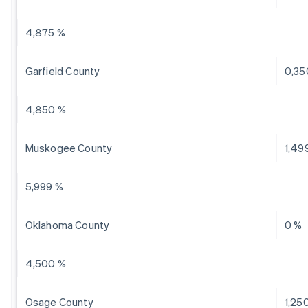
4,875 %
Garfield County
0,35
4,850 %
Muskogee County
1,49
5,999 %
Oklahoma County
0 %
4,500 %
Osage County
1,25