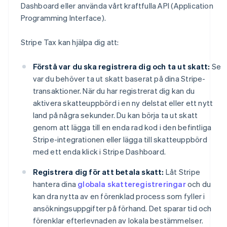
Dashboard eller använda vårt kraftfulla API (Application
Programming Interface).
Stripe Tax kan hjälpa dig att:
Förstå var du ska registrera dig och ta ut skatt:
Se
var du behöver ta ut skatt baserat på dina Stripe-
transaktioner. När du har registrerat dig kan du
aktivera skatteuppbörd i en ny delstat eller ett nytt
land på några sekunder. Du kan börja ta ut skatt
genom att lägga till en enda rad kod i den befintliga
Stripe-integrationen eller lägga till skatteuppbörd
med ett enda klick i Stripe Dashboard.
Registrera dig för att betala skatt:
Låt Stripe
hantera dina
globala skatteregistreringar
och du
kan dra nytta av en förenklad process som fyller i
ansökningsuppgifter på förhand. Det sparar tid och
förenklar efterlevnaden av lokala bestämmelser.