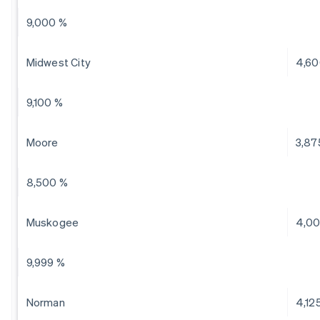
9,000 %
Midwest City
4,60
9,100 %
Moore
3,87
8,500 %
Muskogee
4,0
9,999 %
Norman
4,12