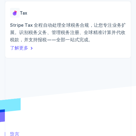
上
Stripe Sigma
产品路线图
SaaS
自定义报告
Terminal
Sessions 年度大会
线下支付
Data Pipeline
Tax
招聘
数据同步
Authorization
资讯中心
Boost
资源
Stripe Tax 全程自动处理全球税务合规，让您专注业务扩
Stripe Press
支付成功率优
按行业
展。识别税务义务、管理税务注册、全球精准计算并代收
化
应用集成
税款，并支持报税——全部一站式完成。
Link
AI 企业
代码示例
加速结账
创作者经济
开发者博客
了解更多
联系
游戏
API 状态
酒店、旅游与休闲
联系销售
保险
成为合作伙伴
媒体与娱乐
更多
非营利组织
Product roadmap
专业服务
了解未来规划
公共部门
零售
Radar
欺诈防范
Atlas
初创企业注册
生态系统
Climate
合作伙伴
碳移除
Stripe App Marketplace
导言