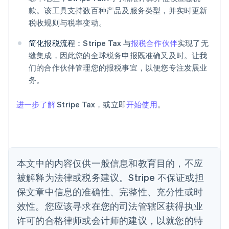
款。该工具支持数百种产品及服务类型，并实时更新
税收规则与税率变动。
阿联酋
English
简化报税流程：
Stripe Tax 与
报税合作伙伴
实现了无
爱尔兰
缝集成，因此您的全球税务申报既准确又及时。让我
English
爱沙尼亚
们的合作伙伴管理您的报税事宜，以便您专注发展业
English
务。
奥地利
Deutsch
English
进一步了解
Stripe Tax，或立即
开始使用
。
澳大利亚
English
巴西
Português
English
保加利亚
English
本文中的内容仅供一般信息和教育目的，不应
比利时
被解释为法律或税务建议。Stripe 不保证或担
Nederlands
Français
Deutsch
English
波兰
保文章中信息的准确性、完整性、充分性或时
English
效性。您应该寻求在您的司法管辖区获得执业
丹麦
许可的合格律师或会计师的建议，以就您的特
English