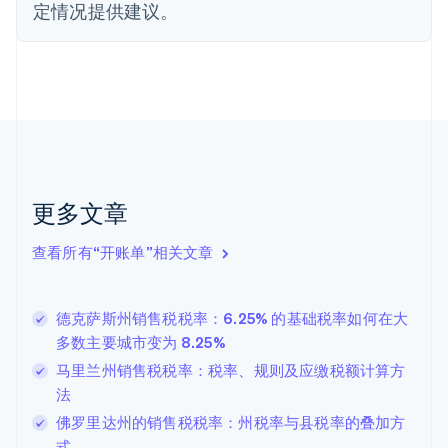
德国
定情况提供建议。
Deutsch
English
法国
Français
English
芬兰
English
Svenska
荷兰
Nederlands
English
加拿大
English
Français
更多文章
捷克
English
克罗地亚
查看所有“开账单”相关文章
English
Italiano
拉脱维亚
English
德克萨斯州销售税税率：6.25% 的基础税率如何在大
立陶宛
多数主要城市变为 8.25%
English
马里兰州销售税税率：税率、规则及应缴税额计算方
列支敦士登
Deutsch
English
法
卢森堡
佛罗里达州的销售税税率：州税率与县税率的叠加方
Français
Deutsch
English
式