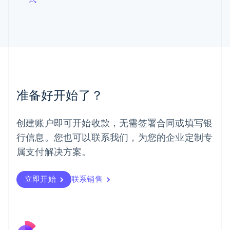
罗马尼亚
English
马尔他
English
马来西亚
English
简体中文
美国
English
Español
简体中文
墨西哥
准备好开始了？
Español
English
挪威
English
创建账户即可开始收款，无需签署合同或填写银
葡萄牙
行信息。您也可以联系我们，为您的企业定制专
Português
English
日本
属支付解决方案。
日本語
English
瑞典
立即开始
联系销售
Svenska
English
瑞士
Deutsch
Français
Italiano
English
塞浦路斯
English