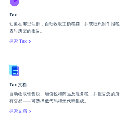
斯洛伐克
English
斯洛文尼亚
Tax
English
Italiano
知道在哪里注册，自动收取正确税额，并获取您制作报税
泰国
ไทย
English
表时所需的报告。
希腊
探索 Tax
English
西班牙
Español
English
新加坡
English
简体中文
新西兰
English
Tax 文档
匈牙利
English
自动收取销售税、增值税和商品及服务税，并报告您的所
意大利
有交易——可选择低代码和无代码集成。
Italiano
English
印度
探索文档
English
英国
English