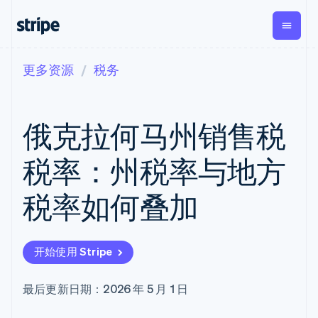
更多资源
税务
按企业阶段
文档
学习
支付
营收
资金管
平台
理
易市
大型企业
Stripe 文档
博客
Payments
Billing
初创企业
API 参考文档
客户案例
俄克拉何马州销售税
在线支付
经常性收入
Global
Conn
库与 SDK
指南
Managed
Metronome
Payouts
Stripe Apps
Payments
按用量计费
平台
税率：州税率与地方
备案商家解决
Subscriptions
向第三
按应用场景
方案
方打款
支持
订阅管理
Payment links
Crypto
税率如何叠加
指南
智能体商务
Invoicing
钱包、
加密货币
获取支持
无代码支付
一次性或定期
稳定币
电子商务
接受线上付款
托管支持方案
Checkout
账单
发行和
嵌入式金融
实施预置结账流程
专业服务
预构建支付界
Tax
发卡基
开始使用 Stripe
财务自动化
构建平台或交易市场
面
销售税和增值
础设施
全球化企业
管理订阅
Elements
税自动化
应用内支付
提供按用量计费
灵活的 UI 组件
Revenue
最后更新日期：2026 年 5 月 1 日
交易市场
发行稳定币支持的支付卡
支付方式
Recognition
公司
资金管理
通过智能体配置和管理服
支持 125 种以
会计自动化
平台
务