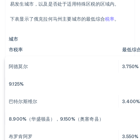
易发生城市，以及是否处于适用特殊区税的区域内。
下表显示了俄克拉何马州主要城市的最低综合
税率
。
城市
市税率
最低综
阿德莫尔
3.750%
9.125%
巴特尔斯维尔
3.400
8.900%（华盛顿县），9.150%（奥塞奇县）
布罗肯阿罗
3.550%