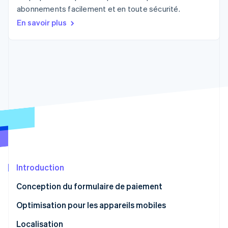
Commerce de détail
État des API
abonnements facilement et en toute sécurité.
Atlas
Constitution d'une entreprise
En savoir plus
Climate
Élimination du carbone
Écosystème
Identity
Partenaires
Vérification de l'identité
Stripe App Marketplace
Stripe Sessions 2026
Découvrez comment Stripe construit l’infrastructure écon
l’IA.
Regarder
Introduction
Conception du formulaire de paiement
Optimisation pour les appareils mobiles
Localisation