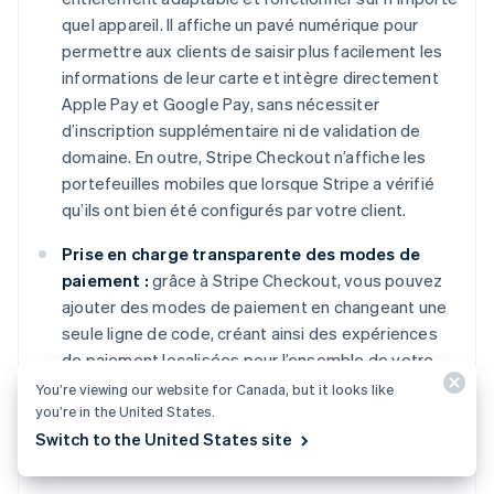
quel appareil. Il affiche un pavé numérique pour
permettre aux clients de saisir plus facilement les
informations de leur carte et intègre directement
Apple Pay et Google Pay, sans nécessiter
d’inscription supplémentaire ni de validation de
domaine. En outre, Stripe Checkout n’affiche les
portefeuilles mobiles que lorsque Stripe a vérifié
qu’ils ont bien été configurés par votre client.
Prise en charge transparente des modes de
paiement :
grâce à Stripe Checkout, vous pouvez
ajouter des modes de paiement en changeant une
seule ligne de code, créant ainsi des expériences
de paiement localisées pour l’ensemble de votre
client. Stripe vous permet d’ajouter et d’étendre
You’re viewing our website for Canada, but it looks like
rapidement la prise en charge des modes de
you’re in the United States.
paiement sans avoir à remplir plusieurs formulaires
Switch to the United States site
ni à suivre des processus d’intégration ponctuels.