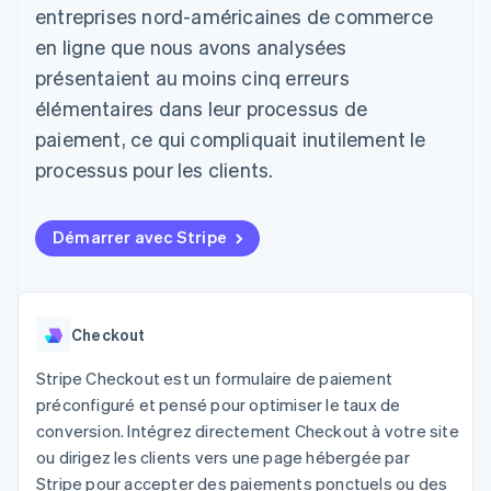
d'IU flexibles
Recognition
entreprises nord-américaines de commerce
l’application
ou une place de marché
Moyens de
Automatisations
Places de marché
en ligne que nous avons analysées
paiement
Entreprise
comptables
Gestion financière
Gérer les abonnements
Accès à plus
Stripe Sigma
présentaient au moins cinq erreurs
Plateformes
de 125 modes
Rapports
Feuille de route du
Logiciels-services
Proposer une
élémentaires dans leur processus de
de paiement
Terminal
personnalisés
produit
facturation à
Paiements en
Data Pipeline
Conférence annuelle de
l’utilisation
paiement, ce qui compliquait inutilement le
personne
Synchronisation
Sessions
Émettre des cartes qui
processus pour les clients.
Authorization
des données
Carrières
reposent sur les
Par secteur d'activité
Boost
Salle de presse
cryptomonnaies
Optimisation
Stripe Press
stables
des
Entreprises d'IA
Fournir et gérer des
Démarrer avec Stripe
acceptations
Link
Économie de la
services à l’aide
Paiements
création
d’agents
Jeux
accélérés
Contact
Hôtellerie, voyages et
loisirs
Checkout
Nous contacter
Assurances
Devenir partenaire
Ressources
Médias et
Stripe Checkout est un formulaire de paiement
Plus
divertissements
préconfiguré et pensé pour optimiser le taux de
Product roadmap
Organismes à but non
Intégrations
Découvrez ce qui vous attend
lucratif
d'applications
conversion. Intégrez directement Checkout à votre site
Services aux
Exemples de code
ou dirigez les clients vers une page hébergée par
Radar
entreprises
Blog des développeurs
Prévention de la fraude
Stripe pour accepter des paiements ponctuels ou des
Secteur public