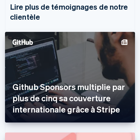
Português
English
Lire plus de témoignages de notre
Bulgarie
English
clientèle
Canada
English
Français
Chine continentale
简体中文
English
Chypre
English
Croatie
English
Italiano
Danemark
English
Émirats arabes unis
Github Sponsors multiplie par
English
plus de cinq sa couverture
Espagne
Español
English
internationale grâce à Stripe
Estonie
English
États-Unis
English
Español
简体中文
Finlande