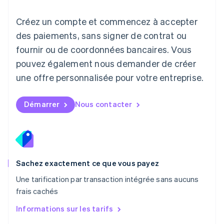
English
Luxembourg
Créez un compte et commencez à accepter
Français
Deutsch
English
Malaisie
des paiements, sans signer de contrat ou
English
简体中文
fournir ou de coordonnées bancaires. Vous
Malte
pouvez également nous demander de créer
English
Mexique
une offre personnalisée pour votre entreprise.
Español
English
Norvège
English
Démarrer
Nous contacter
Nouvelle-Zélande
English
Pays-Bas
Nederlands
English
Pologne
English
Sachez exactement ce que vous payez
Portugal
Une tarification par transaction intégrée sans aucuns
Português
English
frais cachés
RAS de Hong Kong, Chine
English
简体中文
Informations sur les tarifs
République tchèque