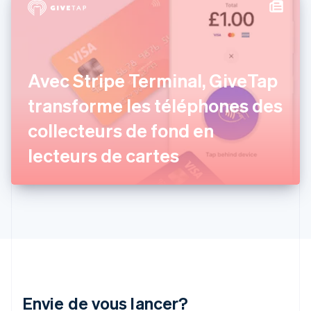
English
Svenska
France
Français
English
Gibraltar
English
Grèce
Avec Stripe Terminal, GiveTap
English
Hongrie
transforme les téléphones des
English
collecteurs de fond en
Inde
English
lecteurs de cartes
Irlande
English
Italie
Italiano
English
Japon
日本語
English
Lettonie
English
Liechtenstein
Deutsch
English
Envie de vous lancer?
Lituanie