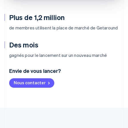
Plus de 1,2 million
de membres utilisent la place de marché de Getaround
Des mois
gagnés pour le lancement sur un nouveau marché
Envie de vous lancer?
Allemagne
Nous contacter
Deutsch
English
Australie
English
Autriche
Deutsch
English
Belgique
Nederlands
Français
Deutsch
English
Brésil