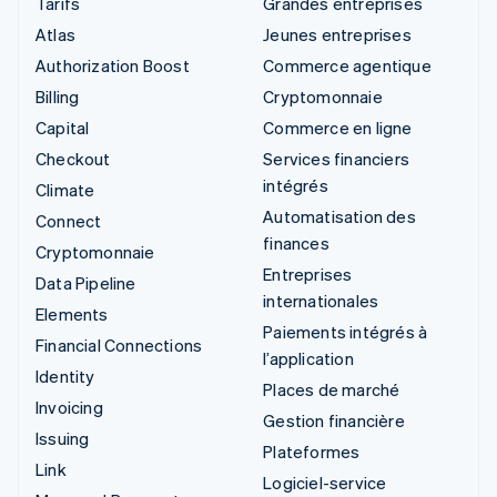
Tarifs
Grandes entreprises
Atlas
Jeunes entreprises
Authorization Boost
Commerce agentique
Billing
Cryptomonnaie
Capital
Commerce en ligne
Checkout
Services financiers
intégrés
Climate
Automatisation des
Connect
finances
Cryptomonnaie
Entreprises
Data Pipeline
internationales
Elements
Paiements intégrés à
Financial Connections
l’application
Identity
Places de marché
Invoicing
Gestion financière
Issuing
Plateformes
Link
Logiciel-service