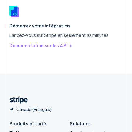
English
Roumanie
English
Royaume-Uni
English
Démarrez votre intégration
Singapour
Lancez-vous sur Stripe en seulement 10 minutes
English
简体中文
Slovaquie
Documentation sur les API
English
Slovénie
English
Italiano
Suède
Svenska
English
Suisse
Deutsch
Français
Italiano
English
Thaïlande
ไทย
English
Canada (Français)
Produits et tarifs
Solutions