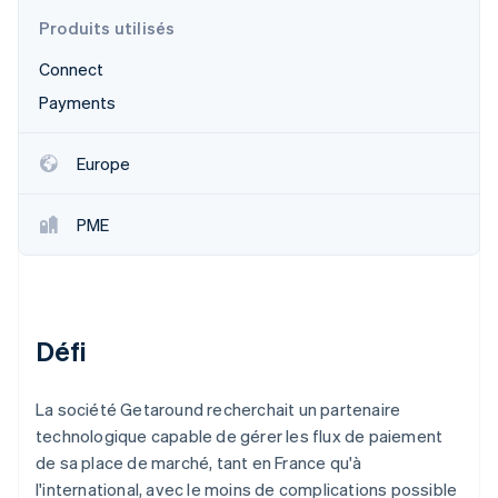
Commerce de détail
État des API
Atlas
Produits utilisés
Constitution d'une entreprise
Connect
Climate
Élimination du carbone
Écosystème
Payments
Identity
Partenaires
Vérification de l'identité
Stripe App Marketplace
Europe
PME
Stripe Sessions 2026
Découvrez comment Stripe construit l’infrastructure écon
l’IA.
Regarder
Défi
La société Getaround recherchait un partenaire
technologique capable de gérer les flux de paiement
de sa place de marché, tant en France qu'à
l'international, avec le moins de complications possible