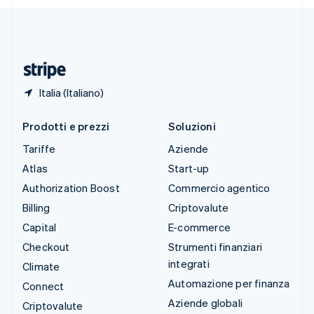
Deutsch
Français
Italiano
English
Thailandia
ไทย
English
Ungheria
English
Italia (Italiano)
Prodotti e prezzi
Soluzioni
Tariffe
Aziende
Atlas
Start-up
Authorization Boost
Commercio agentico
Billing
Criptovalute
Capital
E-commerce
Checkout
Strumenti finanziari
integrati
Climate
Automazione per finanza
Connect
Aziende globali
Criptovalute