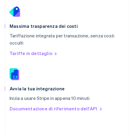
Português
English
RAS di Hong Kong, Cina
English
简体中文
Regno Unito
English
Massima trasparenza dei costi
Repubblica Ceca
Tariffazione integrata per transazione, senza costi
English
occulti
Romania
English
Tariffe in dettaglio
Singapore
English
简体中文
Slovacchia
English
Slovenia
English
Italiano
Avvia la tua integrazione
Spagna
Inizia a usare Stripe in appena 10 minuti
Español
English
Stati Uniti
Documentazione di riferimento dell'API
English
Español
简体中文
Svezia
Svenska
English
Svizzera