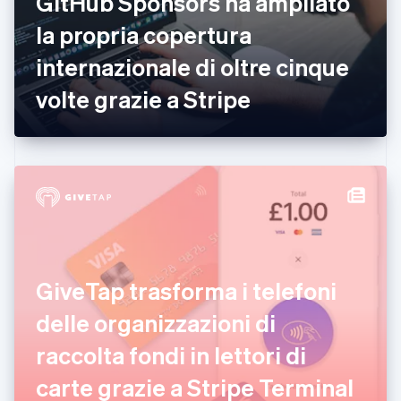
GitHub Sponsors ha ampliato
English
Estonia
la propria copertura
English
internazionale di oltre cinque
Finlandia
English
Svenska
volte grazie a Stripe
Francia
Français
English
Germania
Deutsch
English
Giappone
日本語
English
Gibilterra
English
Grecia
English
India
GiveTap trasforma i telefoni
English
Irlanda
delle organizzazioni di
English
raccolta fondi in lettori di
Italia
Italiano
English
carte grazie a Stripe Terminal
Lettonia