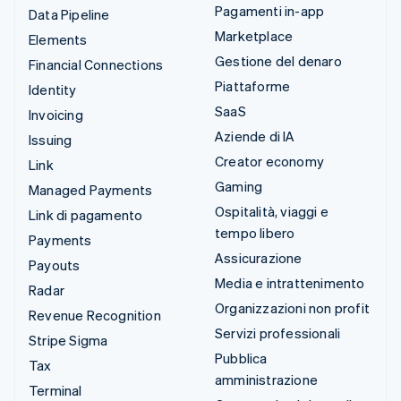
Pagamenti in-app
Data Pipeline
Marketplace
Elements
Gestione del denaro
Financial Connections
Piattaforme
Identity
SaaS
Invoicing
Aziende di IA
Issuing
Creator economy
Link
Gaming
Managed Payments
Ospitalità, viaggi e
Link di pagamento
tempo libero
Payments
Assicurazione
Payouts
Media e intrattenimento
Radar
Organizzazioni non profit
Revenue Recognition
Servizi professionali
Stripe Sigma
Pubblica
Tax
amministrazione
Terminal