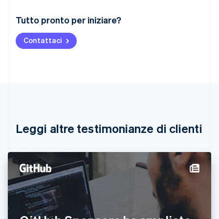
Australia
Tutto pronto per iniziare?
English
Austria
Contattaci
Deutsch
English
Belgio
Nederlands
Français
Deutsch
English
Brasile
Português
English
Bulgaria
English
Canada
English
Français
Leggi altre testimonianze di clienti
Cina continentale
简体中文
English
Cipro
English
Croazia
English
Italiano
Danimarca
English
Emirati Arabi Uniti