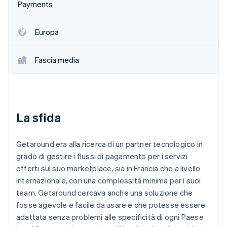
Payments
Scopri cosa ti aspetta
Radar
Ecosistema
Prevenzione delle frodi
Europa
Partner
Atlas
Stripe App Marketplace
Costituzione di start-up
Fascia media
Climate
Rimozione del carbonio
Identity
Verifica online dell'identità
La sfida
Getaround era alla ricerca di un partner tecnologico in
grado di gestire i flussi di pagamento per i servizi
Stripe Sessions 2026
offerti sul suo marketplace, sia in Francia che a livello
Scopri come Stripe sta costruendo l'infrastruttura economi
internazionale, con una complessità minima per i suoi
Guarda ora
team. Getaround cercava anche una soluzione che
fosse agevole e facile da usare e che potesse essere
adattata senza problemi alle specificità di ogni Paese