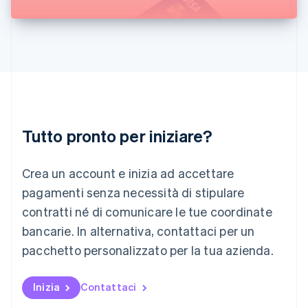
English
Liechtenstein
Deutsch
English
Lituania
English
Lussemburgo
Français
Deutsch
English
Malaysia
English
简体中文
Tutto pronto per iniziare?
Malta
English
Messico
Crea un account e inizia ad accettare
Español
English
Norvegia
pagamenti senza necessità di stipulare
English
contratti né di comunicare le tue coordinate
Nuova Zelanda
bancarie. In alternativa, contattaci per un
English
Paesi Bassi
pacchetto personalizzato per la tua azienda.
Nederlands
English
Polonia
English
Inizia
Contattaci
Portogallo