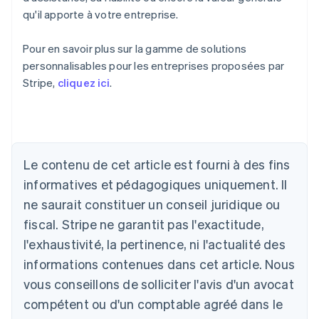
qu'il apporte à votre entreprise.
Pour en savoir plus sur la gamme de solutions
personnalisables pour les entreprises proposées par
Stripe,
cliquez ici
.
Allemagne
Deutsch
English
Australie
Le contenu de cet article est fourni à des fins
English
informatives et pédagogiques uniquement. Il
Autriche
ne saurait constituer un conseil juridique ou
Deutsch
English
Belgique
fiscal. Stripe ne garantit pas l'exactitude,
Nederlands
Français
Deutsch
English
l'exhaustivité, la pertinence, ni l'actualité des
Brésil
Português
English
informations contenues dans cet article. Nous
Bulgarie
vous conseillons de solliciter l'avis d'un avocat
English
Canada
compétent ou d'un comptable agréé dans le
English
Français