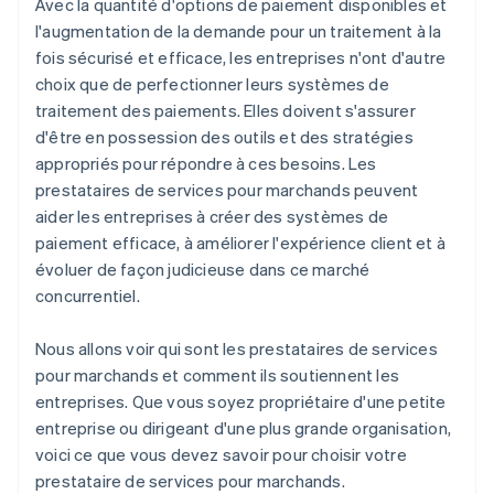
Avec la quantité d'options de paiement disponibles et
Examinez la sécurité et la conformité
l'augmentation de la demande pour un traitement à la
Vérifiez les fonctionnalités d’intégration
fois sécurisé et efficace, les entreprises n'ont d'autre
choix que de perfectionner leurs systèmes de
Étudiez les fonctionnalités de reporting et d’analyse
traitement des paiements. Elles doivent s'assurer
Testez la plateforme du prestataire
d'être en possession des outils et des stratégies
appropriés pour répondre à ces besoins. Les
Négociez les conditions du contrat
prestataires de services pour marchands peuvent
Mesurez les performances
aider les entreprises à créer des systèmes de
paiement efficace, à améliorer l'expérience client et à
évoluer de façon judicieuse dans ce marché
concurrentiel.
Nous allons voir qui sont les prestataires de services
pour marchands et comment ils soutiennent les
entreprises. Que vous soyez propriétaire d'une petite
entreprise ou dirigeant d'une plus grande organisation,
voici ce que vous devez savoir pour choisir votre
prestataire de services pour marchands.