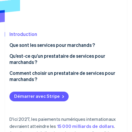
Découvrez les prochaines évolutions
Commerce en ligne
Radar
Prévention de la fraude
Écosystème
Atlas
Constitution de start-up
Introduction
Partenaires
Climate
Stripe App Marketplace
Que sont les services pour marchands ?
Élimination du carbone
Qu’est-ce qu’un prestataire de services pour
Identity
Vérification de l'identité
marchands ?
Comment choisir un prestataire de services pour
marchands ?
Évaluez les besoins de votre entreprise
Stripe Sessions 2026
Démarrer avec Stripe
Cherchez des prestataires
Découvrez comment Stripe construit l’infrastructure écono
Regarder la vidéo
Comparez les frais et les structures tarifaires
D'ici 2027, les paiements numériques internationaux
Jaugez le service client
devraient atteindre les
15 000 milliards de dollars
.