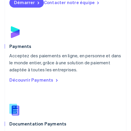
Démarrer
Contacter notre équipe
Malte
English
Mexique
Español
English
Norvège
English
Nouvelle-Zélande
English
Payments
Pays-Bas
Acceptez des paiements en ligne, en personne et dans
Nederlands
English
le monde entier, grâce à une solution de paiement
Pologne
English
adaptée à toutes les entreprises.
Portugal
Découvrir Payments
Português
English
R.A.S. de Hong Kong, Chine
English
简体中文
République tchèque
English
Roumanie
English
Documentation Payments
Royaume-Uni
English