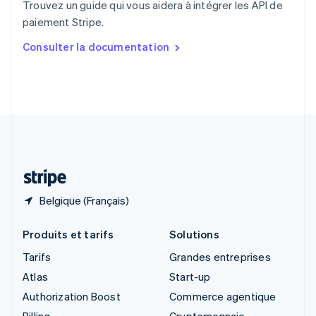
Trouvez un guide qui vous aidera à intégrer les API de
Singapour
paiement Stripe.
English
简体中文
Slovaquie
Consulter la documentation
English
Slovénie
English
Italiano
Suède
Svenska
English
Suisse
Deutsch
Français
Italiano
English
Thaïlande
ไทย
English
Belgique (Français)
Produits et tarifs
Solutions
Tarifs
Grandes entreprises
Atlas
Start-up
Authorization Boost
Commerce agentique
Billing
Cryptomonnaie