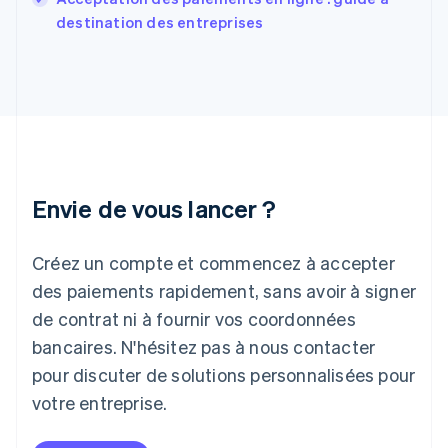
Grèce
destination des entreprises
English
Hongrie
English
Inde
English
Irlande
English
Italie
Italiano
English
Envie de vous lancer ?
Japon
日本語
English
Créez un compte et commencez à accepter
Lettonie
English
des paiements rapidement, sans avoir à signer
Liechtenstein
de contrat ni à fournir vos coordonnées
Deutsch
English
Lituanie
bancaires. N'hésitez pas à nous contacter
English
pour discuter de solutions personnalisées pour
Luxembourg
votre entreprise.
Français
Deutsch
English
Malaisie
English
简体中文