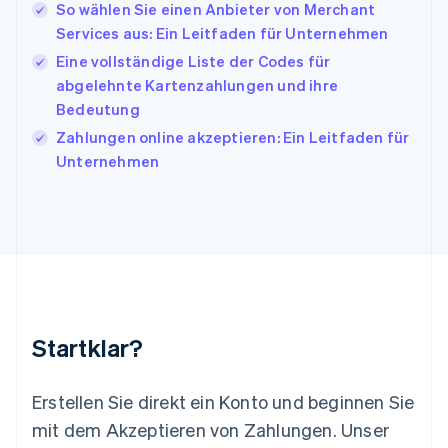
日本語
English
So wählen Sie einen Anbieter von Merchant
Kanada
Services aus: Ein Leitfaden für Unternehmen
English
Français
Eine vollständige Liste der Codes für
Kroatien
English
Italiano
abgelehnte Kartenzahlungen und ihre
Lettland
Bedeutung
English
Zahlungen online akzeptieren: Ein Leitfaden für
Liechtenstein
Unternehmen
Deutsch
English
Litauen
English
Luxemburg
Français
Deutsch
English
Malaysia
English
简体中文
Malta
English
Startklar?
Mexiko
Español
English
Neuseeland
Erstellen Sie direkt ein Konto und beginnen Sie
English
mit dem Akzeptieren von Zahlungen. Unser
Niederlande