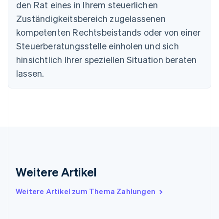
English
den Rat eines in Ihrem steuerlichen
Deutschland
Zuständigkeitsbereich zugelassenen
Deutsch
English
Estland
kompetenten Rechtsbeistands oder von einer
English
Steuerberatungsstelle einholen und sich
Festlandchina
hinsichtlich Ihrer speziellen Situation beraten
简体中文
English
Finnland
lassen.
English
Svenska
Frankreich
Français
English
Gibraltar
English
Griechenland
English
Indien
English
Weitere Artikel
Irland
English
Italien
Weitere Artikel zum Thema Zahlungen
Italiano
English
Japan