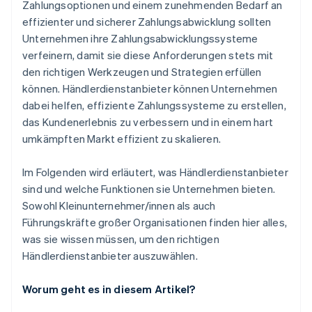
Zahlungsoptionen und einem zunehmenden Bedarf an
Prüfen der Integrationsfunktionen
effizienter und sicherer Zahlungsabwicklung sollten
Unternehmen ihre Zahlungsabwicklungssysteme
Analysieren der Reporting- und Analysefunktionen
verfeinern, damit sie diese Anforderungen stets mit
Testen der Anbieterplattform
den richtigen Werkzeugen und Strategien erfüllen
können. Händlerdienstanbieter können Unternehmen
Aushandeln von Vertragsbedingungen
dabei helfen, effiziente Zahlungssysteme zu erstellen,
Überwachen der Leistung
das Kundenerlebnis zu verbessern und in einem hart
umkämpften Markt effizient zu skalieren.
Im Folgenden wird erläutert, was Händlerdienstanbieter
sind und welche Funktionen sie Unternehmen bieten.
Sowohl Kleinunternehmer/innen als auch
Führungskräfte großer Organisationen finden hier alles,
was sie wissen müssen, um den richtigen
Händlerdienstanbieter auszuwählen.
Worum geht es in diesem Artikel?