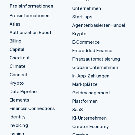
Preisinformationen
Unternehmen
Preisinformationen
Start-ups
Atlas
Agentenbasierter Handel
Authorization Boost
Krypto
Billing
E-Commerce
Capital
Embedded Finance
Checkout
Finanzautomatisierung
Climate
Globale Unternehmen
Connect
In-App-Zahlungen
Krypto
Marktplätze
Data Pipeline
Geldmanagement
Elements
Plattformen
Financial Connections
SaaS
Identity
KI-Unternehmen
Invoicing
Creator Economy
Issuing
Gaming