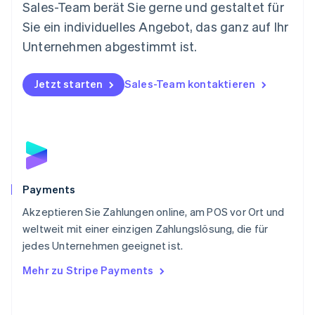
Nederlands
English
Sales-Team berät Sie gerne und gestaltet für
Norwegen
Sie ein individuelles Angebot, das ganz auf Ihr
English
Österreich
Unternehmen abgestimmt ist.
Deutsch
English
Polen
Jetzt starten
Sales-Team kontaktieren
English
Portugal
Português
English
Rumänien
English
Schweden
Svenska
English
Schweiz
Payments
Deutsch
Français
Italiano
English
Akzeptieren Sie Zahlungen online, am POS vor Ort und
Singapur
English
简体中文
weltweit mit einer einzigen Zahlungslösung, die für
Slowakei
jedes Unternehmen geeignet ist.
English
Mehr zu Stripe Payments
Slowenien
English
Italiano
Sonderverwaltungsregion Hongkong,