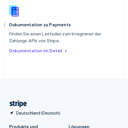
China
English
简体中文
Spanien
Español
English
Dokumentation zu Payments
Thailand
ไทย
English
Finden Sie einen Leitfaden zum Integrieren der
Tschechische Republik
Zahlungs-APIs von Stripe.
English
Ungarn
Dokumentation im Detail
English
Vereinigte Arabische Emirate
English
Vereinigte Staaten
English
Español
简体中文
Vereinigtes Königreich
English
Zypern
English
Deutschland (Deutsch)
Produkte und
Lösungen