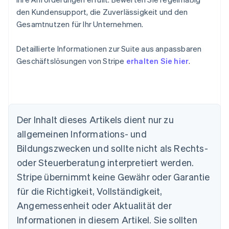
den Kundensupport, die Zuverlässigkeit und den
Gesamtnutzen für Ihr Unternehmen.
Detaillierte Informationen zur Suite aus anpassbaren
Geschäftslösungen von Stripe
erhalten Sie hier
.
Der Inhalt dieses Artikels dient nur zu
allgemeinen Informations- und
Australien
Bildungszwecken und sollte nicht als Rechts-
English
Belgien
oder Steuerberatung interpretiert werden.
Nederlands
Français
Deutsch
English
Stripe übernimmt keine Gewähr oder Garantie
Brasilien
für die Richtigkeit, Vollständigkeit,
Português
English
Bulgarien
Angemessenheit oder Aktualität der
English
Informationen in diesem Artikel. Sie sollten
Dänemark