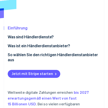
Betrugsprävention
Ecosystem
Atlas
Start-up-Gründung
Partner
Stripe App-Marktplatz
Climate
CO₂-Entnahme
Einführung
Identity
Was sind Händlerdienste?
Online-Identitätsprüfung
Was ist ein Händlerdienstanbieter?
So wählen Sie den richtigen Händlerdienstanbieter
aus
Stripe-Sessions 2026
Bewerten der geschäftlichen Anforderungen
Erfahren Sie, wie Stripe Lösungen für die W
Jetzt mit Stripe starten
Jetzt ansehen
Untersuchen von Anbietern
Vergleichen von Gebühren und Preisstrukturen
Weltweite digitale Zahlungen erreichen
bis 2027
Bewerten des Kundensupports
erwartungsgemäß einen Wert von fast
15 Billionen USD
. Bei so vielen verfügbaren
Prüfen von Sicherheit und Compliance