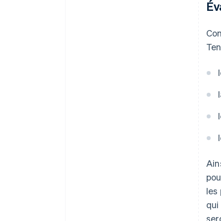
Év
Com
Ten
Ain
pou
les
qui
ser