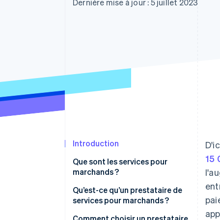
Authorization Boost
Dernière mise à jour : 5 juillet 2023
Acceptation optimisée
Link
Paiements accélérés
Financial Connections
Comptes financiers associés
Introduction
D'i
15 
Que sont les services pour
marchands ?
l'a
ent
Qu’est-ce qu’un prestataire de
pai
services pour marchands ?
app
Comment choisir un prestataire