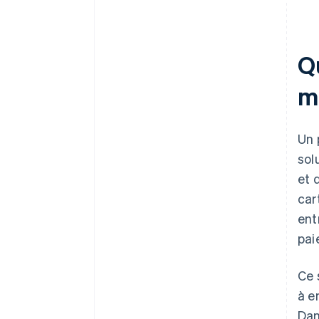
Q
m
Un 
sol
et 
car
ent
pai
Ce 
à e
Dan