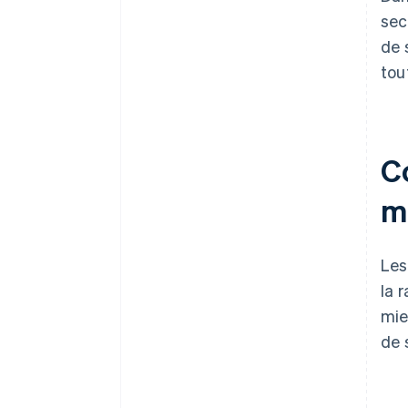
sec
de 
tou
C
m
Les
la 
mie
de 