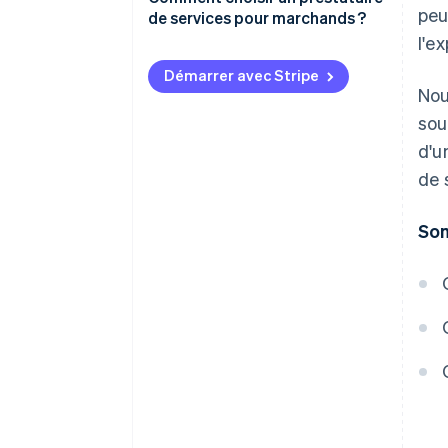
peu
de services pour marchands ?
l'e
Évaluez les besoins de votre
entreprise
Démarrer avec Stripe
Nou
Cherchez des prestataires
sou
Comparez les frais et les
d'u
structures tarifaires
de 
Jaugez le service client
So
Examinez la sécurité et la
conformité
Vérifiez les fonctionnalités
d’intégration
Étudiez les fonctionnalités de
reporting et d’analyse
Testez la plateforme du
prestataire