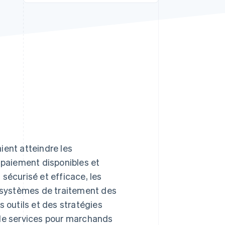
Stripe Sessions 2026
Découvrez comment
Stripe construit
l’infrastructure
économique de l’IA.
Regarder la vidéo
ient atteindre les
e paiement disponibles et
sécurisé et efficace, les
s systèmes de traitement des
s outils et des stratégies
 de services pour marchands