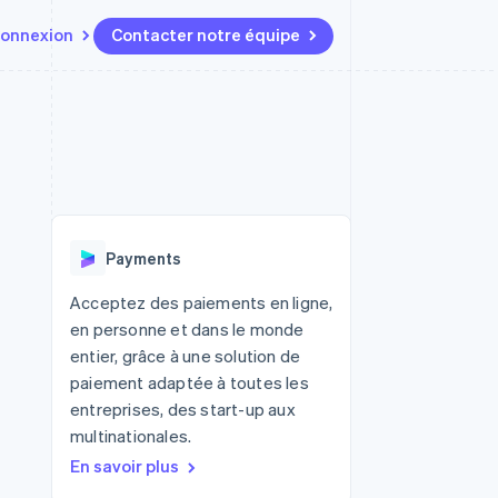
onnexion
Contacter notre équipe
Ressources
Écosystème
Contact
t marketplaces
Plus
Intégrations d'applications
Partenaires
Contacter notre équipe
Product roadmap
elle
Exemples de code
Stripe App Marketplace
Devenir partenaire
Découvrez les prochaines
r les
Blog des développeurs
évolutions
rs
État de l'API
 platforms
Radar
ciers intégrés
Payments
Prévention de la fraude
ratif
es et virtuelles
Atlas
Acceptez des paiements en ligne,
Constitution de start-up
en personne et dans le monde
Climate
entier, grâce à une solution de
Élimination du carbone
paiement adaptée à toutes les
Identity
entreprises, des start-up aux
Vérification de l'identité
multinationales.
En savoir plus