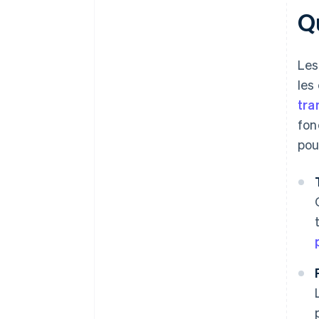
Q
Négociez les conditions du
contrat
Mesurez les performances
Le
les
tra
fon
pou