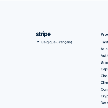
English
Croatie
English
Italiano
Danemark
English
Émirats arabes unis
English
Prod
Belgique (Français)
Tari
Atla
Auth
Billi
Capi
Che
Cli
Con
Cry
Data