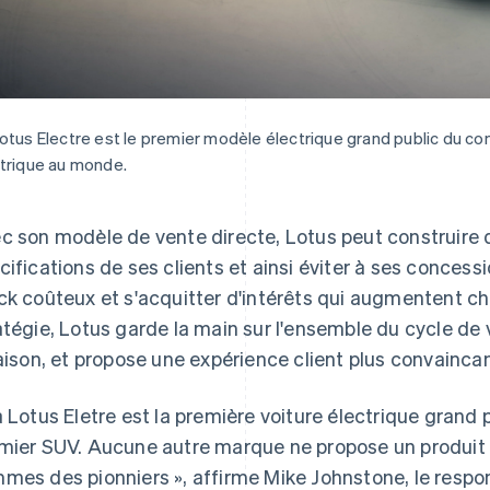
otus Electre est le premier modèle électrique grand public du co
trique au monde.
c son modèle de vente directe, Lotus peut construire d
cifications de ses clients et ainsi éviter à ses concess
ck coûteux et s'acquitter d'intérêts qui augmentent c
atégie, Lotus garde la main sur l'ensemble du cycle de
raison, et propose une expérience client plus convainca
a Lotus Eletre est la première voiture électrique grand 
mier SUV. Aucune autre marque ne propose un produit c
mes des pionniers », affirme Mike Johnstone, le resp