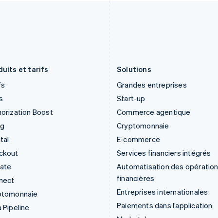
English
English
Irlande
Pays-Bas
English
Nederlands
English
Italie
Pologne
Italiano
English
English
Japon
Portugal
日本語
English
Português
English
uits et tarifs
Solutions
fs
Grandes entreprises
s
Start-up
orization Boost
Commerce agentique
ng
Cryptomonnaie
tal
E-commerce
ckout
Services financiers intégrés
mate
Automatisation des opératio
financières
nect
Entreprises internationales
ptomonnaie
Paiements dans l’application
 Pipeline