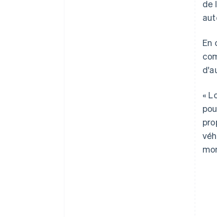
de 
aut
En 
Allemagne
com
Deutsch
English
d'a
Australie
English
Autriche
« L
Deutsch
English
pou
Belgique
pro
Nederlands
Français
Deutsch
English
Brésil
véh
Português
English
mon
Bulgarie
English
Canada
English
Français
Chine continentale
简体中文
English
Chypre