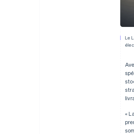
Le L
élec
Ave
spé
sto
str
liv
« L
pre
som