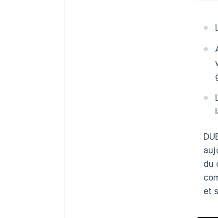
DUB
auj
du 
com
et 