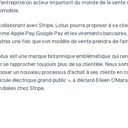
l'entreprise un acteur important du monde de la vente 
omobile.
collaborant avec Stripe, Lotus pourra proposer à sa c
me Apple Pay, Google Pay et les virements bancaires, 
Espagne
Lettonie
Español
English
English
utres une fois que son modèle de vente prendra de l'am
Estonie
Liechtenstein
English
Deutsch
English
otus est une marque britannique emblématique qui re
États-Unis
Lituanie
English
Español
简体中文
English
r se rapprocher toujours plus de sa clientèle. Nous som
Finlande
Luxembourg
poser un nouveau processus d'achat à ses clients en
English
Svenska
Français
Deutsch
English
France
Malaisie
icule électrique grand public », a déclaré Eileen O’Mar
Français
English
English
简体中文
diales chez Stripe.
Gibraltar
Malte
English
English
Grèce
Mexique
English
Español
English
Hongrie
Norvège
English
English
Inde
Nouvelle-Zélande