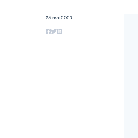
Authorization Boost
Acceptation optimisée
Link
Paiements accélérés
25 mai 2023
Financial Connections
Comptes financiers associés