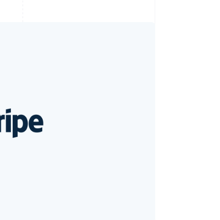
Stripe Sessions 2026
Découvrez comment
Stripe construit
l’infrastructure
économique de l’IA.
Regarder la vidéo