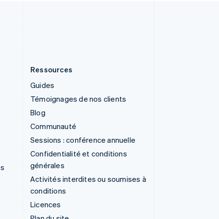
Deutsch
Français
Italiano
English
Thaïlande
ไทย
English
Ressources
Guides
Témoignages de nos clients
Blog
Communauté
Sessions : conférence annuelle
Confidentialité et conditions
générales
ns
Activités interdites ou soumises à
conditions
Licences
Plan du site