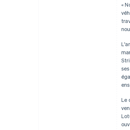
« N
véh
tra
nou
L'a
mar
Str
ses
éga
ens
Le 
ven
Lot
ouv