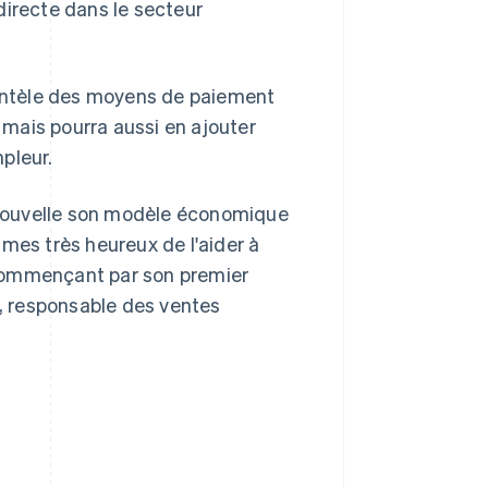
directe dans le secteur
lientèle des moyens de paiement
mais pourra aussi en ajouter
R.A.S. de Hong Kong, Chine
English
简体中文
pleur.
République tchèque
English
nouvelle son modèle économique
Roumanie
English
mes très heureux de l'aider à
Royaume-Uni
 commençant par son premier
English
Singapour
a, responsable des ventes
English
简体中文
Slovaquie
English
Slovénie
English
Italiano
Suède
Svenska
English
Suisse