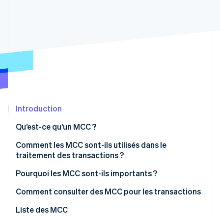
Découvrez les prochaines évolutions
Commerce en ligne
Radar
Prévention de la fraude
Écosystème
Atlas
Constitution de start-up
Partenaires
Climate
Stripe App Marketplace
Élimination du carbone
Identity
Vérification de l'identité
Introduction
Qu’est-ce qu’un MCC ?
Comment les MCC sont-ils utilisés dans le
traitement des transactions ?
Stripe Sessions 2026
Découvrez comment Stripe construit l’infrastructure écono
Pourquoi les MCC sont-ils importants ?
Regarder la vidéo
Comment consulter des MCC pour les transactions
Liste des MCC