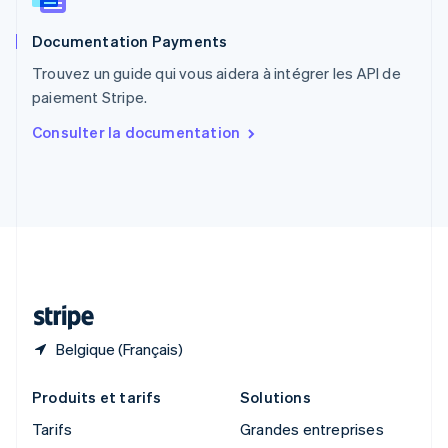
Roumanie
English
Documentation Payments
Royaume-Uni
English
Trouvez un guide qui vous aidera à intégrer les API de
Singapour
paiement Stripe.
English
简体中文
Slovaquie
Consulter la documentation
English
Slovénie
English
Italiano
Suède
Svenska
English
Suisse
Deutsch
Français
Italiano
English
Thaïlande
ไทย
English
Belgique (Français)
Produits et tarifs
Solutions
Tarifs
Grandes entreprises