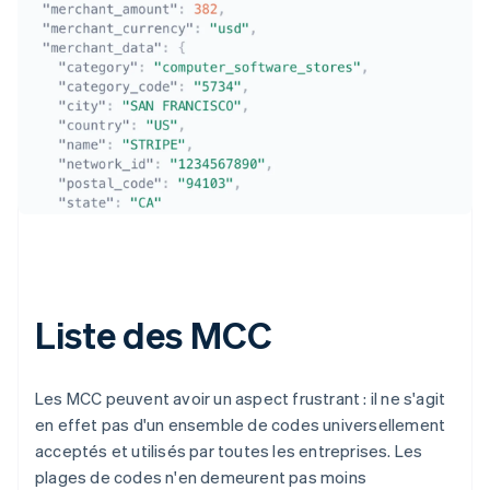
Allemagne
Deutsch
English
Australie
Liste des MCC
English
Autriche
Deutsch
English
Les MCC peuvent avoir un aspect frustrant : il ne s'agit
Belgique
en effet pas d'un ensemble de codes universellement
Nederlands
Français
Deutsch
English
Brésil
acceptés et utilisés par toutes les entreprises. Les
Português
English
plages de codes n'en demeurent pas moins