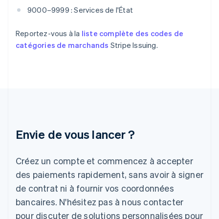
France
9000–9999 : Services de l'État
Français
English
Gibraltar
English
Reportez-vous à la
liste complète des codes de
Grèce
catégories de marchands
Stripe Issuing.
English
Hongrie
English
Inde
English
Irlande
English
Italie
Italiano
English
Envie de vous lancer ?
Japon
日本語
English
Créez un compte et commencez à accepter
Lettonie
English
des paiements rapidement, sans avoir à signer
Liechtenstein
de contrat ni à fournir vos coordonnées
Deutsch
English
Lituanie
bancaires. N'hésitez pas à nous contacter
English
pour discuter de solutions personnalisées pour