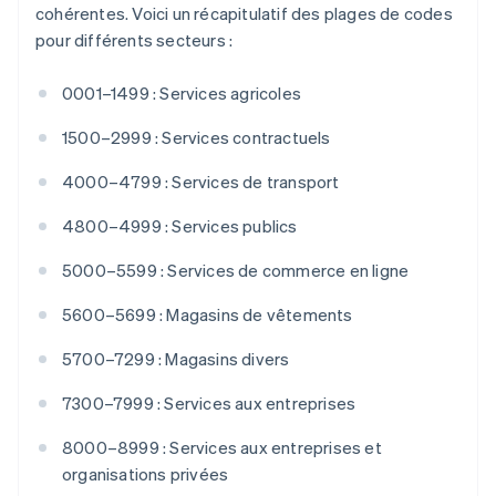
Bulgarie
cohérentes. Voici un récapitulatif des plages de codes
English
pour différents secteurs :
Canada
English
Français
Chine continentale
0001–1499 : Services agricoles
简体中文
English
Chypre
1500–2999 : Services contractuels
English
Croatie
4000–4799 : Services de transport
English
Italiano
Danemark
4800–4999 : Services publics
English
Émirats arabes unis
5000–5599 : Services de commerce en ligne
English
5600–5699 : Magasins de vêtements
Espagne
Español
English
5700–7299 : Magasins divers
Estonie
English
7300–7999 : Services aux entreprises
États-Unis
English
Español
简体中文
8000–8999 : Services aux entreprises et
Finlande
organisations privées
English
Svenska