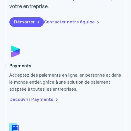
Luxembourg
votre entreprise.
Français
Deutsch
English
Malaisie
English
简体中文
Démarrer
Contacter notre équipe
Malte
English
Mexique
Español
English
Norvège
English
Nouvelle-Zélande
English
Payments
Pays-Bas
Acceptez des paiements en ligne, en personne et dans
Nederlands
English
le monde entier, grâce à une solution de paiement
Pologne
English
adaptée à toutes les entreprises.
Portugal
Découvrir Payments
Português
English
R.A.S. de Hong Kong, Chine
English
简体中文
République tchèque
English