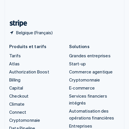
Suisse
Deutsch
Français
Italiano
English
Thaïlande
ไทย
English
Belgique (Français)
Produits et tarifs
Solutions
Tarifs
Grandes entreprises
Atlas
Start-up
Authorization Boost
Commerce agentique
Billing
Cryptomonnaie
Capital
E-commerce
Checkout
Services financiers
intégrés
Climate
Automatisation des
Connect
opérations financières
Cryptomonnaie
Entreprises
Data Pipeline