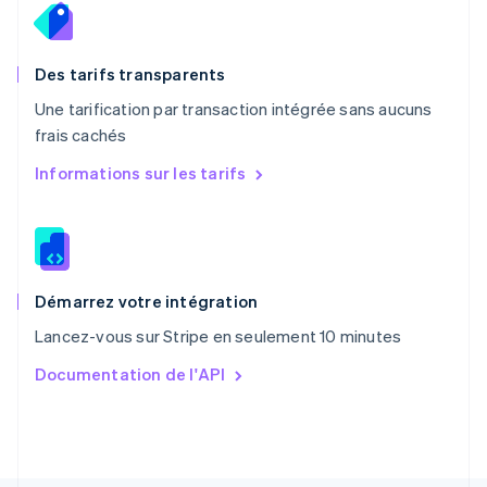
Pays-Bas
Nederlands
English
Pologne
English
Des tarifs transparents
Portugal
Une tarification par transaction intégrée sans aucuns
Português
English
frais cachés
R.A.S. de Hong Kong, Chine
English
简体中文
Informations sur les tarifs
République tchèque
English
Roumanie
English
Royaume-Uni
English
Démarrez votre intégration
Singapour
Lancez-vous sur Stripe en seulement 10 minutes
English
简体中文
Slovaquie
Documentation de l'API
English
Slovénie
English
Italiano
Suède
Svenska
English