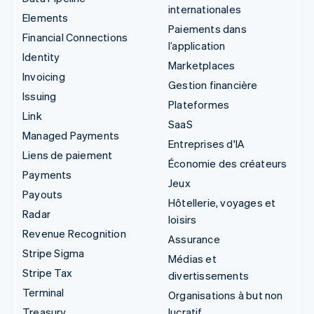
internationales
Elements
Paiements dans
Financial Connections
l’application
Identity
Marketplaces
Invoicing
Gestion financière
Issuing
Plateformes
Link
SaaS
Managed Payments
Entreprises d'IA
Liens de paiement
Économie des créateurs
Payments
Jeux
Payouts
Hôtellerie, voyages et
Radar
loisirs
Revenue Recognition
Assurance
Stripe Sigma
Médias et
Stripe Tax
divertissements
Terminal
Organisations à but non
Treasury
lucratif