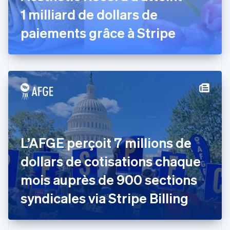
Émirats arabes unis
1 milliard de dollars de
English
Espagne
paiements grâce à Stripe
Español
English
Estonie
English
États-Unis
English
Español
简体中文
Finlande
English
Svenska
France
Français
English
Gibraltar
L’AFGE perçoit 7 millions de
English
Grèce
dollars de cotisations chaque
English
Hongrie
mois auprès de 900 sections
English
Inde
syndicales via Stripe Billing
English
Irlande
English