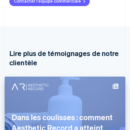
Contacter l'équipe commerciale
Allemagne
Deutsch
English
Australie
English
Autriche
Deutsch
English
Belgique
Nederlands
Français
Deutsch
English
Brésil
Lire plus de témoignages de notre
Português
English
clientèle
Bulgarie
English
Canada
English
Français
Chine continentale
简体中文
English
Chypre
English
Croatie
English
Italiano
Dans les coulisses : comment
Danemark
Aesthetic Record a atteint
English