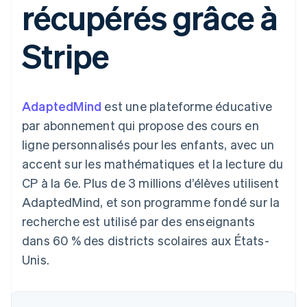
récupérés grâce à
UI flexibles
Recognition
l’application
Gérer des
Moyens de
Comptabilité
Entreprise
Marketplaces
abonnements
paiement
automatisée
Gestion financière
Proposer une
Stripe
Accès à plus
Stripe Sigma
Roadmap produit
Plateformes
facturation à l'usage
de 125
Rapports
Sessions : conférence
SaaS
Émettre des cartes
Terminal
personnalisés
annuelle
bancaires adossées à
Paiements en
Data Pipeline
Carrières
des stablecoins
personne
Synchronisation
Communiqués de
Fournir et gérer des
AdaptedMind
est une plateforme éducative
Authorization
des données
presse
services avec des
Par secteur
Boost
Stripe Press
agents
par abonnement qui propose des cours en
Acceptation
ligne personnalisés pour les enfants, avec un
optimisée
Entreprises d'IA
Link
Économie des
accent sur les mathématiques et la lecture du
Paiements
créateurs
Contact
Ressources
Jeux
CP à la 6e. Plus de 3 millions d’élèves utilisent
accélérés
Hôtellerie, voyages et
Financial
Contacter notre équipe
AdaptedMind, et son programme fondé sur la
loisirs
Intégrations
Connections
Assurance
d'applications
Comptes
recherche est utilisé par des enseignants
Devenir partenaire
Médias et
Exemples de code
financiers
dans 60 % des districts scolaires aux États-
divertissements
Blog des développeurs
associés
Organisations à but
Unis.
non lucratif
État de l'API
Services aux
Plus
entreprises
Product roadmap
Secteur public