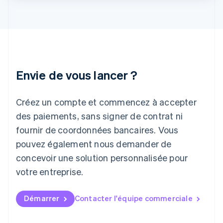
Italie
Italiano
English
Japon
日本語
English
Lettonie
English
Liechtenstein
Envie de vous lancer ?
Deutsch
English
Lituanie
English
Créez un compte et commencez à accepter
Luxembourg
des paiements, sans signer de contrat ni
Français
Deutsch
English
Malaisie
fournir de coordonnées bancaires. Vous
English
简体中文
pouvez également nous demander de
Malte
concevoir une solution personnalisée pour
English
Mexique
votre entreprise.
Español
English
Norvège
English
Démarrer
Contacter l'équipe commerciale
Nouvelle-Zélande
English