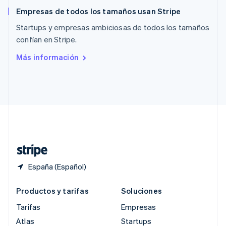
English
简体中文
Empresas de todos los tamaños usan Stripe
Reino Unido
English
Startups y empresas ambiciosas de todos los tamaños
República Checa
confían en Stripe.
English
Rumanía
Más información
English
Singapur
English
简体中文
Suecia
Svenska
English
Suiza
Deutsch
Français
Italiano
English
Tailandia
ไทย
English
España (Español)
Productos y tarifas
Soluciones
Tarifas
Empresas
Atlas
Startups