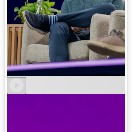
Sector público
Radar
Comercio minorista
Prevención de fraude
Atlas
Constitución de una startup
Ecosystem
Climate
Eliminación de dióxido de carbono
Socios
Stripe App Marketplace
Identity
Verificación de identidad en línea
Stripe Sessions 2026
Descubre cómo Stripe está construyendo la infraestructu
para la IA.
Ver ahora