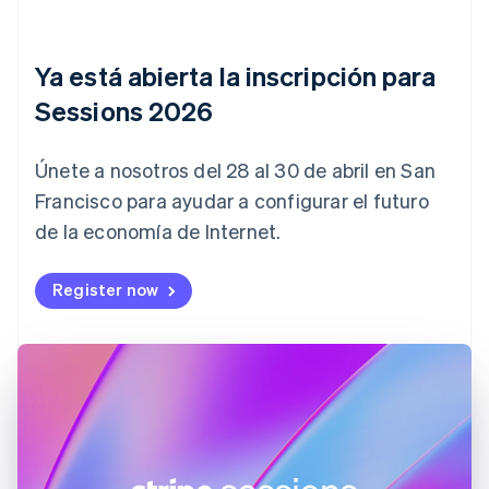
English
Canadá
English
Français
China continental
Ya está abierta la inscripción para
简体中文
English
Sessions 2026
Chipre
English
Croacia
Únete a nosotros del 28 al 30 de abril en San
English
Italiano
Dinamarca
Francisco para ayudar a configurar el futuro
English
de la economía de Internet.
Emiratos Árabes Unidos
English
Register now
Eslovaquia
English
Eslovenia
English
Italiano
España
Español
English
Estados Unidos
English
Español
简体中文
Estonia