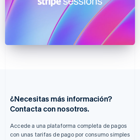
English
Finlandia
English
Svenska
Francia
Français
English
Gibraltar
English
Grecia
English
Hungría
English
India
English
Irlanda
English
¿Necesitas más información?
Italia
Italiano
English
Contacta con nosotros.
Japón
日本語
English
Letonia
Accede a una plataforma completa de pagos
English
con unas tarifas de pago por consumo simples
Liechtenstein