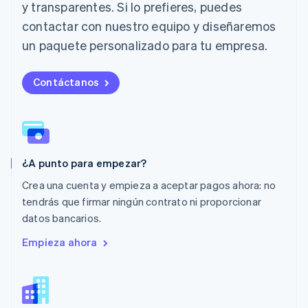
Deutsch
English
y transparentes. Si lo prefieres, puedes
Lituania
contactar con nuestro equipo y diseñaremos
English
Luxemburgo
un paquete personalizado para tu empresa.
Français
Deutsch
English
Malasia
Contáctanos
English
简体中文
Malta
English
México
Español
English
Noruega
¿A punto para empezar?
English
Nueva Zelanda
Crea una cuenta y empieza a aceptar pagos ahora: no
English
tendrás que firmar ningún contrato ni proporcionar
Países Bajos
datos bancarios.
Nederlands
English
Polonia
Empieza ahora
English
Portugal
Português
English
RAE de Hong Kong, China