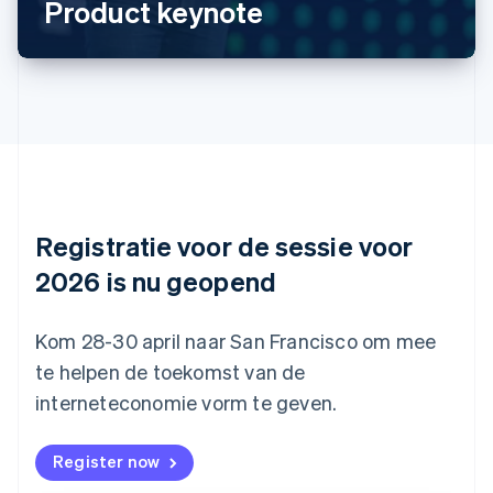
Product keynote
Português
English
Bulgarije
English
Canada
English
Français
Cyprus
English
Denemarken
English
Duitsland
Deutsch
English
Registratie voor de sessie voor
Estland
English
2026 is nu geopend
Finland
English
Svenska
Frankrijk
Kom 28-30 april naar San Francisco om mee
Français
English
te helpen de toekomst van de
Gibraltar
interneteconomie vorm te geven.
English
Griekenland
English
Register now
Hongarije