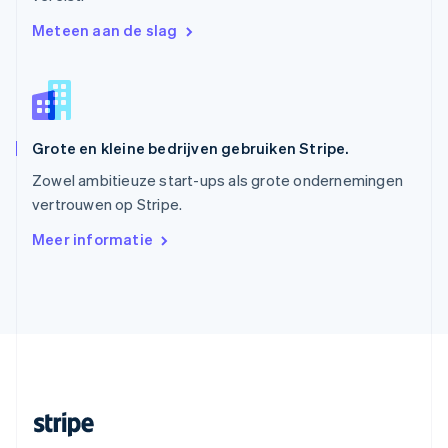
Slowakije
Meteen aan de slag
English
Spanje
Español
English
Thailand
ไทย
English
Grote en kleine bedrijven gebruiken Stripe.
Tsjechië
English
Zowel ambitieuze start-ups als grote ondernemingen
Vasteland van China
vertrouwen op Stripe.
简体中文
English
Verenigd Koninkrijk
Meer informatie
English
Verenigde Arabische Emiraten
English
Verenigde Staten
English
Español
简体中文
Zweden
Svenska
English
Zwitserland
Deutsch
Français
Italiano
English