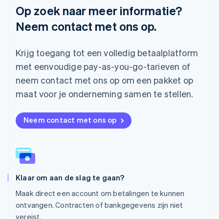
English
简体中文
Op zoek naar meer informatie?
Malta
Neem contact met ons op.
English
Mexico
Español
English
Krijg toegang tot een volledig betaalplatform
Nederland
Nederlands
English
met eenvoudige pay-as-you-go-tarieven of
Nieuw-Zeeland
neem contact met ons op om een pakket op
English
Noorwegen
maat voor je onderneming samen te stellen.
English
Oostenrijk
Neem contact met ons op
Deutsch
English
Polen
English
Portugal
Português
English
Roemenië
Klaar om aan de slag te gaan?
English
Singapore
Maak direct een account om betalingen te kunnen
English
简体中文
ontvangen. Contracten of bankgegevens zijn niet
Slovenië
vereist.
English
Italiano