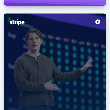
Australië
English
België
Nederlands
Français
Deutsch
English
Brazilië