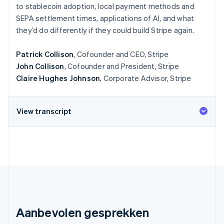
to stablecoin adoption, local payment methods and
Oprichting van een start-up
SEPA settlement times, applications of AI, and what
Climate
Ecosysteem
they’d do differently if they could build Stripe again.
CO₂-verwijdering
Partners
Identity
Patrick Collison
, Cofounder and CEO, Stripe
Stripe App Marketplace
Online identiteitsverificatie
John Collison
, Cofounder and President, Stripe
Claire Hughes Johnson
, Corporate Advisor, Stripe
View transcript
Stripe Sessions 2026
Ontdek hoe Stripe de economische infrastructuu
Nu bekijken
Aanbevolen gesprekken