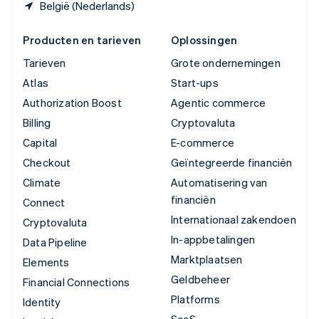
België (Nederlands)
Producten en tarieven
Oplossingen
Tarieven
Grote ondernemingen
Atlas
Start-ups
Authorization Boost
Agentic commerce
Billing
Cryptovaluta
Capital
E-commerce
Checkout
Geïntegreerde financiën
Climate
Automatisering van
financiën
Connect
Internationaal zakendoen
Cryptovaluta
In-appbetalingen
Data Pipeline
Marktplaatsen
Elements
Geldbeheer
Financial Connections
Platforms
Identity
SaaS