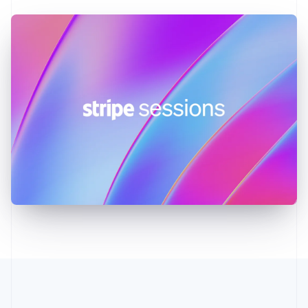
English
Hongkong SAR, China
English
简体中文
Ierland
English
India
English
Italië
Italiano
English
Japan
日本語
English
Kroatië
English
Italiano
Letland
English
Liechtenstein
Deutsch
English
Litouwen
English
Luxemburg
Français
Deutsch
English
Maleisië