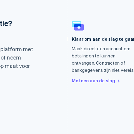
tie?
Griekenland
Maleisië
Klaar om aan de slag te gaa
English
English
简体中文
Hongarije
Malta
alplatform met
Maak direct een account om
English
English
betalingen te kunnen
 of neem
Hongkong SAR, China
Mexico
ontvangen. Contracten of
English
简体中文
Español
English
op maat voor
Ierland
Nederland
bankgegevens zijn niet vereis
English
Nederlands
English
Meteen aan de slag
India
Nieuw-Zeeland
English
English
Italië
Noorwegen
Italiano
English
English
Japan
Oostenrijk
日本語
English
Deutsch
English
Kroatië
Polen
English
Italiano
English
Letland
Portugal