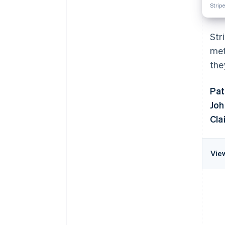
Strip
Str
met
the
Pat
Joh
Cla
Vie