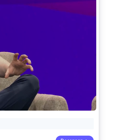
Stripe Sessions 2026
Ontdek hoe Stripe de
economische
infrastructuur voor AI
bouwt.
Nu bekijken