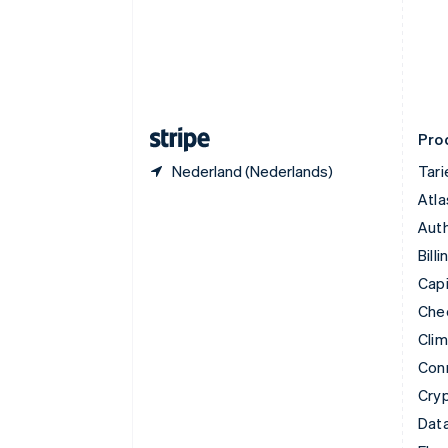
English
Finland
English
Svenska
Frankrijk
Français
English
Gibraltar
English
Pro
Nederland (Nederlands)
Tar
Atla
Auth
Billi
Capi
Che
Cli
Con
Cry
Data