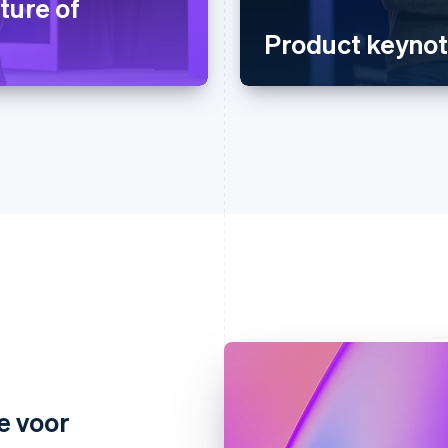
ture of
Product keyno
e voor