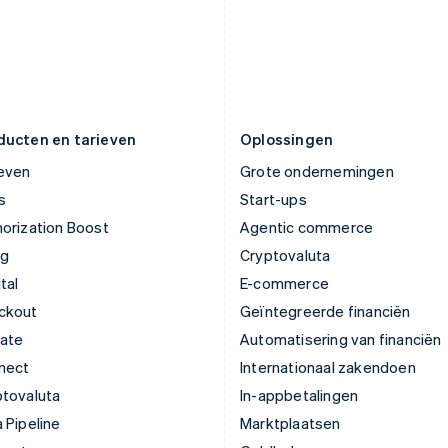
English
Português
English
Liechtenstein
Roemenië
Deutsch
English
English
Litouwen
Singapore
English
English
简体中文
Luxemburg
Slovenië
Français
Deutsch
English
English
Italiano
ducten en tarieven
Oplossingen
ieven
Grote ondernemingen
s
Start-ups
orization Boost
Agentic commerce
ng
Cryptovaluta
tal
E-commerce
ckout
Geïntegreerde financiën
mate
Automatisering van financiën
nect
Internationaal zakendoen
ptovaluta
In-appbetalingen
 Pipeline
Marktplaatsen