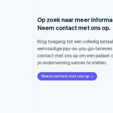
Op zoek naar meer informa
Neem contact met ons op.
Australië
English
België
Krijg toegang tot een volledig beta
Nederlands
Français
Deutsch
English
eenvoudige pay-as-you-go-tarieven
Brazilië
Português
English
contact met ons op om een pakket 
Bulgarije
je onderneming samen te stellen.
English
Canada
English
Français
Neem contact met ons op
Cyprus
English
Denemarken
English
Duitsland
Deutsch
English
Estland