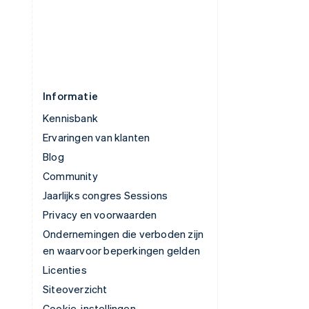
Svenska
English
Zwitserland
Deutsch
Français
Italiano
English
Informatie
Kennisbank
Ervaringen van klanten
Blog
Community
Jaarlijks congres Sessions
Privacy en voorwaarden
Ondernemingen die verboden zijn
en waarvoor beperkingen gelden
Licenties
Siteoverzicht
Cookie-instellingen