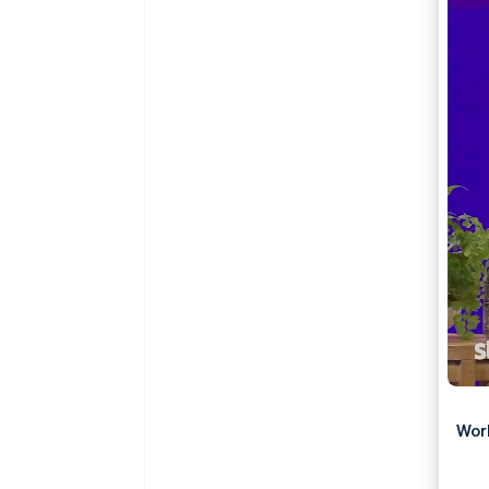
Link
Versneld afrekenen
Financial Connections
Data gekoppelde rekeningen
Wor