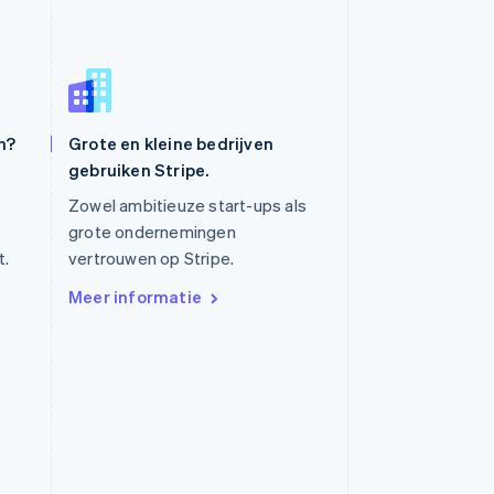
Slowakije
n?
Grote en kleine bedrijven
English
Spanje
gebruiken Stripe.
Español
English
Zowel ambitieuze start-ups als
Thailand
grote ondernemingen
ไทย
English
Tsjechië
t.
vertrouwen op Stripe.
English
Meer informatie
Vasteland van China
简体中文
English
Verenigd Koninkrijk
English
Verenigde Arabische Emiraten
English
Verenigde Staten
English
Español
简体中文
Zweden