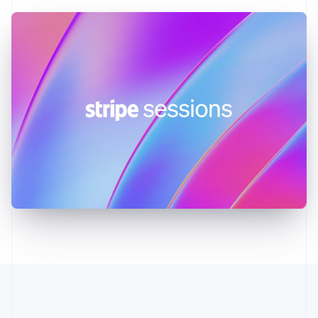
English
Italiano
拉脱维亚
English
立陶宛
English
列支敦士登
Deutsch
English
卢森堡
Français
Deutsch
English
罗马尼亚
English
马尔他
English
马来西亚
English
简体中文
美国
English
Español
简体中文
墨西哥
Español
English
挪威
English
葡萄牙