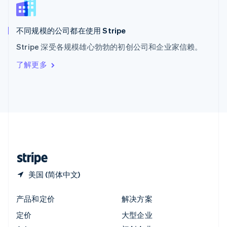
English
匈牙利
English
不同规模的公司都在使用 Stripe
意大利
Stripe 深受各规模雄心勃勃的初创公司和企业家信赖。
Italiano
English
印度
了解更多
English
英国
English
直布罗陀
English
中国内地
简体中文
English
中国香港特别行政区
English
简体中文
美国 (简体中文)
产品和定价
解决方案
定价
大型企业