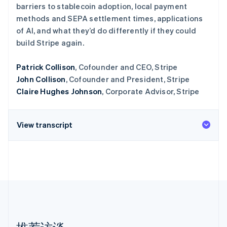
barriers to stablecoin adoption, local payment
初创企业注册
methods and SEPA settlement times, applications
Climate
of AI, and what they’d do differently if they could
碳移除
build Stripe again.
Identity
在线身份验证
Patrick Collison
, Cofounder and CEO, Stripe
John Collison
, Cofounder and President, Stripe
Claire Hughes Johnson
, Corporate Advisor, Stripe
Stripe Sessions 2026
View transcript
了解 Stripe 如何为 AI 构建经济基础设施。
立即观看