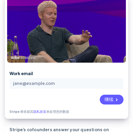
接入 125+ 种支
加密货币
Stripe Sigma
产品路线图
SaaS
付方式
自定义报告
购买
Sessions 年度大会
Terminal
Data Pipeline
招聘
线下支付
数据同步
资讯中心
Authorization
资源
Stripe Press
Boost
按行业
支付成功率优
应用集成
化
AI 企业
代码示例
Link
创作者经济
开发者博客
联系
加速结账
游戏
API 状态
Financial
酒店、旅游与休闲
联系销售
Connections
保险
成为合作伙伴
关联金融账户
媒体与娱乐
数据
非营利组织
Work email
专业服务
公共部门
零售
更多
继续
Product roadmap
了解未来规划
生态系统
Stripe 将依据其
隐私政策
来处理您的数据
Radar
合作伙伴
欺诈防范
Stripe App Marketplace
Stripe’s cofounders answer your questions on
Atlas