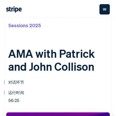
Sessions 2025
按企业阶段
文档
学习
支付
营收
资金管理
平台
易市
大型企业
Stripe 文档
博客
Payments
Billing
Treasury
初创企业
API 参考文档
客户案例
在线支付
经常性收入
Con
库与 SDK
指南
AMA with Patrick
企业财务
Managed
Metronome
Stripe Apps
Payments
按用量计费
Global
平台
备案商家解决
Payouts
Subscriptions
Capi
and John Collison
按应用场景
方案
平
支持
向第三方
订阅管理
Payment links
客户
指南
智能体商务
打款
Invoicing
Trea
加密货币
获取支持
无代码支付
一次性或定期
Capital
平
对话环节
电子商务
接受线上付款
托管支持方案
企业融资
Checkout
账单
嵌入
嵌入式金融
实施预置结账流程
专业服务
预构建支付界
Crypto
Tax
融服
财务自动化
构建平台或交易市场
运行时间
钱包、稳
面
销售税和增值
Iss
全球化企业
管理订阅
定币发行
Elements
税自动化
实体
56:25
应用内支付
提供按用量计费
灵活的 UI 组件
和发卡基
Crypto
Revenue
虚拟
交易市场
发行稳定币支持的支付卡
Onramp
Payment
Recognition
础设施
公司
资金管理
通过智能体配置和管理服
可嵌入的
methods
会计自动化
平台
务