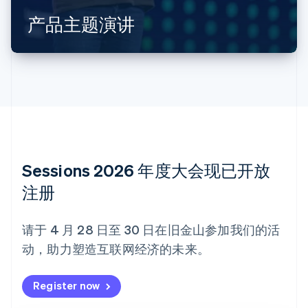
Português
English
产品主题演讲
保加利亚
English
比利时
Nederlands
Français
Deutsch
English
波兰
English
丹麦
English
德国
Deutsch
English
法国
Sessions 2026 年度大会现已开放
Français
English
注册
芬兰
English
Svenska
荷兰
请于 4 月 28 日至 30 日在旧金山参加我们的活
Nederlands
English
动，助力塑造互联网经济的未来。
加拿大
English
Français
捷克
Register now
English
克罗地亚