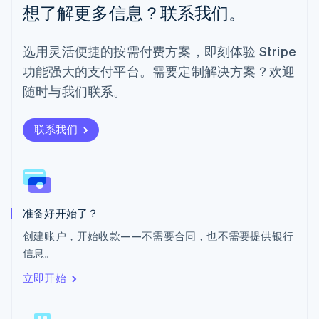
想了解更多信息？联系我们。
Português
English
日本
日本語
English
选用灵活便捷的按需付费方案，即刻体验 Stripe
瑞典
功能强大的支付平台。需要定制解决方案？欢迎
Svenska
English
瑞士
随时与我们联系。
Deutsch
Français
Italiano
English
塞浦路斯
English
联系我们
斯洛伐克
English
斯洛文尼亚
English
Italiano
泰国
ไทย
English
准备好开始了？
希腊
创建账户，开始收款——不需要合同，也不需要提供银行
English
信息。
西班牙
Español
English
立即开始
新加坡
English
简体中文
新西兰