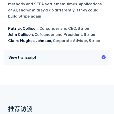
methods and SEPA settlement times, applications
了解 Stripe 如何为 AI 构建经济基础设施。
立即观看
of AI, and what they’d do differently if they could
build Stripe again.
Patrick Collison
, Cofounder and CEO, Stripe
John Collison
, Cofounder and President, Stripe
Claire Hughes Johnson
, Corporate Advisor, Stripe
View transcript
推荐访谈