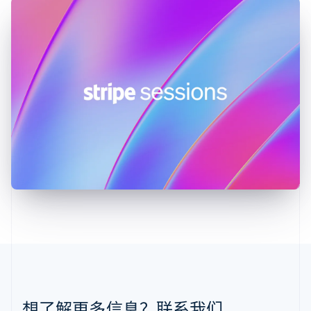
拉脱维亚
English
立陶宛
English
列支敦士登
Deutsch
English
卢森堡
Français
Deutsch
English
罗马尼亚
English
马尔他
English
马来西亚
English
简体中文
美国
English
Español
简体中文
墨西哥
Español
English
挪威
English
葡萄牙
想了解更多信息？联系我们。
Português
English