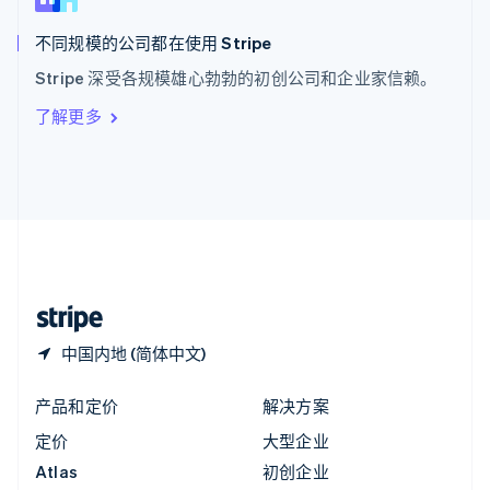
匈牙利
English
不同规模的公司都在使用 Stripe
意大利
Stripe 深受各规模雄心勃勃的初创公司和企业家信赖。
Italiano
English
印度
了解更多
English
英国
English
直布罗陀
English
中国内地
简体中文
English
中国香港特别行政区
English
简体中文
中国内地 (简体中文)
产品和定价
解决方案
定价
大型企业
Atlas
初创企业