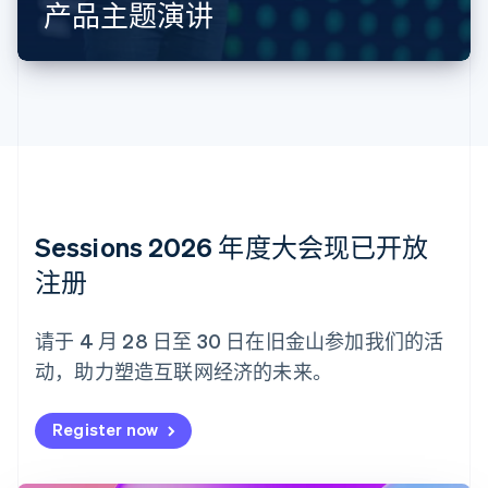
产品主题演讲
保加利亚
English
比利时
Nederlands
Français
Deutsch
English
波兰
English
丹麦
English
德国
Deutsch
English
法国
Sessions 2026 年度大会现已开放
Français
English
注册
芬兰
English
Svenska
荷兰
请于 4 月 28 日至 30 日在旧金山参加我们的活
Nederlands
English
动，助力塑造互联网经济的未来。
加拿大
English
Français
捷克
Register now
English
克罗地亚
English
Italiano