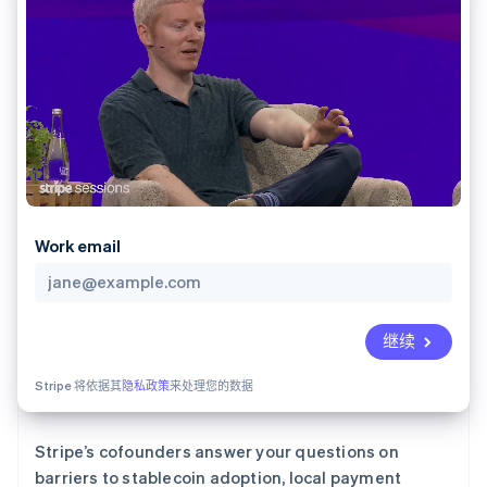
支付成功率优
Stripe Sigma
产品路线图
SaaS
化
自定义报告
Sessions 年度大会
Link
Data Pipeline
招聘
加速结账
数据同步
资讯中心
资源
Stripe Press
按行业
应用集成
AI 企业
代码示例
更多
创作者经济
开发者博客
联系
Product roadmap
游戏
API 状态
了解未来规划
酒店、旅游与休闲
联系销售
保险
Radar
成为合作伙伴
Work email
媒体与娱乐
欺诈防范
非营利组织
Atlas
专业服务
初创企业注册
公共部门
零售
Climate
继续
碳移除
Stripe 将依据其
隐私政策
来处理您的数据
生态系统
合作伙伴
Stripe’s cofounders answer your questions on
Stripe App Marketplace
barriers to stablecoin adoption, local payment
Stripe Sessions 2026