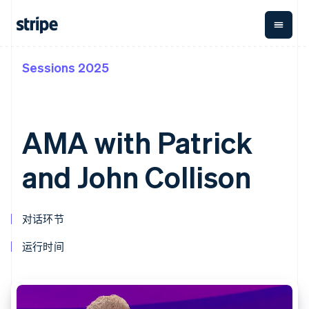
Sessions 2025
按企业阶段
文档
学习
支付
营收
资金管
平台
理
易市
大型企业
Stripe 文档
博客
Payments
Billing
初创企业
API 参考文档
客户案例
在线支付
经常性收入
Global
Conn
库与 SDK
指南
AMA with Patrick
Payment links
Metronome
Payouts
Stripe Apps
按用量计费
平台
无代码支付
Subscriptions
向第三
and John Collison
按应用场景
Checkout
方打款
支持
预构建支付界
订阅管理
指南
智能体商务
面
Invoicing
加密货币
获取支持
一次性或定期
Elements
对话环节
电子商务
接受线上付款
托管支持方案
灵活的 UI 组件
账单
嵌入式金融
实施预置结账流程
专业服务
Payment
Tax
财务自动化
构建平台或交易市场
运行时间
methods
销售税和增值
全球化企业
管理订阅
接入 125+ 种支
税自动化
应用内支付
提供按用量计费
付方式
Revenue
交易市场
发行稳定币支持的支付卡
Authorization
Recognition
公司
资金管理
通过智能体配置和管理服
Boost
会计自动化
平台
务