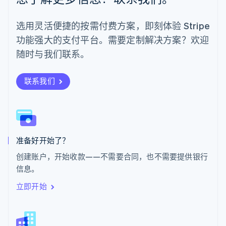
日本
日本語
English
选用灵活便捷的按需付费方案，即刻体验 Stripe
瑞典
功能强大的支付平台。需要定制解决方案？欢迎
Svenska
English
瑞士
随时与我们联系。
Deutsch
Français
Italiano
English
塞浦路斯
English
联系我们
斯洛伐克
English
斯洛文尼亚
English
Italiano
泰国
ไทย
English
准备好开始了？
希腊
创建账户，开始收款——不需要合同，也不需要提供银行
English
信息。
西班牙
Español
English
立即开始
新加坡
English
简体中文
新西兰
English