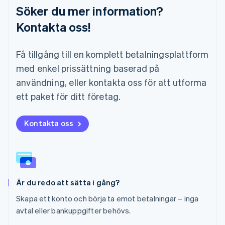
Malta
Söker du mer information?
English
Mexiko
Kontakta oss!
Español
English
Nederländerna
Få tillgång till en komplett betalningsplattform
Nederlands
English
Norge
med enkel prissättning baserad på
English
användning, eller kontakta oss för att utforma
Nya Zeeland
English
ett paket för ditt företag.
Polen
English
Portugal
Kontakta oss
Português
English
Rumänien
English
Schweiz
Deutsch
Français
Italiano
English
Är du redo att sätta i gång?
Singapore
English
简体中文
Skapa ett konto och börja ta emot betalningar – inga
Slovakien
avtal eller bankuppgifter behövs.
English