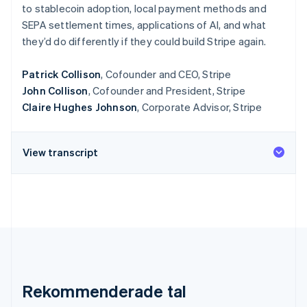
Identitetsverifiering online
to stablecoin adoption, local payment methods and
Partner
SEPA settlement times, applications of AI, and what
Stripe App Marketplace
they’d do differently if they could build Stripe again.
Patrick Collison
, Cofounder and CEO, Stripe
Stripe Sessions 2026
John Collison
, Cofounder and President, Stripe
Se hur Stripe bygger den ekonomiska inf
Claire Hughes Johnson
, Corporate Advisor, Stripe
Titta nu
View transcript
Rekommenderade tal