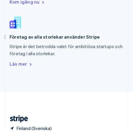
Slovenien
Kom igång nu
English
Italiano
Spanien
Español
English
Storbritannien
English
Företag av alla storlekar använder Stripe
Sverige
Svenska
English
Stripe är det betrodda valet för ambitiösa startups och
Thailand
företag i alla storlekar.
ไทย
English
Tjeckien
Läs mer
English
Tyskland
Deutsch
English
Ungern
English
USA
English
Español
简体中文
Österrike
Deutsch
English
Finland (Svenska)