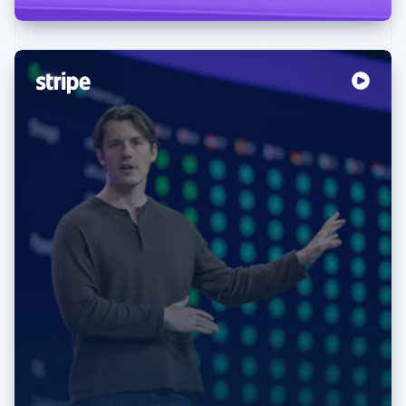
Australien
English
Belgien
Nederlands
Français
Deutsch
English
Brasilien
Português
English