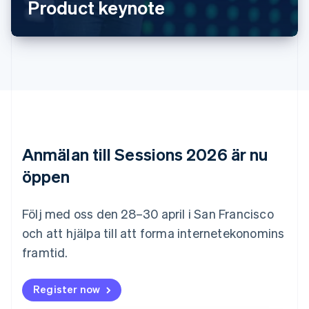
Bulgarien
Product keynote
English
Cypern
English
Danmark
English
Estland
English
Fastlandskina
简体中文
English
Finland
Anmälan till Sessions 2026 är nu
English
Svenska
Frankrike
öppen
Français
English
Förenade Arabemiraten
English
Följ med oss den 28–30 april i San Francisco
Gibraltar
och att hjälpa till att forma internetekonomins
English
framtid.
Grekland
English
Hongkong SAR, Kina
Register now
English
简体中文