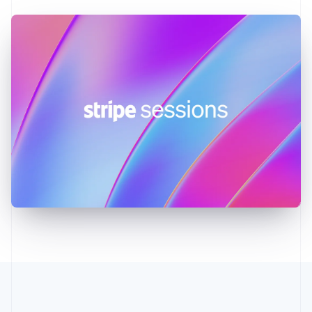
Indien
English
Irland
English
Italien
Italiano
English
Japan
日本語
English
Kanada
English
Français
Kroatien
English
Italiano
Lettland
English
Liechtenstein
Deutsch
English
Litauen
English
Luxemburg
Français
Deutsch
English
Malaysia
English
简体中文