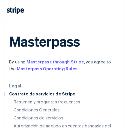
English
Español
简体中文
Estonia
English
Finlandia
English
Svenska
Francia
Masterpass
Français
English
Gibraltar
English
Grecia
By using
Masterpass through Stripe
, you agree to
English
Hungría
the
Masterpass Operating Rules
.
English
India
English
Legal
Irlanda
Contrato de servicios de Stripe
English
Resumen y preguntas frecuentes
Italia
Condiciones Generales
Italiano
English
Japón
Condiciones de servicios
日本語
English
Autorización de adeudo en cuentas bancarias del
Letonia