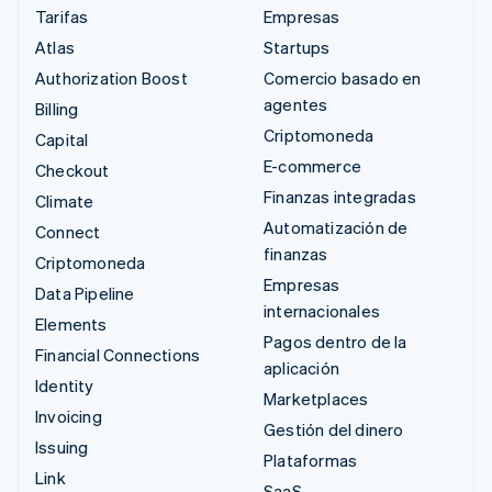
Tarifas
Empresas
Atlas
Startups
Authorization Boost
Comercio basado en
agentes
Billing
Criptomoneda
Capital
E-commerce
Checkout
Finanzas integradas
Climate
Automatización de
Connect
finanzas
Criptomoneda
Empresas
Data Pipeline
internacionales
Elements
Pagos dentro de la
Financial Connections
aplicación
Identity
Marketplaces
Invoicing
Gestión del dinero
Issuing
Plataformas
Link
SaaS