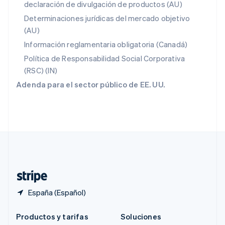
declaración de divulgación de productos (AU)
Português
English
RAE de Hong Kong, China
Determinaciones jurídicas del mercado objetivo
English
简体中文
(AU)
Reino Unido
Información reglamentaria obligatoria (Canadá)
English
República Checa
Política de Responsabilidad Social Corporativa
English
(RSC) (IN)
Rumanía
Adenda para el sector público de EE. UU.
English
Singapur
English
简体中文
Suecia
Svenska
English
Suiza
Deutsch
Français
Italiano
English
Tailandia
ไทย
English
España (Español)
Productos y tarifas
Soluciones