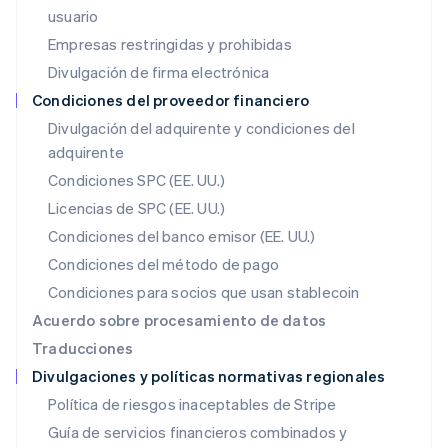
usuario
English
Liechtenstein
Empresas restringidas y prohibidas
Deutsch
English
Divulgación de firma electrónica
Lituania
English
Condiciones del proveedor financiero
Luxemburgo
Divulgación del adquirente y condiciones del
Français
Deutsch
English
adquirente
Malasia
English
简体中文
Condiciones SPC (EE. UU.)
Malta
Licencias de SPC (EE. UU.)
English
México
Condiciones del banco emisor (EE. UU.)
Español
English
Condiciones del método de pago
Noruega
Condiciones para socios que usan stablecoin
English
Nueva Zelanda
Acuerdo sobre procesamiento de datos
English
Traducciones
Países Bajos
Divulgaciones y políticas normativas regionales
Nederlands
English
Polonia
Política de riesgos inaceptables de Stripe
English
Guía de servicios financieros combinados y
Portugal