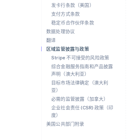
发卡行条款（美国）
支付方式条款
稳定币合作伙伴条款
数据处理协议
翻译
区域监管披露与政策
Stripe 不可接受的风险政策
阿联酋
综合金融服务指南和产品披露
English
声明（澳大利亚）
爱尔兰
目标市场法律确定（澳大利
English
爱沙尼亚
亚）
English
必需的监管披露（加拿大）
奥地利
企业社会责任 (CSR) 政策（印
Deutsch
English
澳大利亚
度）
English
美国公共部门附录
巴西
Português
English
保加利亚