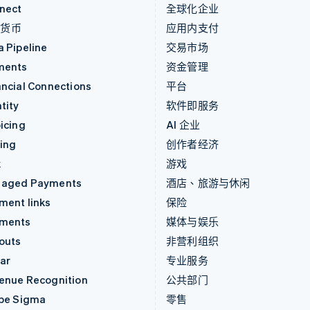
nect
全球化企业
密货币
应用内支付
a Pipeline
交易市场
ments
资金管理
ancial Connections
平台
tity
软件即服务
icing
AI 企业
uing
创作者经济
k
游戏
aged Payments
酒店、旅游与休闲
ment links
保险
ments
媒体与娱乐
outs
非营利组织
ar
专业服务
enue Recognition
公共部门
ipe Sigma
零售