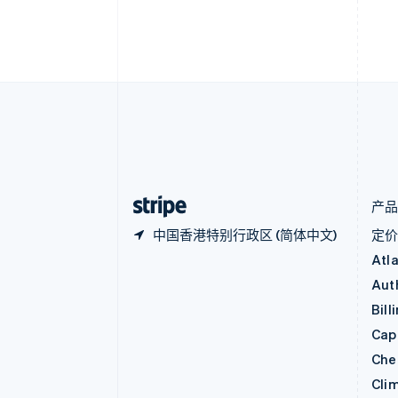
English
比利时
Nederlands
Français
Deutsch
English
波兰
English
丹麦
English
德国
Deutsch
English
法国
Français
English
产
中国香港特别行政区 (简体中文)
定
Atl
Aut
Bill
Capi
Che
Cli