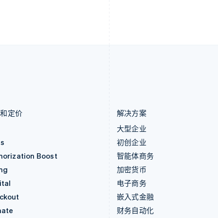
English
Deutsch
Français
Italiano
Englis
列支敦士登
塞浦路斯
Deutsch
English
English
卢森堡
斯洛伐克
Français
Deutsch
English
English
罗马尼亚
斯洛文尼亚
English
English
Italiano
马尔他
泰国
English
ไทย
English
马来西亚
希腊
English
简体中文
English
品和定价
解决方案
价
大型企业
as
初创企业
horization Boost
智能体商务
ing
加密货币
tal
电子商务
ckout
嵌入式金融
mate
财务自动化