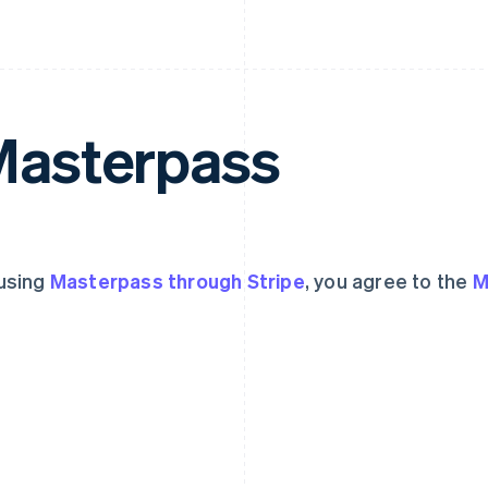
asterpass
using
Masterpass through Stripe
, you agree to the
M