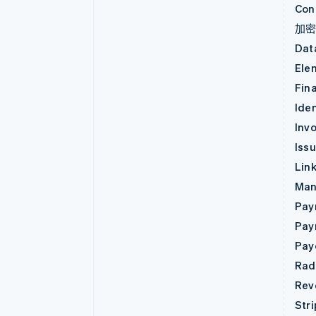
Con
加
Dat
Ele
Fin
Iden
Invo
Iss
Lin
Man
Pay
Pay
Pay
Rad
Rev
Str