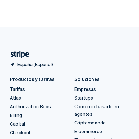
Singapur
English
简体中文
Suecia
Svenska
English
Suiza
Deutsch
Français
Italiano
English
Tailandia
ไทย
English
España (Español)
Productos y tarifas
Soluciones
Tarifas
Empresas
Atlas
Startups
Authorization Boost
Comercio basado en
agentes
Billing
Criptomoneda
Capital
E-commerce
Checkout