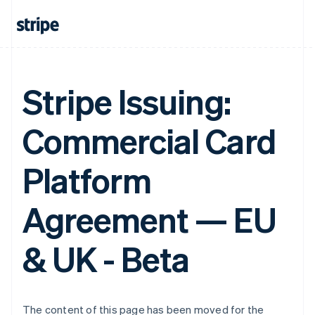
Croacia
English
Italiano
Dinamarca
English
Emiratos Árabes Unidos
English
Stripe Issuing:
Eslovaquia
English
Commercial Card
Eslovenia
English
Italiano
España
Platform
Español
English
Estados Unidos
English
Español
简体中文
Agreement — EU
Estonia
English
& UK - Beta
Finlandia
English
Svenska
Francia
Français
English
Gibraltar
The content of this page has been moved for the
English