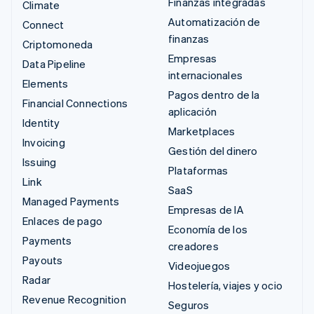
Finanzas integradas
Climate
Automatización de
Connect
finanzas
Criptomoneda
Empresas
Data Pipeline
internacionales
Elements
Pagos dentro de la
Financial Connections
aplicación
Identity
Marketplaces
Invoicing
Gestión del dinero
Issuing
Plataformas
Link
SaaS
Managed Payments
Empresas de IA
Enlaces de pago
Economía de los
Payments
creadores
Payouts
Videojuegos
Radar
Hostelería, viajes y ocio
Revenue Recognition
Seguros