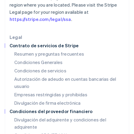
region where you are located. Please visit the Stripe
Grecia
Legal page for your region available at
English
Hungría
https://stripe.com/legal/ssa
.
English
India
English
Legal
Irlanda
Contrato de servicios de Stripe
English
Resumen y preguntas frecuentes
Italia
Condiciones Generales
Italiano
English
Japón
Condiciones de servicios
日本語
English
Autorización de adeudo en cuentas bancarias del
Letonia
usuario
English
Liechtenstein
Empresas restringidas y prohibidas
Deutsch
English
Divulgación de firma electrónica
Lituania
English
Condiciones del proveedor financiero
Luxemburgo
Divulgación del adquirente y condiciones del
Français
Deutsch
English
adquirente
Malasia
English
简体中文