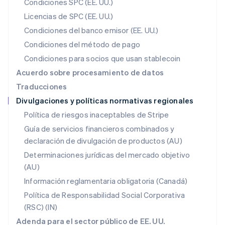
Condiciones SPC (EE. UU.)
Malta
Licencias de SPC (EE. UU.)
English
México
Condiciones del banco emisor (EE. UU.)
Español
English
Condiciones del método de pago
Noruega
Condiciones para socios que usan stablecoin
English
Nueva Zelanda
Acuerdo sobre procesamiento de datos
English
Traducciones
Países Bajos
Divulgaciones y políticas normativas regionales
Nederlands
English
Polonia
Política de riesgos inaceptables de Stripe
English
Guía de servicios financieros combinados y
Portugal
declaración de divulgación de productos (AU)
Português
English
RAE de Hong Kong, China
Determinaciones jurídicas del mercado objetivo
English
简体中文
(AU)
Reino Unido
Información reglamentaria obligatoria (Canadá)
English
República Checa
Política de Responsabilidad Social Corporativa
English
(RSC) (IN)
Rumanía
Adenda para el sector público de EE. UU.
English