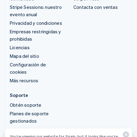
Stripe Sessions: nuestro
Contacta con ventas
evento anual
Privacidad y condiciones
Empresas restringidas y
prohibidas
Licencias
Mapa del sitio
Configuración de
cookies
Más recursos
Soporte
Obtén soporte
Planes de soporte
gestionados
You’re viewing our website for Spain, but it looks like you’re
© 2026 Stripe, LLC