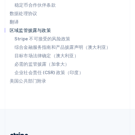
希腊
稳定币合作伙伴条款
English
数据处理协议
西班牙
翻译
Español
English
新加坡
区域监管披露与政策
English
简体中文
Stripe 不可接受的风险政策
新西兰
综合金融服务指南和产品披露声明（澳大利亚）
English
匈牙利
目标市场法律确定（澳大利亚）
English
必需的监管披露（加拿大）
意大利
Italiano
English
企业社会责任 (CSR) 政策（印度）
印度
美国公共部门附录
English
英国
English
直布罗陀
English
中国内地
简体中文
English
中国香港特别行政区
English
简体中文