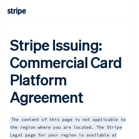
荷兰
Nederlands
English
加拿大
English
Français
捷克
English
Stripe Issuing:
克罗地亚
English
Italiano
拉脱维亚
Commercial Card
English
立陶宛
Platform
English
列支敦士登
Deutsch
English
Agreement
卢森堡
Français
Deutsch
English
罗马尼亚
English
马尔他
The content of this page is not applicable to
English
the region where you are located. The Stripe
马来西亚
Legal page for your region is available at
English
简体中文