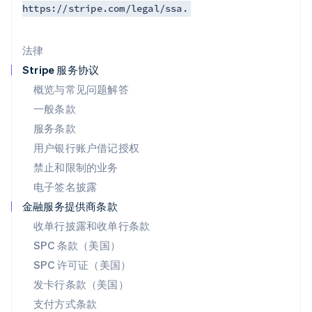
https://stripe.com/legal/ssa.
美国
English
Español
简体中文
墨西哥
法律
Español
English
挪威
Stripe 服务协议
English
概览与常见问题解答
葡萄牙
一般条款
Português
English
日本
服务条款
日本語
English
用户银行账户借记授权
瑞典
Svenska
English
禁止和限制的业务
瑞士
电子签名披露
Deutsch
Français
Italiano
English
塞浦路斯
金融服务提供商条款
English
收单行披露和收单行条款
斯洛伐克
SPC 条款（美国）
English
斯洛文尼亚
SPC 许可证（美国）
English
Italiano
发卡行条款（美国）
泰国
支付方式条款
ไทย
English