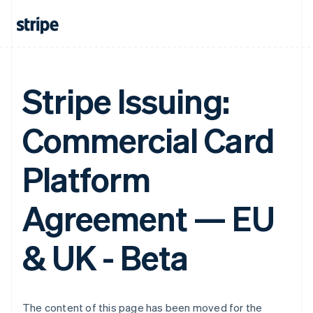
English
Svenska
Frankrijk
Français
English
Gibraltar
English
Stripe Issuing:
Griekenland
English
Hongarije
Commercial Card
English
Hongkong SAR, China
English
简体中文
Platform
Ierland
English
India
Agreement — EU
English
Italië
Italiano
English
& UK - Beta
Japan
日本語
English
Kroatië
English
Italiano
The content of this page has been moved for the
Letland