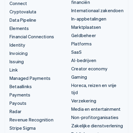
financiën
Connect
Internationaal zakendoen
Cryptovaluta
In-appbetalingen
Data Pipeline
Marktplaatsen
Elements
Geldbeheer
Financial Connections
Platforms
Identity
SaaS
Invoicing
AI-bedrijven
Issuing
Creator economy
Link
Gaming
Managed Payments
Horeca, reizen en vrije
Betaallinks
tijd
Payments
Verzekering
Payouts
Media en entertainment
Radar
Non-profitorganisaties
Revenue Recognition
Zakelijke dienstverlening
Stripe Sigma