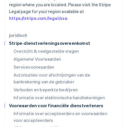
region where you are located. Please visit the Stripe
English
Liechtenstein
Legal page for your region available at
Deutsch
English
https://stripe.com/legal/ssa
.
Litouwen
English
Luxemburg
juridisch
Français
Deutsch
English
Stripe-dienstverleningsovereenkomst
Maleisië
Overzicht & veelgestelde vragen
English
简体中文
Malta
Algemene Voorwaarden
English
Servicevoorwaarden
Mexico
Autorisaties voor afschrijvingen van de
Español
English
Nederland
bankrekening van de gebruiker
Nederlands
English
Verboden en beperkte bedrijven
Nieuw-Zeeland
Informatie over elektronische handtekeningen
English
Noorwegen
Voorwaarden voor financiële dienstverleners
English
Informatie over accepteerders en voorwaarden
Oostenrijk
voor accepteerders
Deutsch
English
Polen