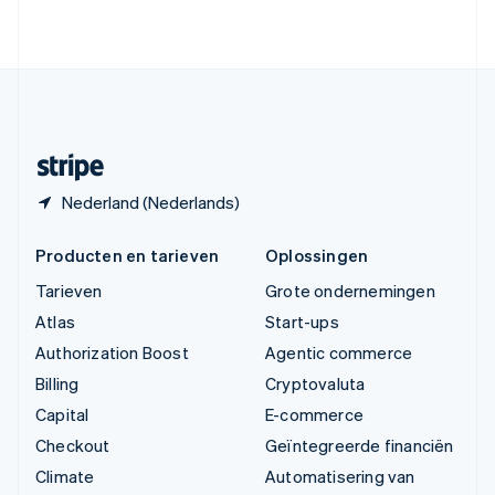
English
Verenigde Staten
English
Español
简体中文
Zweden
Svenska
English
Zwitserland
Deutsch
Français
Italiano
English
Nederland (Nederlands)
Producten en tarieven
Oplossingen
Tarieven
Grote ondernemingen
Atlas
Start-ups
Authorization Boost
Agentic commerce
Billing
Cryptovaluta
Capital
E-commerce
Checkout
Geïntegreerde financiën
Climate
Automatisering van