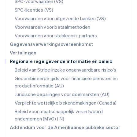
SPC-voorwaarden (VS)
English
SPC-licenties (VS)
Portugal
Português
English
Voorwaarden voor uitgevende banken (VS)
Roemenië
Voorwaarden voor betaalmethoden
English
Singapore
Voorwaarden voor stablecoin-partners
English
简体中文
Gegevensverwerkingsovereenkomst
Slovenië
Vertalingen
English
Italiano
Regionale regelgevende informatie en beleid
Slowakije
English
Beleid van Stripe inzake onaanvaardbare risico's
Spanje
Gecombineerde gids voor financiële diensten en
Español
English
productinformatie (AU)
Thailand
ไทย
English
Juridische bepalingen voor doelmarkten (AU)
Tsjechië
Verplichte wettelijke bekendmakingen (Canada)
English
Vasteland van China
Beleid voor maatschappelijk verantwoord
简体中文
English
ondernemen (MVO) (IN)
Verenigd Koninkrijk
Addendum voor de Amerikaanse publieke sector
English
Verenigde Arabische Emiraten