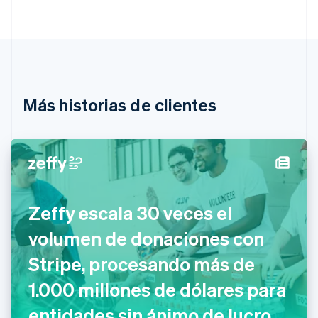
Deutsch
English
Bélgica
Nederlands
Français
Deutsch
English
Brasil
Português
English
Bulgaria
English
Más historias de clientes
Canadá
English
Français
China continental
简体中文
English
Chipre
English
Croacia
Zeffy escala 30 veces el
English
Italiano
Dinamarca
volumen de donaciones con
English
Emiratos Árabes Unidos
Stripe, procesando más de
English
1.000 millones de dólares para
Eslovaquia
English
entidades sin ánimo de lucro
Eslovenia