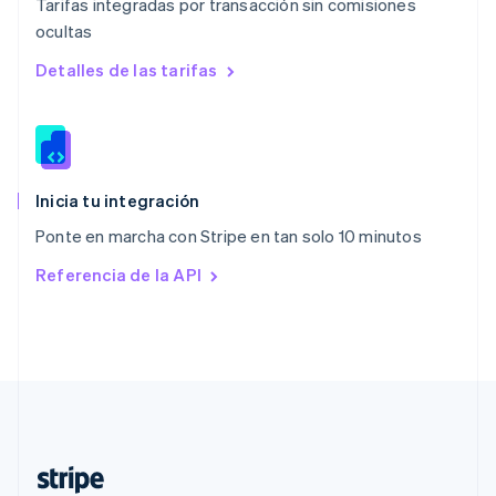
Tarifas integradas por transacción sin comisiones
Nederlands
English
ocultas
Polonia
English
Detalles de las tarifas
Portugal
Português
English
RAE de Hong Kong, China
English
简体中文
Reino Unido
English
Inicia tu integración
República Checa
Ponte en marcha con Stripe en tan solo 10 minutos
English
Rumanía
Referencia de la API
English
Singapur
English
简体中文
Suecia
Svenska
English
Suiza
Deutsch
Français
Italiano
English
Tailandia
ไทย
English