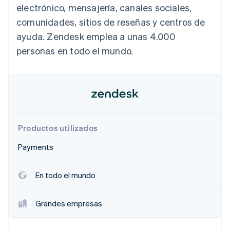
electrónico, mensajería, canales sociales,
Sector público
Radar
Comercio minorista
comunidades, sitios de reseñas y centros de
Prevención de fraude
ayuda. Zendesk emplea a unas 4.000
Atlas
Constitución de una startup
personas en todo el mundo.
Ecosystem
Climate
Eliminación de dióxido de carbono
Socios
Stripe App Marketplace
Identity
Verificación de identidad en línea
Productos utilizados
Payments
Stripe Sessions 2026
Descubre cómo Stripe está construyendo la infraestructu
En todo el mundo
para la IA.
Ver ahora
Grandes empresas