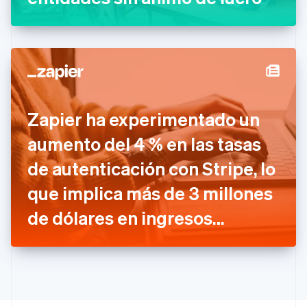
English
Italiano
España
Español
English
Estados Unidos
English
Español
简体中文
Estonia
English
Finlandia
Zapier ha experimentado un
English
Svenska
Francia
aumento del 4 % en las tasas
Français
English
Gibraltar
de autenticación con Stripe, lo
English
que implica más de 3 millones
Grecia
English
de dólares en ingresos
Hungría
English
adicionales
India
English
Irlanda
English
Italia