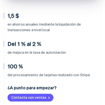
1,5 $
en ahorros anuales mediante la liquidación de
transacciones a nivel local
Del 1 % al 2 %
de mejora en la tasa de autorización
100 %
del procesamiento de tarjetas realizado con Stripe
Alemania
¿A punto para empezar?
Deutsch
English
Australia
Contacta con ventas
English
Austria