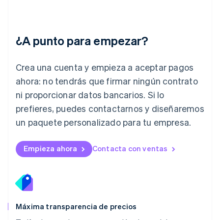
Italiano
English
Japón
日本語
English
¿A punto para empezar?
Letonia
English
Liechtenstein
Crea una cuenta y empieza a aceptar pagos
Deutsch
English
Lituania
ahora: no tendrás que firmar ningún contrato
English
ni proporcionar datos bancarios. Si lo
Luxemburgo
prefieres, puedes contactarnos y diseñaremos
Français
Deutsch
English
Malasia
un paquete personalizado para tu empresa.
English
简体中文
Malta
English
Empieza ahora
Contacta con ventas
México
Español
English
Noruega
English
Nueva Zelanda
English
Máxima transparencia de precios
Países Bajos