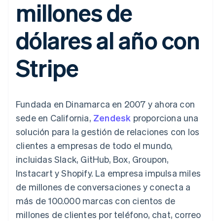
millones de
Métodos de
Recognition
Empresa
aplicación
suscripciones
pago
Automatización
Marketplaces
Ofrecer facturación
Acceso a más
contable
Hoja de ruta del
Gestión del dinero
basada en el consumo
dólares al año con
de 125
Stripe Sigma
producto
Plataformas
Emitir tarjetas virtuales
Terminal
Informes
Stripe Sessions:
SaaS
con stablecoins
Pagos en
personalizados
nuestro evento anual
Aprovisiona y gestiona
Stripe
persona
Data Pipeline
Empleo
servicios con agentes
Authorization
Sincronización
Sala de prensa
Boost
de datos
Stripe Press
Por sector
Optimizaciones
de aceptación
Recursos
Fundada en Dinamarca en 2007 y ahora con
Link
Empresas de IA
Proceso de
Economía de los
Contacto
sede en California,
Zendesk
proporciona una
creadores
Integraciones de
compra
Videojuegos
aplicaciones
solución para la gestión de relaciones con los
acelerado
Financial
Contacta con ventas
Hostelería, viajes y ocio
Muestras de código
Connections
Conviértete en socio
clientes a empresas de todo el mundo,
Blog de
Datos de ctas.
Seguros
desarrolladores
incluidas Slack, GitHub, Box, Groupon,
financieras
Medios de
Estado de la API
vinculadas
Instacart y Shopify. La empresa impulsa miles
comunicación y
entretenimiento
de millones de conversaciones y conecta a
Entidades sin ánimo de
más de 100.000 marcas con cientos de
Más
lucro
Product roadmap
Servicios para
millones de clientes por teléfono, chat, correo
Descubre lo que viene
profesionales