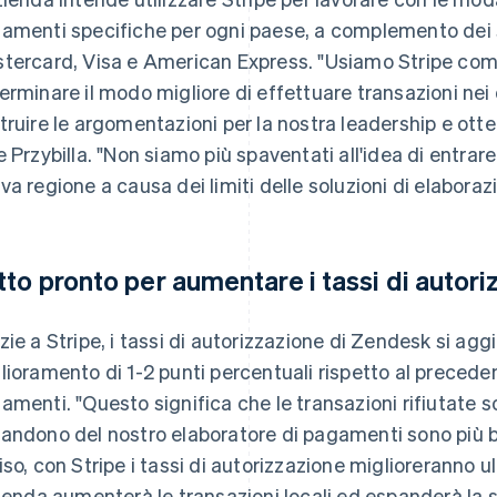
amenti specifiche per ogni paese, a complemento dei s
tercard, Visa e American Express. "Usiamo Stripe come
erminare il modo migliore di effettuare transazioni nei 
truire le argomentazioni per la nostra leadership e ott
e Przybilla. "Non siamo più spaventati all'idea di entra
va regione a causa dei limiti delle soluzioni di elabora
tto pronto per aumentare i tassi di autor
zie a Stripe, i tassi di autorizzazione di Zendesk si agg
lioramento di 1-2 punti percentuali rispetto al preceden
amenti. "Questo significa che le transazioni rifiutate so
andono del nostro elaboratore di pagamenti sono più ba
iso, con Stripe i tassi di autorizzazione migliorerann
zienda aumenterà le transazioni locali ed espanderà la 