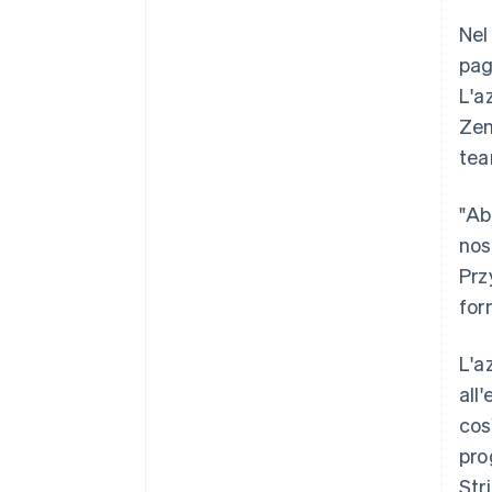
Nel
pag
L'a
Zen
tea
"Ab
nos
Przy
forn
L'a
all
cos
pro
Str