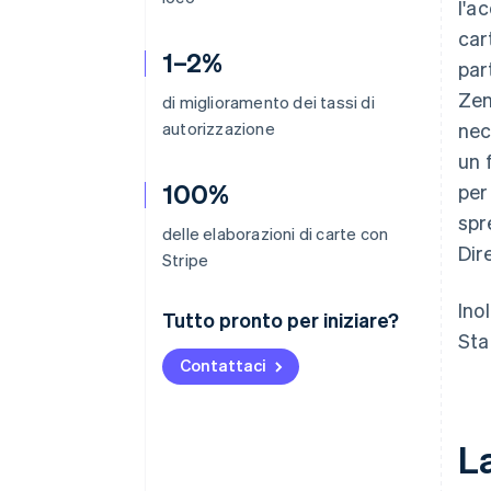
l'a
car
1–2%
par
Zen
di miglioramento dei tassi di
autorizzazione
nec
un 
100%
per
spr
delle elaborazioni di carte con
Dir
Stripe
Ino
Tutto pronto per iniziare?
Sta
Contattaci
L