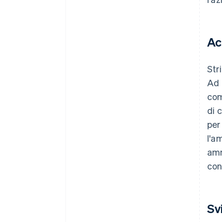
Ac
Str
Ad 
com
di 
per
l'a
amm
con
Sv