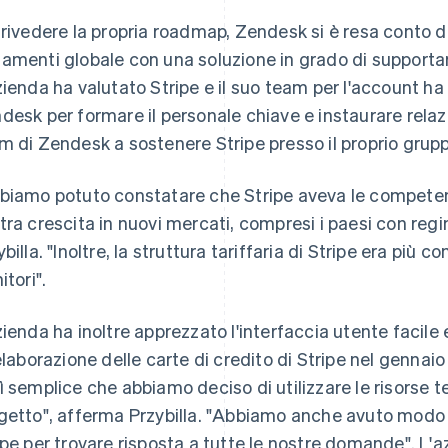
 rivedere la propria roadmap, Zendesk si è resa conto di
amenti globale con una soluzione in grado di supportar
zienda ha valutato Stripe e il suo team per l'account ha
desk per formare il personale chiave e instaurare relazi
m di Zendesk a sostenere Stripe presso il proprio grupp
biamo potuto constatare che Stripe aveva le competen
tra crescita in nuovi mercati, compresi i paesi con reg
billa. "Inoltre, la struttura tariffaria di Stripe era più co
itori".
zienda ha inoltre apprezzato l'interfaccia utente facile 
'elaborazione delle carte di credito di Stripe nel genna
ì semplice che abbiamo deciso di utilizzare le risorse t
getto", afferma Przybilla. "Abbiamo anche avuto modo d
ipe per trovare risposta a tutte le nostre domande". L'