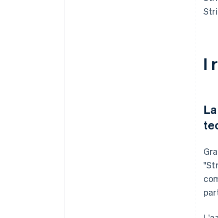
Str
I 
La
te
Gra
"St
com
par
L'a