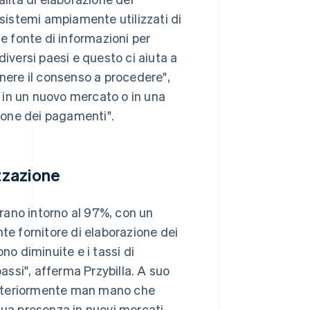
istemi ampiamente utilizzati di
 fonte di informazioni per
diversi paesi e questo ci aiuta a
enere il consenso a procedere",
re in un nuovo mercato o in una
zione dei pagamenti".
izzazione
irano intorno al 97%, con un
te fornitore di elaborazione dei
no diminuite e i tassi di
ssi", afferma Przybilla. A suo
o ulteriormente man mano che
sua presenza in nuovi mercati.