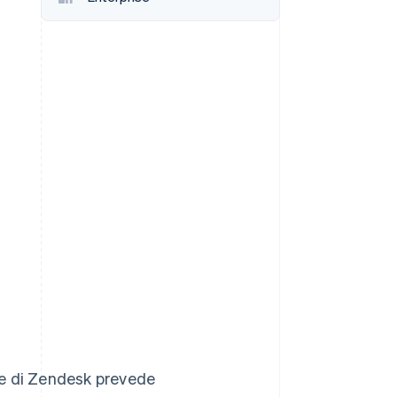
Stripe Sessions 2026
Scopri come Stripe sta
costruendo
l'infrastruttura
economica per l'IA.
Guarda ora
one di Zendesk prevede