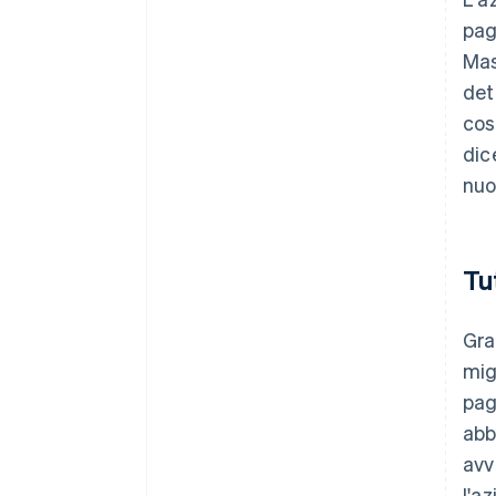
pag
Mas
det
cos
dic
nuo
Tu
Gra
mig
pag
abb
avv
l'a