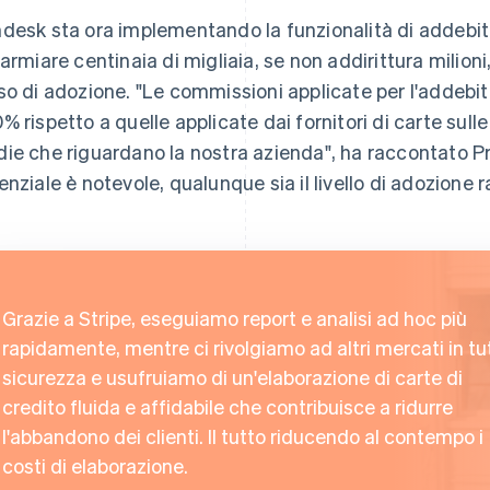
desk sta ora implementando la funzionalità di addebito
parmiare centinaia di migliaia, se non addirittura milioni,
so di adozione. "Le commissioni applicate per l'addebito d
% rispetto a quelle applicate dai fornitori di carte sull
ie che riguardano la nostra azienda", ha raccontato Przy
enziale è notevole, qualunque sia il livello di adozione 
Grazie a Stripe, eseguiamo report e analisi ad hoc più
rapidamente, mentre ci rivolgiamo ad altri mercati in tu
sicurezza e usufruiamo di un'elaborazione di carte di
credito fluida e affidabile che contribuisce a ridurre
l'abbandono dei clienti. Il tutto riducendo al contempo i
costi di elaborazione.