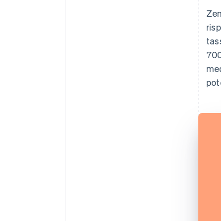
Zen
ris
tas
700
med
pot