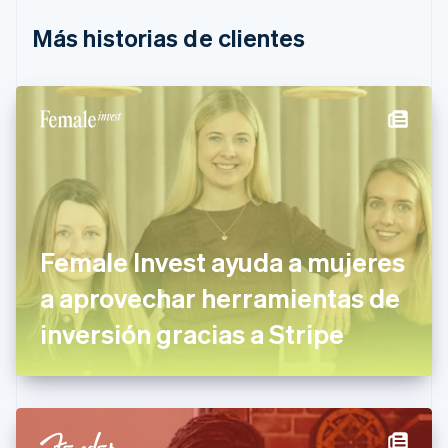
Bulgaria
English
Más historias de clientes
Canadá
English
Français
China continental
简体中文
English
Chipre
English
Croacia
English
Italiano
Dinamarca
English
Emiratos Árabes Unidos
Female Invest ayuda a mujeres
English
a aprovechar herramientas de
Eslovaquia
English
inversión gracias a Stripe
Eslovenia
English
Italiano
España
Español
English
Estados Unidos
English
Español
简体中文