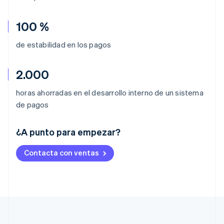
100 %
de estabilidad en los pagos
2.000
horas ahorradas en el desarrollo interno de un sistema
de pagos
Alemania
¿A punto para empezar?
Deutsch
English
Australia
Contacta con ventas
English
Austria
Deutsch
English
Bélgica
Nederlands
Français
Deutsch
English
Brasil
Português
English