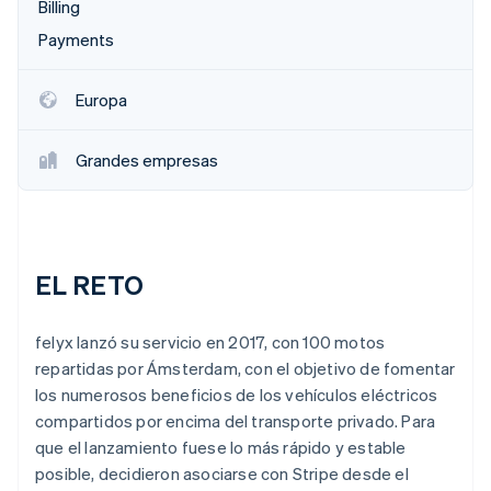
Billing
Sector público
Radar
Comercio minorista
Payments
Prevención de fraude
Atlas
Europa
Constitución de una startup
Ecosystem
Climate
Eliminación de dióxido de carbono
Grandes empresas
Socios
Stripe App Marketplace
Identity
Verificación de identidad en línea
EL RETO
Stripe Sessions 2026
felyx lanzó su servicio en 2017, con 100 motos
Descubre cómo Stripe está construyendo la infraestructu
repartidas por Ámsterdam, con el objetivo de fomentar
para la IA.
los numerosos beneficios de los vehículos eléctricos
Ver ahora
compartidos por encima del transporte privado. Para
que el lanzamiento fuese lo más rápido y estable
posible, decidieron asociarse con Stripe desde el