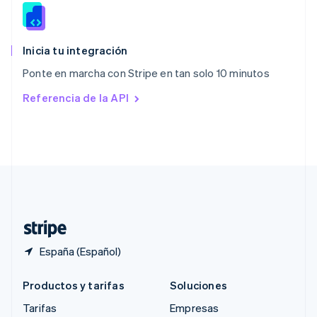
RAE de Hong Kong, China
English
简体中文
Reino Unido
English
Inicia tu integración
República Checa
Ponte en marcha con Stripe en tan solo 10 minutos
English
Rumanía
Referencia de la API
English
Singapur
English
简体中文
Suecia
Svenska
English
Suiza
Deutsch
Français
Italiano
English
Tailandia
ไทย
English
España (Español)
Productos y tarifas
Soluciones
Tarifas
Empresas