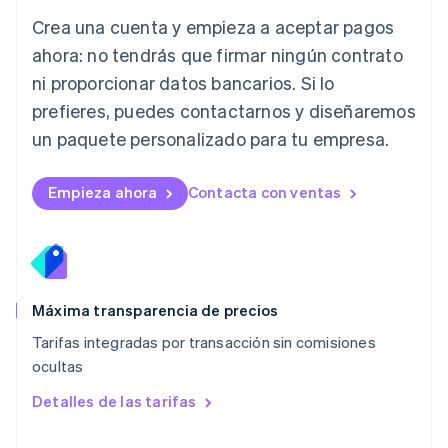
Liechtenstein
Crea una cuenta y empieza a aceptar pagos
Deutsch
English
Lituania
ahora: no tendrás que firmar ningún contrato
English
ni proporcionar datos bancarios. Si lo
Luxemburgo
prefieres, puedes contactarnos y diseñaremos
Français
Deutsch
English
Malasia
un paquete personalizado para tu empresa.
English
简体中文
Malta
English
Empieza ahora
Contacta con ventas
México
Español
English
Noruega
English
Nueva Zelanda
English
Máxima transparencia de precios
Países Bajos
Tarifas integradas por transacción sin comisiones
Nederlands
English
ocultas
Polonia
English
Detalles de las tarifas
Portugal
Português
English