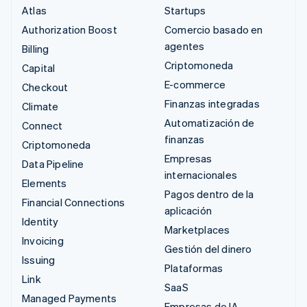
Atlas
Startups
Authorization Boost
Comercio basado en
agentes
Billing
Criptomoneda
Capital
E-commerce
Checkout
Finanzas integradas
Climate
Automatización de
Connect
finanzas
Criptomoneda
Empresas
Data Pipeline
internacionales
Elements
Pagos dentro de la
Financial Connections
aplicación
Identity
Marketplaces
Invoicing
Gestión del dinero
Issuing
Plataformas
Link
SaaS
Managed Payments
Empresas de IA