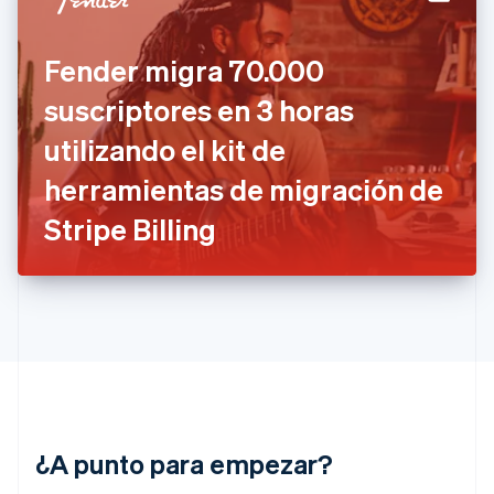
Estonia
English
Finlandia
Fender migra 70.000
English
Svenska
Francia
suscriptores en 3 horas
Français
English
Gibraltar
utilizando el kit de
English
herramientas de migración de
Grecia
English
Stripe Billing
Hungría
English
India
English
Irlanda
English
Italia
Italiano
English
Japón
日本語
English
¿A punto para empezar?
Letonia
English