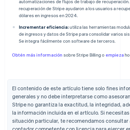
automatizaciones de flujos de trabajo de recuperación
recuperación de Stripe ayudaron a los usuarios a recu
dólares en ingresos en 2024.
Incrementar eficiencia:
utiliza las herramientas modu
de ingresos y datos de Stripe para consolidar varios s
Se integra fácilmente con software de terceros.
Alemania
Obtén más información
sobre Stripe Billing o
empieza
ho
Deutsch
English
Australia
English
Austria
Deutsch
English
El contenido de este artículo tiene solo fines inf
Bélgica
Nederlands
Français
Deutsch
English
generales y no debe interpretarse como asesorami
Brasil
Stripe no garantiza la exactitud, la integridad, a
Português
English
Bulgaria
la información incluida en el artículo. Si necesita
English
situación particular, te recomendamos consultar
Canadá
contador competente con licencia para ejercer en 
English
Français