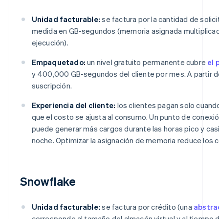
Unidad facturable:
se factura por la cantidad de solic
medida en GB-segundos (memoria asignada multiplicad
ejecución).
Empaquetado:
un nivel gratuito permanente cubre
el 
y 400,000 GB-segundos del cliente por mes. A partir de
suscripción.
Experiencia del cliente:
los clientes pagan solo cuand
que el costo se ajusta al consumo. Un punto de conexió
puede generar más cargos durante las horas pico y casi
noche. Optimizar la asignación de memoria reduce los 
Snowflake
Unidad facturable:
se factura por crédito (una
abstra
corresponde al tamaño del almacén virtual y al tiempo d