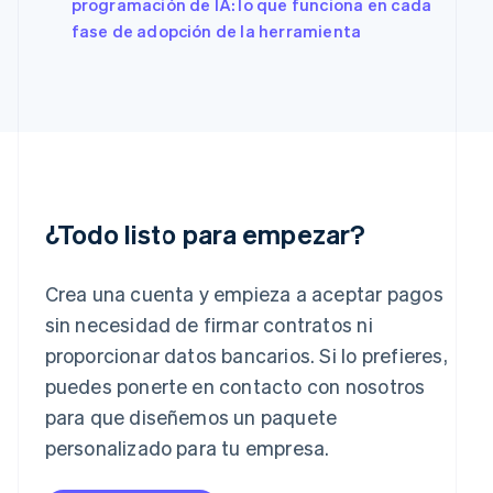
programación de IA: lo que funciona en cada
Francia
fase de adopción de la herramienta
Français
English
Gibraltar
English
Grecia
English
Hungría
English
India
English
¿Todo listo para empezar?
Irlanda
English
Italia
Crea una cuenta y empieza a aceptar pagos
Italiano
English
sin necesidad de firmar contratos ni
Japón
proporcionar datos bancarios. Si lo prefieres,
日本語
English
Letonia
puedes ponerte en contacto con nosotros
English
para que diseñemos un paquete
Liechtenstein
personalizado para tu empresa.
Deutsch
English
Lituania
English