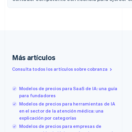
China continental
简体中文
English
Chipre
English
Croacia
English
Italiano
Dinamarca
English
Emiratos Árabes Unidos
Más artículos
English
Eslovaquia
Consulta todos los artículos sobre cobranza
English
Eslovenia
English
Italiano
Modelos de precios para SaaS de IA: una guía
España
para fundadores
Español
English
Estados Unidos
Modelos de precios para herramientas de IA
English
Español
简体中文
en el sector de la atención médica: una
Estonia
explicación por categorías
English
Finlandia
Modelos de precios para empresas de
English
Svenska