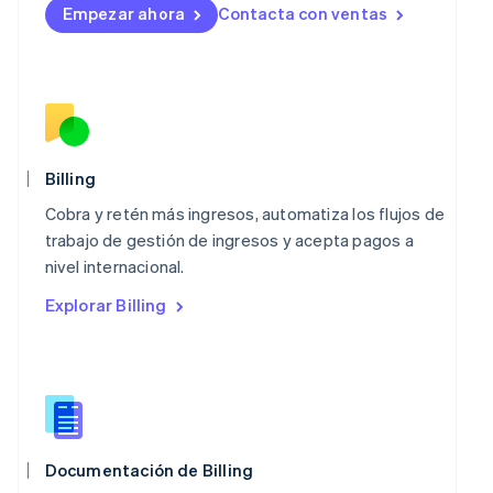
Empezar ahora
Contacta con ventas
Luxemburgo
Français
Deutsch
English
Malasia
English
简体中文
Malta
English
México
Español
English
Billing
Noruega
Cobra y retén más ingresos, automatiza los flujos de
English
Nueva Zelandia
trabajo de gestión de ingresos y acepta pagos a
English
nivel internacional.
Países Bajos
Explorar Billing
Nederlands
English
Polonia
English
Portugal
Português
English
RAE de Hong Kong, China
English
简体中文
Reino Unido
Documentación de Billing
English