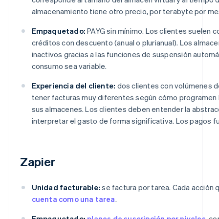
almacenamiento tiene otro precio, por terabyte por me
Empaquetado:
PAYG sin mínimo. Los clientes suelen 
créditos con descuento (anual o plurianual). Los alma
inactivos gracias a las funciones de suspensión automát
consumo sea variable.
Experiencia del cliente:
dos clientes con volúmenes d
tener facturas muy diferentes según cómo programen 
sus almacenes. Los clientes deben entender la abstrac
interpretar el gasto de forma significativa. Los pagos f
Zapier
Unidad facturable:
se factura por tarea. Cada acción
cuenta como una tarea
.
Empaquetado:
planes de suscripción por niveles
, c