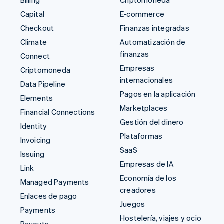
Billing
Criptomoneda
Capital
E-commerce
Checkout
Finanzas integradas
Climate
Automatización de
finanzas
Connect
Empresas
Criptomoneda
internacionales
Data Pipeline
Pagos en la aplicación
Elements
Marketplaces
Financial Connections
Gestión del dinero
Identity
Plataformas
Invoicing
SaaS
Issuing
Empresas de IA
Link
Economía de los
Managed Payments
creadores
Enlaces de pago
Juegos
Payments
Hostelería, viajes y ocio