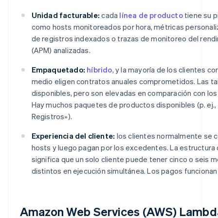
Unidad facturable:
cada
línea de producto
tiene su p
como hosts monitoreados por hora, métricas personali
de registros indexados o trazas de monitoreo del rend
(APM) analizadas.
Empaquetado:
híbrido
, y la mayoría de los clientes c
medio eligen contratos anuales comprometidos. Las ta
disponibles, pero son elevadas en comparación con lo
Hay muchos paquetes de productos disponibles (p. ej.,
Registros»).
Experiencia del cliente:
los clientes normalmente se
hosts y luego pagan por los excedentes. La estructura
significa que un solo cliente puede tener cinco o sei
distintos en ejecución simultánea. Los pagos funcionan 
Amazon Web Services (AWS) Lambd