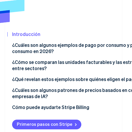
Minorista
Radar
Prevención de fraude
Atlas
Ecosistema
Constitución de una startup
Introducción
Climate
Socios
Eliminación de dióxido de carbono
Stripe App
¿Cuáles son algunos ejemplos de pago por consumo y p
Marketplace
consumo en 2026?
Identity
Verificación de identidad en línea
API de OpenAI
¿Cómo se comparan las unidades facturables y las es
entre sectores?
API de Anthropic Claude
¿Qué revelan estos ejemplos sobre quiénes eligen el 
Twilio
Los productos de API e infraestructura funcionan bien
¿Cuáles son algunos patrones de precios basados en c
Sesiones de Stripe 2026
Datadog
empresas de IA?
Descubre cómo Stripe construye la infraestructura econó
Los productos de automatización con cargas de trabajo
Mirar ahora
Amazon Web Services (AWS) Lambda
PAYG y suscripciones con límite
El precio por token es la unidad dominante para los mo
Cómo puede ayudarte Stripe Billing
Snowflake
Los productos de datos y monitoreo tienden a los mode
Los niveles de hardware crean una segunda dimensión de
Primeros pasos con Stripe
Zapier
Están surgiendo mecanismos de previsibilidad en torn