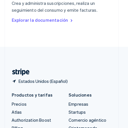
Crea y administra suscripciones, realiza un
República Checa
seguimiento del consumo y emite facturas.
English
Rumania
Explorar la documentación
English
Singapur
English
简体中文
Suecia
Svenska
English
Suiza
Deutsch
Français
Italiano
English
Tailandia
ไทย
English
Estados Unidos (Español)
Productos y tarifas
Soluciones
Precios
Empresas
Atlas
Startups
Authorization Boost
Comercio agéntico