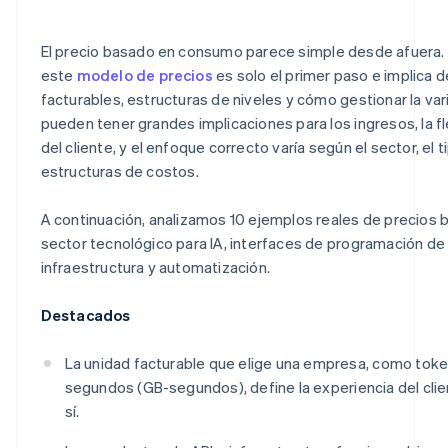
Replicate
Los niveles de modelos premium se parecen a los nivele
SaaS tradicional
El precio basado en consumo parece simple desde afuera. 
Segment
este
modelo de precios
es solo el primer paso e implica 
Make
facturables, estructuras de niveles y cómo gestionar la var
pueden tener grandes implicaciones para los ingresos, la fle
del cliente, y el enfoque correcto varía según el sector, el 
estructuras de costos.
A continuación, analizamos 10 ejemplos reales de precios
sector tecnológico para IA, interfaces de programación de 
infraestructura y automatización.
Destacados
La unidad facturable que elige una empresa, como toke
segundos (GB-segundos), define la experiencia del clie
sí.