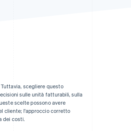
Stripe Sessions 2026
Scopri come Stripe sta
costruendo
l'infrastruttura
economica per l'IA.
Guarda ora
. Tuttavia, scegliere questo
isioni sulle unità fatturabili, sulla
. Queste scelte possono avere
el cliente; l'approccio corretto
a dei costi.