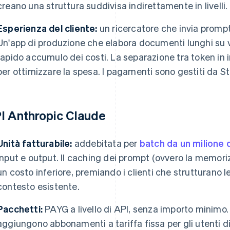
creano una struttura suddivisa indirettamente in livelli.
Esperienza del cliente:
un ricercatore che invia prompt
Un'app di produzione che elabora documenti lunghi su 
rapido accumulo dei costi. La separazione tra token in 
per ottimizzare la spesa. I pagamenti sono gestiti da St
I Anthropic Claude
Unità fatturabile:
addebitata per
batch da un milione 
input e output. Il caching dei prompt (ovvero la memorizz
un costo inferiore, premiando i clienti che strutturano l
contesto esistente.
Pacchetti:
PAYG a livello di API, senza importo minimo. I
aggiungono abbonamenti a tariffa fissa per gli utenti div