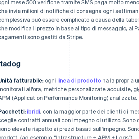
ogni mese 500 verifiche tramite SMS paga molto meno r
che invia milioni di notifiche di consegna ogni settiman
complessiva può essere complicato a causa della tabell
che modifica il prezzo in base al tipo di messaggio, al P
pagamenti sono gestiti da Stripe.
tadog
Unità fatturabile:
ogni
linea di prodotto
ha la propria u
monitorati all'ora, metriche personalizzate acquisite, gi
APM (Application Performance Monitoring) analizzate.
Pacchetti:
ibridi
, con la maggior parte dei clienti di m
sceglie contratti annuali con impegno di utilizzo. Sono di
sono elevate rispetto ai prezzi basati sull'impegno. Sono
prodotti (ad esempio, "Infrastructure + APM + Logs").