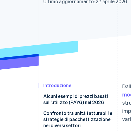
Ultimo aggiornamento: 27 aprile 2026
Link
Pagamento accelerato
Financial Connections
Conti finanziari collegati
Introduzione
Dal
mod
Alcuni esempi di prezzi basati
sull’utilizzo (PAYG) nel 2026
str
imp
API OpenAI
Confronto tra unità fatturabili e
var
strategie di pacchettizzazione
API Anthropic Claude
nei diversi settori