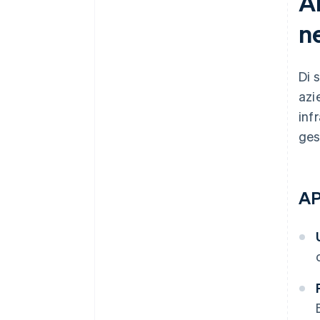
Al
n
Di 
azi
inf
ges
AP