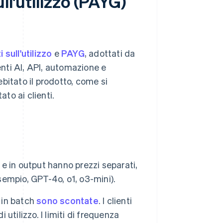
ll'utilizzo (PAYG)
 sull'utilizzo
e
PAYG
, adottati da
nti AI, API, automazione e
bitato il prodotto, come si
ato ai clienti.
 e in output hanno prezzi separati,
esempio, GPT-4o, o1, o3-mini).
 in batch
sono scontate
. I clienti
tilizzo. I limiti di frequenza