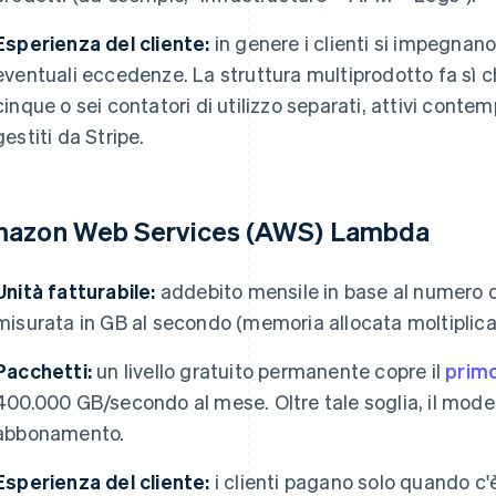
Esperienza del cliente:
in genere i clienti si impegnan
eventuali eccedenze. La struttura multiprodotto fa sì c
cinque o sei contatori di utilizzo separati, attivi con
gestiti da Stripe.
azon Web Services (AWS) Lambda
Unità fatturabile:
addebito mensile in base al numero di 
misurata in GB al secondo (memoria allocata moltiplicat
Pacchetti:
un livello gratuito permanente copre il
primo
400.000 GB/secondo al mese. Oltre tale soglia, il mod
abbonamento.
Esperienza del cliente:
i clienti pagano solo quando c'è