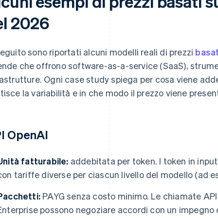
cuni esempi di prezzi basati su
el 2026
seguito sono riportati alcuni modelli reali di prezzi
basati
ende che offrono software-as-a-service (SaaS), strume
rastrutture. Ogni case study spiega per cosa viene adde
tisce la variabilità e in che modo il prezzo viene present
I OpenAI
Unità fatturabile:
addebitata per token. I token in input
con tariffe diverse per ciascun livello del modello (ad 
Pacchetti:
PAYG senza costo minimo. Le chiamate API
Enterprise possono negoziare accordi con un impegno di u