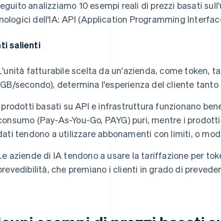
seguito analizziamo 10 esempi reali di prezzi basati sull'u
nologici dell'IA: API (Application Programming Interfac
ti salienti
L'unità fatturabile scelta da un'azienda, come token, t
(GB/secondo), determina l'esperienza del cliente tanto 
I prodotti basati su API e infrastruttura funzionano ben
consumo (Pay-As-You-Go, PAYG) puri, mentre i prodotti
dati tendono a utilizzare abbonamenti con limiti, o mode
Le aziende di IA tendono a usare la tariffazione per tok
prevedibilità, che premiano i clienti in grado di preveder