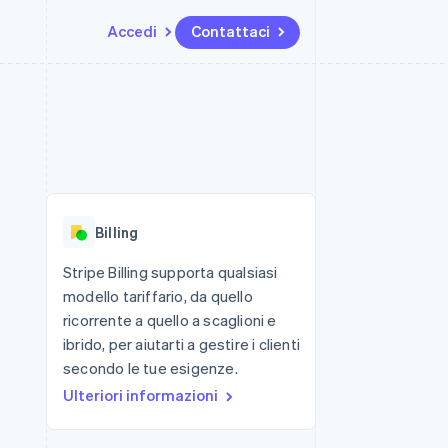
Accedi
Contattaci
Risorse
Ecosistema
Recapiti
me e marketplace
Altro
Integrazioni app
Partner
Contattaci
Product roadmap
ns
Esempi di codice
Stripe App Marketplace
Diventa nostro partner
Scopri cosa ti aspetta
 piattaforme
Blog per sviluppatori
ibero
Stato dell'API
Radar
Prevenzione delle frodi
Billing
Atlas
Costituzione di start-up
Stripe Billing supporta qualsiasi
modello tariffario, da quello
Climate
Rimozione del carbonio
ricorrente a quello a scaglioni e
ibrido, per aiutarti a gestire i clienti
Identity
Verifica online dell'identità
secondo le tue esigenze.
Ulteriori informazioni