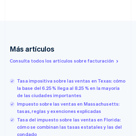
Canadá
English
Français
China continental
简体中文
English
Chipre
English
Croacia
Más artículos
English
Italiano
Dinamarca
Consulta todos los artículos sobre facturación
English
Emiratos Árabes Unidos
English
Tasa impositiva sobre las ventas en Texas: cómo
Eslovaquia
English
la base del 6.25 % llega al 8.25 % en la mayoría
Eslovenia
de las ciudades importantes
English
Italiano
Impuesto sobre las ventas en Massachusetts:
España
tasas, reglas y exenciones explicadas
Español
English
Estados Unidos
Tasa del impuesto sobre las ventas en Florida:
English
Español
简体中文
cómo se combinan las tasas estatales y las del
Estonia
condado
English