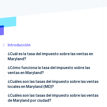
Radar
Prevención de fraude
Ecosistema
Atlas
Constitución de una startup
Socios
Climate
Stripe App Marketplace
Eliminación de dióxido de carbono
Identity
Introducción
Verificación de identidad en línea
¿Cuál es la tasa del impuesto sobre las ventas en
Maryland?
Suelen estar sujeto a impuestos
¿Cómo funciona la tasa del impuesto sobre las
ventas en Maryland?
Sesiones de Stripe 2026
Suelen estar exentos
Descubre cómo Stripe construye la infraestructura económi
¿Cuáles son las tasas del impuesto sobre las ventas
Mirar ahora
locales en Maryland (MD)?
Rango del impuesto sobre las ventas en Maryland
¿Cuáles son las tasas del impuesto sobre las ventas
2026
de Maryland por ciudad?