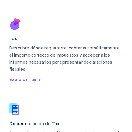
Lituania
English
Luxemburgo
Français
Deutsch
English
Malasia
English
简体中文
Tax
Malta
English
Descubre dónde registrarte, cobrar automáticamente
México
el importe correcto de impuestos y acceder a los
Español
English
informes necesarios para presentar declaraciones
Noruega
fiscales.
English
Nueva Zelandia
Explorar Tax
English
Países Bajos
Nederlands
English
Polonia
English
Portugal
Português
English
Documentación de Tax
RAE de Hong Kong, China
English
简体中文