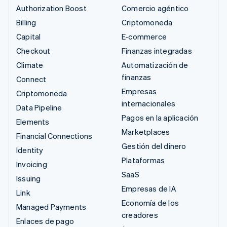
Authorization Boost
Comercio agéntico
Billing
Criptomoneda
Capital
E-commerce
Checkout
Finanzas integradas
Climate
Automatización de
finanzas
Connect
Empresas
Criptomoneda
internacionales
Data Pipeline
Pagos en la aplicación
Elements
Marketplaces
Financial Connections
Gestión del dinero
Identity
Plataformas
Invoicing
SaaS
Issuing
Empresas de IA
Link
Economía de los
Managed Payments
creadores
Enlaces de pago