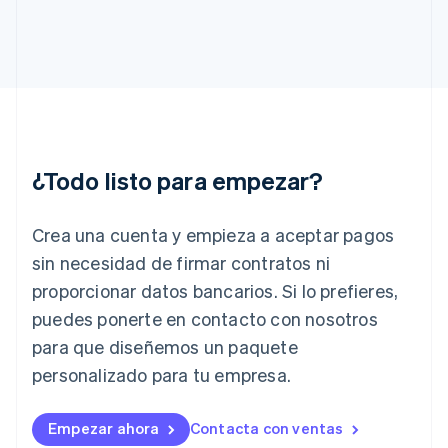
Finlandia
English
Svenska
Francia
Français
English
Gibraltar
English
Grecia
English
¿Todo listo para empezar?
Hungría
English
India
Crea una cuenta y empieza a aceptar pagos
English
Irlanda
sin necesidad de firmar contratos ni
English
proporcionar datos bancarios. Si lo prefieres,
Italia
puedes ponerte en contacto con nosotros
Italiano
English
para que diseñemos un paquete
Japón
日本語
English
personalizado para tu empresa.
Letonia
English
Liechtenstein
Empezar ahora
Contacta con ventas
Deutsch
English