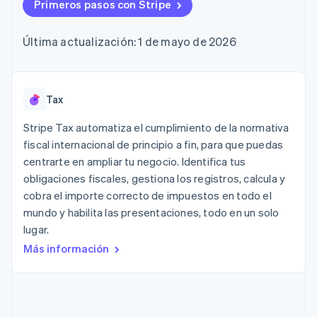
Métodos de
Primeros pasos con Stripe
Recognition
Empresa
criptomonedas
de tarjetas
Gestión del dinero
Gestionar
pago
Automatización
Plataformas
suscripciones
Acceso a más
contable
Compras de
Hoja de ruta del
SaaS
Ofrecer cobro por
Última actualización: 1 de mayo de 2026
de 125
Stripe Sigma
criptomoneda
producto
consumo
Terminal
Informes
integrables
Conferencia anual
Emitir tarjetas
Pagos en
personalizados
Sessions
respaldadas por
persona
Data Pipeline
Empleos
monedas estables
Por sector
Authorization
Sincronización
Sala de prensa
Tax
Aprovisiona y gestiona
Boost
de datos
Stripe Press
servicios con agentes
Optimizaciones
Empresas de IA
Stripe Tax automatiza el cumplimiento de la normativa
de aceptación
Economía de los
fiscal internacional de principio a fin, para que puedas
Link
creadores
centrarte en ampliar tu negocio. Identifica tus
Proceso de
Juegos
Contacto
Recursos
Hostelería, viajes y ocio
compra
obligaciones fiscales, gestiona los registros, calcula y
acelerado
Financial
Contacta con ventas
cobra el importe correcto de impuestos en todo el
Seguros
Integraciones de
Connections
Conviértete en socio
mundo y habilita las presentaciones, todo en un solo
Medios de
aplicaciones
Datos de ctas.
comunicación y
Ejemplos de código
financieras
lugar.
entretenimiento
Blog de
vinculadas
Más información
Organizaciones sin
desarrolladores
fines de lucro
Estado de la API
Servicios
Más
profesionales
Product roadmap
Sector público
Ver lo que viene
Minorista