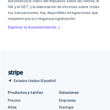
Automatiza el cobro del impuesto sobre las ventas, el
Reino Unido
IVA y el GST, y la elaboración de informes sobre todas
English
tus transacciones: hay disponibles integraciones que
República Checa
requieren poca o ninguna programación.
English
Rumania
Explorar la documentación
English
Singapur
English
简体中文
Suecia
Svenska
English
Suiza
Deutsch
Français
Italiano
English
Tailandia
ไทย
English
Estados Unidos (Español)
Productos y tarifas
Soluciones
Precios
Empresas
Atlas
Startups