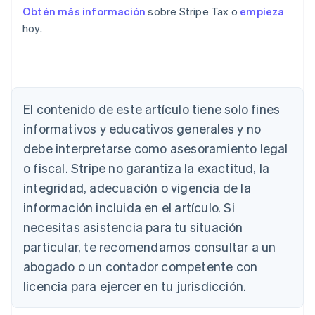
Obtén más información
sobre Stripe Tax o
empieza
hoy.
El contenido de este artículo tiene solo fines
informativos y educativos generales y no
debe interpretarse como asesoramiento legal
Alemania
o fiscal. Stripe no garantiza la exactitud, la
Deutsch
English
integridad, adecuación o vigencia de la
Australia
English
información incluida en el artículo. Si
Austria
necesitas asistencia para tu situación
Deutsch
English
Bélgica
particular, te recomendamos consultar a un
Nederlands
Français
Deutsch
English
abogado o un contador competente con
Brasil
licencia para ejercer en tu jurisdicción.
Português
English
Bulgaria
English