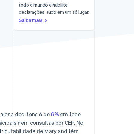
todo o mundo e habilite
Stripe Sessions 2026
Veja como a Stripe está
declarações, tudo em um só lugar.
construindo a
Saiba mais
infraestrutura
econômica da IA.
Assista agora
ioria dos itens é de
6%
em todo
icipais nem consultas por CEP. No
 tributabilidade de Maryland têm