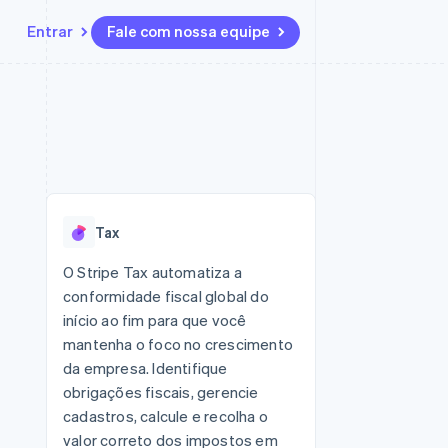
Entrar
Fale com nossa equipe
Recursos
Ecossistema
Contato
 marketplaces
Mais
Integrações de aplicativos
Parceiros
Fale com a equipe de vendas
Product roadmap
sões
Exemplos de códigos
Stripe App Marketplace
Seja um parceiro
Veja o que está chegando
ara plataformas
Blog de desenvolvedores
zer
Status da API
Radar
Prevenção de fraudes
Tax
Atlas
ativos
Incorporação de startups
O Stripe Tax automatiza a
conformidade fiscal global do
Climate
Remoção de carbono
início ao fim para que você
mantenha o foco no crescimento
da empresa. Identifique
obrigações fiscais, gerencie
cadastros, calcule e recolha o
valor correto dos impostos em