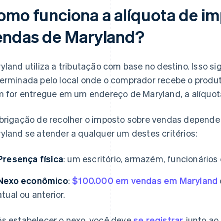
omo funciona a alíquota de im
endas de Maryland?
yland utiliza a tributação com base no destino. Isso sig
erminada pelo local onde o comprador recebe o produto
m for entregue em um endereço de Maryland, a alíquota
brigação de recolher o imposto sobre vendas depend
yland se atender a qualquer um destes critérios:
Presença física
: um escritório, armazém, funcionário
Nexo econômico
:
$100.000 em vendas em Maryland
atual ou anterior.
s estabelecer o nexo, você deve
se registrar
junto ao 