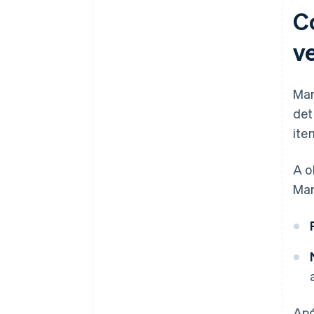
C
v
Mar
det
ite
A o
Mar
Apó