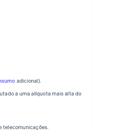
onsumo
adicional).
butado a uma alíquota mais alta do
 e telecomunicações.