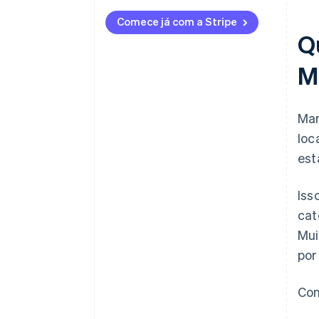
Comece já com a Stripe
Q
M
Mar
loc
est
Iss
cat
Mui
por
Con