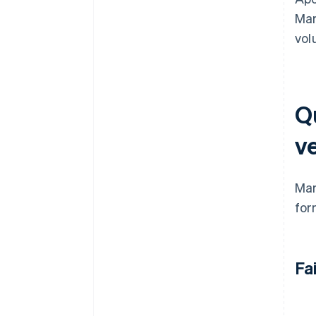
Mar
vol
Q
v
Mar
for
Fa