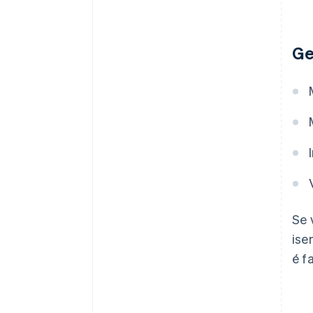
Ge
Se 
ise
é f