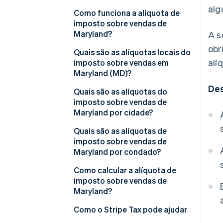
alg
Geralmente tributável
Como funciona a alíquota de
imposto sobre vendas de
Geralmente isento
Maryland?
A s
obr
Quais são as alíquotas locais do
alí
imposto sobre vendas em
Maryland (MD)?
De
Faixa do imposto sobre vendas
Quais são as alíquotas do
de Maryland em 2026
imposto sobre vendas de
Maryland por cidade?
Quais são as alíquotas de
imposto sobre vendas de
Maryland por condado?
Como calcular a alíquota de
imposto sobre vendas de
Maryland?
Como o Stripe Tax pode ajudar