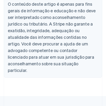
O conteúdo deste artigo é apenas para fins
gerais de informação e educação e não deve
Alemanha
Deutsch
English
ser interpretado como aconselhamento
Austrália
jurídico ou tributário. A Stripe não garante a
English
Áustria
exatidão, integridade, adequação ou
Deutsch
English
atualidade das informações contidas no
Bélgica
artigo. Você deve procurar a ajuda de um
Nederlands
Français
Deutsch
English
Brasil
advogado competente ou contador
Português
English
licenciado para atuar em sua jurisdição para
Bulgária
aconselhamento sobre sua situação
English
Canadá
particular.
English
Français
China continental
简体中文
English
Chipre
English
Croácia
English
Italiano
Dinamarca