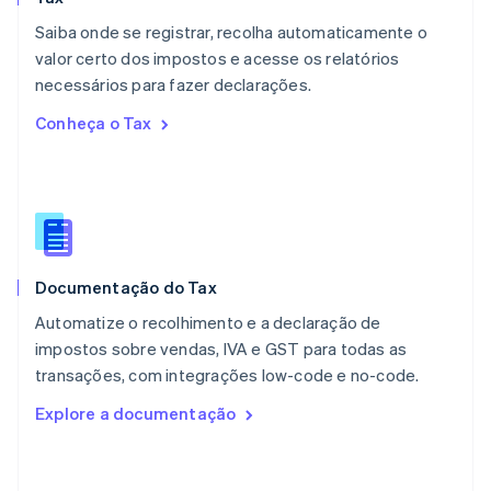
Español
English
Saiba onde se registrar, recolha automaticamente o
Noruega
valor certo dos impostos e acesse os relatórios
English
necessários para fazer declarações.
Nova Zelândia
English
Conheça o Tax
Países Baixos
Nederlands
English
Polônia
English
Portugal
Português
English
RAE de Hong Kong, China
Documentação do Tax
English
简体中文
Reino Unido
Automatize o recolhimento e a declaração de
English
impostos sobre vendas, IVA e GST para todas as
República Tcheca
transações, com integrações low-code e no-code.
English
Romênia
Explore a documentação
English
Singapura
English
简体中文
Suécia