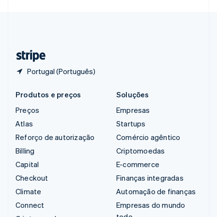
Svenska
English
Suíça
Deutsch
Français
Italiano
English
Tailândia
ไทย
English
Portugal (Português)
Produtos e preços
Soluções
Preços
Empresas
Atlas
Startups
Reforço de autorização
Comércio agêntico
Billing
Criptomoedas
Capital
E-commerce
Checkout
Finanças integradas
Climate
Automação de finanças
Connect
Empresas do mundo
todo