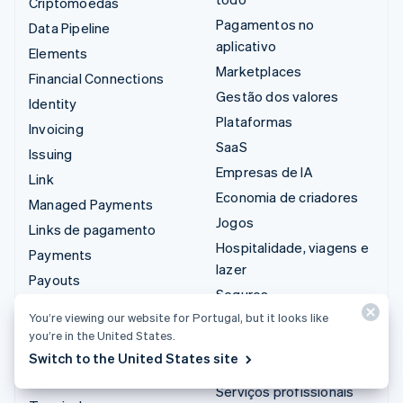
Criptomoedas
Pagamentos no
Data Pipeline
aplicativo
Elements
Marketplaces
Financial Connections
Gestão dos valores
Identity
Plataformas
Invoicing
SaaS
Issuing
Empresas de IA
Link
Economia de criadores
Managed Payments
Jogos
Links de pagamento
Hospitalidade, viagens e
Payments
lazer
Payouts
Seguros
Radar
You’re viewing our website for Portugal, but it looks like
Mídia e entretenimento
Revenue Recognition
you’re in the United States.
Organizações sem fins
Stripe Sigma
Switch to the United States site
lucrativos
Tax
Serviços profissionais