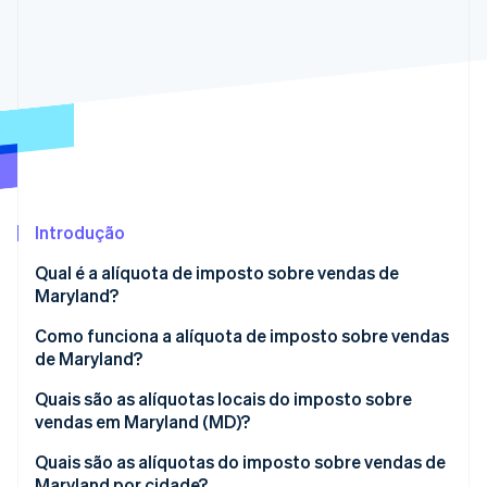
Veja o que está chegando
Radar
Ecossistema
Prevenção de fraudes
Parceiros
Atlas
Stripe App Marketplace
Incorporação de startups
Climate
Remoção de carbono
Identity
Verificação de identidade
Introdução
Qual é a alíquota de imposto sobre vendas de
Maryland?
Geralmente tributável
Como funciona a alíquota de imposto sobre vendas
Stripe Sessions 2026
de Maryland?
Veja como a Stripe está construindo a infraestrutura econ
Geralmente isento
Assista agora
Quais são as alíquotas locais do imposto sobre
vendas em Maryland (MD)?
Faixa do imposto sobre vendas de Maryland em
Quais são as alíquotas do imposto sobre vendas de
2026
Maryland por cidade?