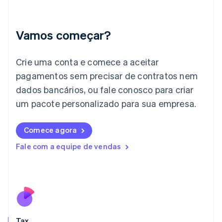
English
Índia
English
Vamos começar?
Irlanda
English
Crie uma conta e comece a aceitar
Itália
Italiano
English
pagamentos sem precisar de contratos nem
Japão
dados bancários, ou fale conosco para criar
日本語
English
Letônia
um pacote personalizado para sua empresa.
English
Liechtenstein
Comece agora
Deutsch
English
Lituânia
Fale com a equipe de vendas
English
Luxemburgo
Français
Deutsch
English
Malásia
English
简体中文
Malta
English
Tax
México