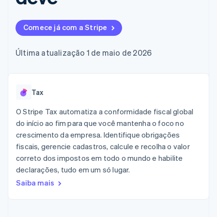
flexíveis de IU
Recognition
Marketplaces
Gerenciar assinaturas
Formas de
Automação
Plano de ação do
Gestão dos valores
Ofereça cobrança por
pagamento
contábil
produto
Plataformas
uso
Comece já com a Stripe
Acesso a mais
Stripe Sigma
Conferência anual das
SaaS
Emita cartões
de 125
Relatórios
sessões
respaldados por
Terminal
personalizados
Carreiras
stablecoins
Última atualização 1 de maio de 2026
Pagamentos
Data Pipeline
Sala de imprensa
Provisione e gerencie
presenciais
Sincronização
Stripe Press
serviços com agentes
Por setor
Authorization
de dados
Boost
Otimizações
Tax
Empresas de IA
de aceitação
Economia de criadores
Contato
Recursos
Link
O Stripe Tax automatiza a conformidade fiscal global
Checkout
Jogos
Fale com a equipe de
do início ao fim para que você mantenha o foco no
Hospitalidade, viagens
Integrações de
acelerado
vendas
crescimento da empresa. Identifique obrigações
e lazer
aplicativos
Financial
Seja um parceiro
Seguros
Exemplos de códigos
fiscais, gerencie cadastros, calcule e recolha o valor
Connections
Mídia e entretenimento
Blog de
Dados de
correto dos impostos em todo o mundo e habilite
desenvolvedores
contas
declarações, tudo em um só lugar.
Organizações sem fins
Status da API
vinculadas
lucrativos
Saiba mais
Serviços profissionais
Setor público
Mais
Varejo
Product roadmap