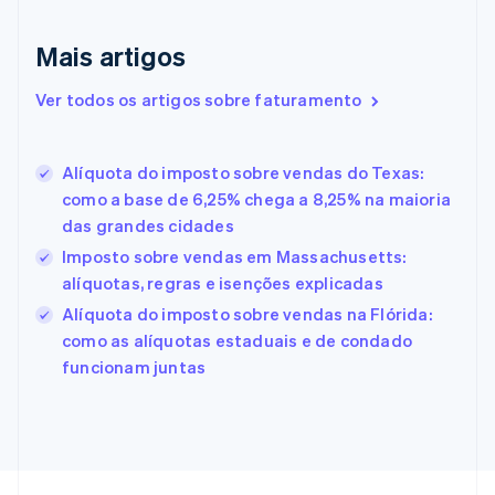
English
Emirados Árabes Unidos
Mais artigos
English
Eslováquia
Ver todos os artigos sobre faturamento
English
Eslovênia
English
Italiano
Alíquota do imposto sobre vendas do Texas:
Espanha
como a base de 6,25% chega a 8,25% na maioria
Español
English
das grandes cidades
Estados Unidos
English
Español
简体中文
Imposto sobre vendas em Massachusetts:
Estônia
alíquotas, regras e isenções explicadas
English
Alíquota do imposto sobre vendas na Flórida:
Finlândia
como as alíquotas estaduais e de condado
English
Svenska
França
funcionam juntas
Français
English
Gibraltar
English
Grécia
English
Hungria