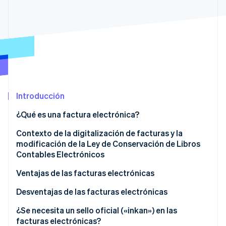
Radar
Prevención de fraude
Ecosistema
Atlas
Constitución de una startup
Socios
Climate
Stripe App Marketplace
Eliminación de dióxido de carbono
Identity
Introducción
Verificación de identidad en línea
¿Qué es una factura electrónica?
Contexto de la digitalización de facturas y la
modificación de la Ley de Conservación de Libros
Contables Electrónicos
Sesiones de Stripe 2026
Descubre cómo Stripe construye la infraestructura económi
Ventajas de las facturas electrónicas
Mirar ahora
Reducen los costos (incluido el franqueo)
Desventajas de las facturas electrónicas
Mejoran los tiempos de procesamiento
Algunos socios comerciales pueden preferir
¿Se necesita un sello oficial («inkan») en las
facturas en papel
facturas electrónicas?