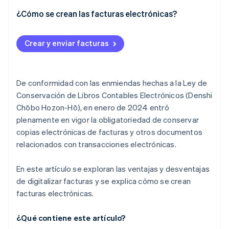
Son fáciles de reeditar, modificar y recuperar
Es posible que incurras en costos operativos y de
¿Cómo se crean las facturas electrónicas?
configuración, o que necesites revisar tus procesos
internos
Crear y enviar facturas
De conformidad con las enmiendas hechas a la Ley de
Conservación de Libros Contables Electrónicos (Denshi
Chōbo Hozon-Hō), en enero de 2024 entró
plenamente en vigor la obligatoriedad de conservar
copias electrónicas de facturas y otros documentos
relacionados con transacciones electrónicas.
En este artículo se exploran las ventajas y desventajas
de digitalizar facturas y se explica cómo se crean
facturas electrónicas.
¿Qué contiene este artículo?