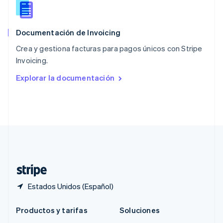
Português
English
RAE de Hong Kong, China
English
简体中文
Documentación de Invoicing
Reino Unido
English
Crea y gestiona facturas para pagos únicos con Stripe
República Checa
Invoicing.
English
Rumania
Explorar la documentación
English
Singapur
English
简体中文
Suecia
Svenska
English
Suiza
Deutsch
Français
Italiano
English
Tailandia
ไทย
English
Estados Unidos (Español)
Productos y tarifas
Soluciones