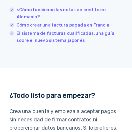
English
Español
简体中文
Estonia
¿Cómo funcionan las notas de crédito en
English
Alemania?
Finlandia
Cómo crear una factura pagada en Francia
English
Svenska
Francia
El sistema de facturas cualificadas: una guía
Français
English
sobre el nuevo sistema japonés
Gibraltar
English
Grecia
English
Hungría
English
India
English
Irlanda
¿Todo listo para empezar?
English
Italia
Crea una cuenta y empieza a aceptar pagos
Italiano
English
Japón
sin necesidad de firmar contratos ni
日本語
English
proporcionar datos bancarios. Si lo prefieres,
Letonia