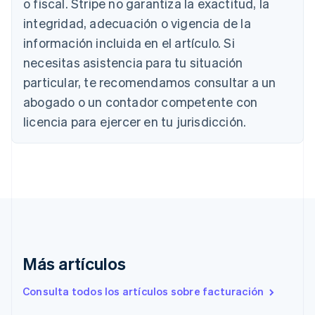
o fiscal. Stripe no garantiza la exactitud, la
Português
English
Bulgaria
integridad, adecuación o vigencia de la
English
información incluida en el artículo. Si
Canadá
necesitas asistencia para tu situación
English
Français
China continental
particular, te recomendamos consultar a un
简体中文
English
abogado o un contador competente con
Chipre
English
licencia para ejercer en tu jurisdicción.
Croacia
English
Italiano
Dinamarca
English
Emiratos Árabes Unidos
English
Eslovaquia
English
Eslovenia
Más artículos
English
Italiano
España
Consulta todos los artículos sobre facturación
Español
English
Estados Unidos