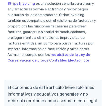
Stripe Invoicing
es una solución sencilla para crear y
enviar facturas por vía electrónica y recibir pagos
puntuales de los compradores. Stripe Invoicing
también es compatible con el «sistema de facturas» y
proporciona las funciones necesarias para crear
facturas, guardar un historial de modificaciones,
proteger frente a eliminaciones imprevistas de
facturas emitidas, así como para buscar facturas por
importe, información de facturación y otros datos.
Asimismo, cumple con los
requisitos de la Ley de
Conservación de Libros Contables Electrónicos
.
Alemania
Deutsch
English
Australia
English
Austria
El contenido de este artículo tiene solo fines
Deutsch
English
Bélgica
informativos y educativos generales y no
Nederlands
Français
Deutsch
English
debe interpretarse como asesoramiento legal
Brasil