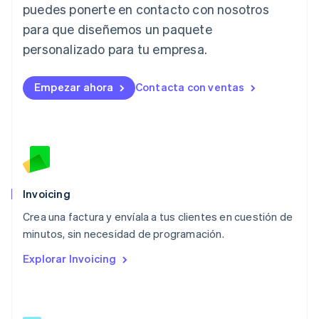
English
puedes ponerte en contacto con nosotros
Liechtenstein
para que diseñemos un paquete
Deutsch
English
Lituania
personalizado para tu empresa.
English
Luxemburgo
Empezar ahora
Contacta con ventas
Français
Deutsch
English
Malasia
English
简体中文
Malta
English
México
Español
English
Noruega
Invoicing
English
Crea una factura y envíala a tus clientes en cuestión de
Nueva Zelandia
English
minutos, sin necesidad de programación.
Países Bajos
Explorar Invoicing
Nederlands
English
Polonia
English
Portugal