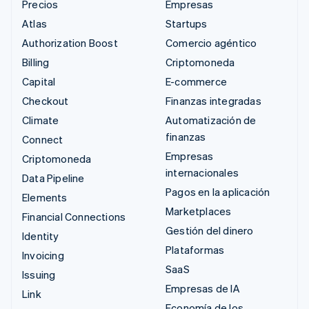
Precios
Empresas
Atlas
Startups
Authorization Boost
Comercio agéntico
Billing
Criptomoneda
Capital
E-commerce
Checkout
Finanzas integradas
Climate
Automatización de
finanzas
Connect
Empresas
Criptomoneda
internacionales
Data Pipeline
Pagos en la aplicación
Elements
Marketplaces
Financial Connections
Gestión del dinero
Identity
Plataformas
Invoicing
SaaS
Issuing
Empresas de IA
Link
Economía de los