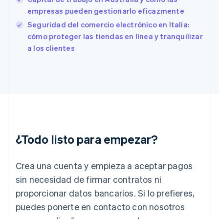
Estonia
empresas pueden gestionarlo eficazmente
English
Seguridad del comercio electrónico en Italia:
Finlandia
English
Svenska
cómo proteger las tiendas en línea y tranquilizar
Francia
a los clientes
Français
English
Gibraltar
English
Grecia
English
Hungría
English
India
English
¿Todo listo para empezar?
Irlanda
English
Crea una cuenta y empieza a aceptar pagos
Italia
Italiano
English
sin necesidad de firmar contratos ni
Japón
proporcionar datos bancarios. Si lo prefieres,
日本語
English
Letonia
puedes ponerte en contacto con nosotros
English