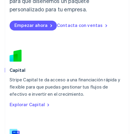
para que diseñemos un paquete
Liechtenstein
personalizado para tu empresa.
Deutsch
English
Lituania
English
Empezar ahora
Contacta con ventas
Luxemburgo
Français
Deutsch
English
Malasia
English
简体中文
Malta
English
México
Español
English
Capital
Noruega
Stripe Capital te da acceso a una financiación rápida y
English
flexible para que puedas gestionar tus flujos de
Nueva Zelandia
English
efectivo e invertir en el crecimiento.
Países Bajos
Explorar Capital
Nederlands
English
Polonia
English
Portugal
Português
English