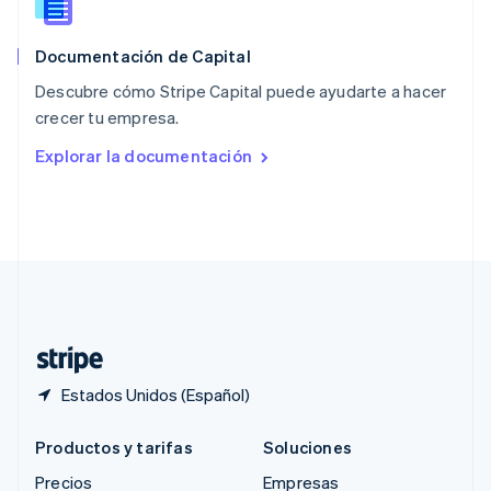
RAE de Hong Kong, China
English
简体中文
Documentación de Capital
Reino Unido
English
Descubre cómo Stripe Capital puede ayudarte a hacer
República Checa
crecer tu empresa.
English
Rumania
Explorar la documentación
English
Singapur
English
简体中文
Suecia
Svenska
English
Suiza
Deutsch
Français
Italiano
English
Tailandia
ไทย
English
Estados Unidos (Español)
Productos y tarifas
Soluciones
Precios
Empresas