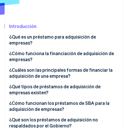
Radar
Prevención de fraude
Ecosistema
Atlas
Introducción
Constitución de una startup
Socios
Climate
Stripe App Marketplace
¿Qué es un préstamo para adquisición de
Eliminación de dióxido de carbono
empresas?
Identity
¿Cómo funciona la financiación de adquisición de
Verificación de identidad en línea
empresas?
¿Cuáles son las principales formas de financiar la
adquisición de una empresa?
¿Qué tipos de préstamos de adquisición de
Sesiones de Stripe 2026
empresas existen?
Descubre cómo Stripe construye la infraestructura económi
Mirar ahora
¿Cómo funcionan los préstamos de SBA para la
adquisición de empresas?
¿Qué son los préstamos de adquisición no
respaldados por el Gobierno?