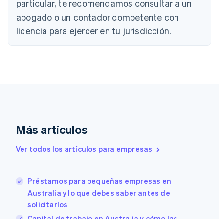
particular, te recomendamos consultar a un
Bulgaria
abogado o un contador competente con
English
Canadá
licencia para ejercer en tu jurisdicción.
English
Français
China continental
简体中文
English
Chipre
English
Croacia
English
Italiano
Dinamarca
English
Emiratos Árabes Unidos
Más artículos
English
Eslovaquia
Ver todos los artículos para empresas
English
Eslovenia
English
Italiano
Préstamos para pequeñas empresas en
España
Australia y lo que debes saber antes de
Español
English
solicitarlos
Estados Unidos
English
Español
简体中文
Capital de trabajo en Australia y cómo las