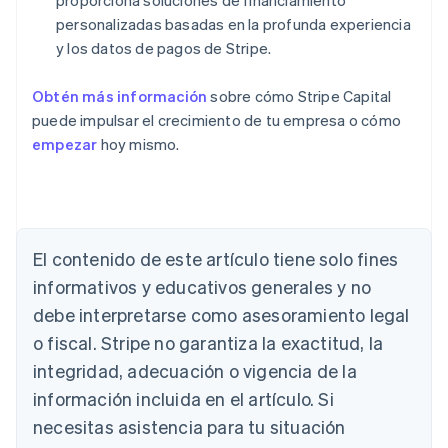
proporciona soluciones de financiamiento
personalizadas basadas en la profunda experiencia
y los datos de pagos de Stripe.
Obtén más información
sobre cómo Stripe Capital
puede impulsar el crecimiento de tu empresa o cómo
empezar
hoy mismo.
El contenido de este artículo tiene solo fines
Alemania
Deutsch
English
informativos y educativos generales y no
Australia
debe interpretarse como asesoramiento legal
English
Austria
o fiscal. Stripe no garantiza la exactitud, la
Deutsch
English
integridad, adecuación o vigencia de la
Bélgica
información incluida en el artículo. Si
Nederlands
Français
Deutsch
English
Brasil
necesitas asistencia para tu situación
Português
English