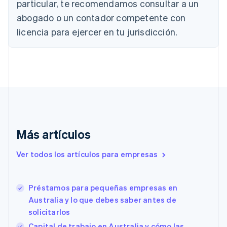
particular, te recomendamos consultar a un
Bulgaria
abogado o un contador competente con
English
Canadá
licencia para ejercer en tu jurisdicción.
English
Français
China continental
简体中文
English
Chipre
English
Croacia
English
Italiano
Dinamarca
English
Emiratos Árabes Unidos
Más artículos
English
Eslovaquia
Ver todos los artículos para empresas
English
Eslovenia
English
Italiano
Préstamos para pequeñas empresas en
España
Australia y lo que debes saber antes de
Español
English
solicitarlos
Estados Unidos
English
Español
简体中文
Capital de trabajo en Australia y cómo las