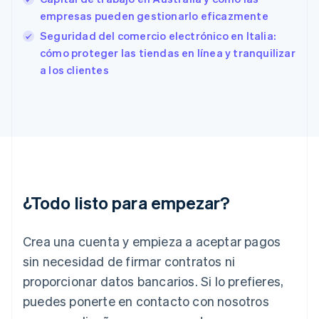
Estonia
empresas pueden gestionarlo eficazmente
English
Seguridad del comercio electrónico en Italia:
Finlandia
English
Svenska
cómo proteger las tiendas en línea y tranquilizar
Francia
a los clientes
Français
English
Gibraltar
English
Grecia
English
Hungría
English
India
English
¿Todo listo para empezar?
Irlanda
English
Crea una cuenta y empieza a aceptar pagos
Italia
Italiano
English
sin necesidad de firmar contratos ni
Japón
proporcionar datos bancarios. Si lo prefieres,
日本語
English
Letonia
puedes ponerte en contacto con nosotros
English