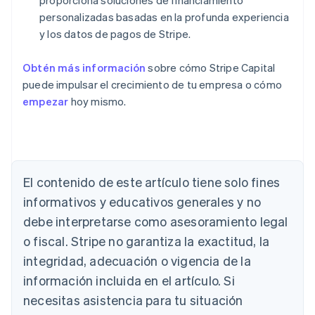
proporciona soluciones de financiamiento
personalizadas basadas en la profunda experiencia
y los datos de pagos de Stripe.
Obtén más información
sobre cómo Stripe Capital
puede impulsar el crecimiento de tu empresa o cómo
empezar
hoy mismo.
El contenido de este artículo tiene solo fines
Alemania
Deutsch
English
informativos y educativos generales y no
Australia
debe interpretarse como asesoramiento legal
English
Austria
o fiscal. Stripe no garantiza la exactitud, la
Deutsch
English
integridad, adecuación o vigencia de la
Bélgica
información incluida en el artículo. Si
Nederlands
Français
Deutsch
English
Brasil
necesitas asistencia para tu situación
Português
English