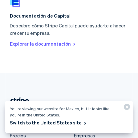
RAE de Hong Kong, China
English
简体中文
Documentación de Capital
Reino Unido
English
Descubre cómo Stripe Capital puede ayudarte a hacer
República Checa
crecer tu empresa.
English
Rumania
Explorar la documentación
English
Singapur
English
简体中文
Suecia
Svenska
English
Suiza
Deutsch
Français
Italiano
English
Tailandia
ไทย
English
You’re viewing our website for Mexico, but it looks like
México (Español)
you’re in the United States.
Switch to the United States site
Productos y tarifas
Soluciones
Precios
Empresas