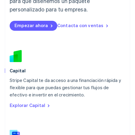
para que diseñemos un paquete
Liechtenstein
personalizado para tu empresa.
Deutsch
English
Lituania
English
Empezar ahora
Contacta con ventas
Luxemburgo
Français
Deutsch
English
Malasia
English
简体中文
Malta
English
México
Español
English
Capital
Noruega
Stripe Capital te da acceso a una financiación rápida y
English
flexible para que puedas gestionar tus flujos de
Nueva Zelandia
English
efectivo e invertir en el crecimiento.
Países Bajos
Explorar Capital
Nederlands
English
Polonia
English
Portugal
Português
English