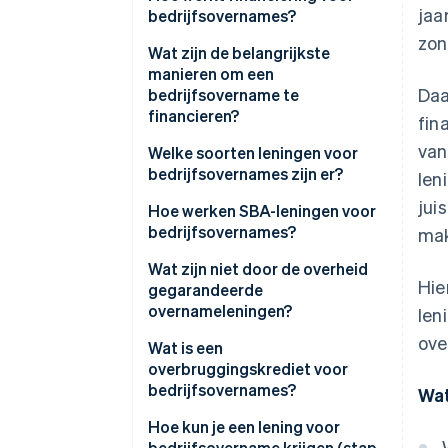
jaa
bedrijfsovernames?
zon
Wat zijn de belangrijkste
manieren om een
Daa
bedrijfsovername te
financieren?
fin
van
Welke soorten leningen voor
bedrijfsovernames zijn er?
len
jui
Hoe werken SBA-leningen voor
bedrijfsovernames?
ma
Wat zijn niet door de overheid
Hie
gegarandeerde
overnameleningen?
len
ove
Wat is een
overbruggingskrediet voor
bedrijfsovernames?
Wat
Hoe kun je een lening voor
bedrijfsovername krijgen (stap