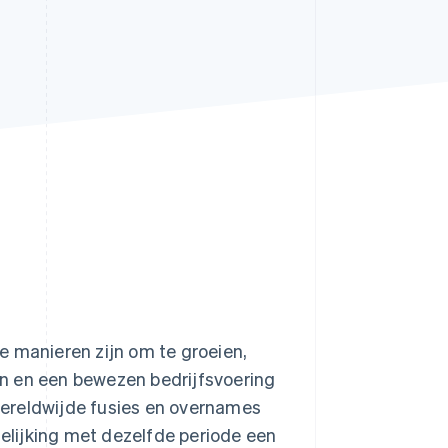
Stripe Sessions 2026
Ontdek hoe Stripe de
economische
infrastructuur voor AI
bouwt.
Nu bekijken
e manieren zijn om te groeien,
en en een bewezen bedrijfsvoering
 wereldwijde fusies en overnames
elijking met dezelfde periode een