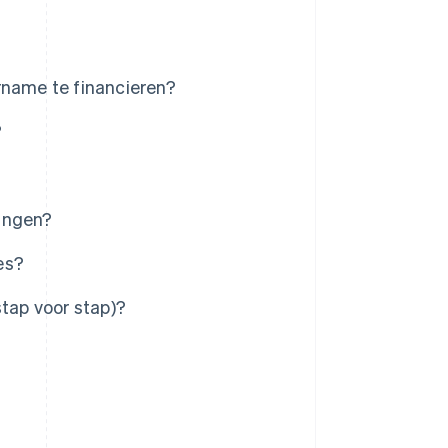
rname te financieren?
?
ningen?
es?
stap voor stap)?