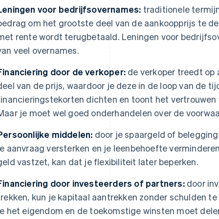
Leningen voor bedrijfsovernames:
traditionele termij
bedrag om het grootste deel van de aankoopprijs te de
met rente wordt terugbetaald. Leningen voor bedrijf
van veel overnames.
Financiering door de verkoper:
de verkoper treedt op 
deel van de prijs, waardoor je deze in de loop van de ti
financieringstekorten dichten en toont het vertrouwen v
Maar je moet wel goed onderhandelen over de voorwaa
Persoonlijke middelen:
door je spaargeld of belegging
je aanvraag versterken en je leenbehoefte verminderen. 
geld vastzet, kan dat je flexibiliteit later beperken.
Financiering door investeerders of partners:
door inv
trekken, kun je kapitaal aantrekken zonder schulden t
je het eigendom en de toekomstige winsten moet dele