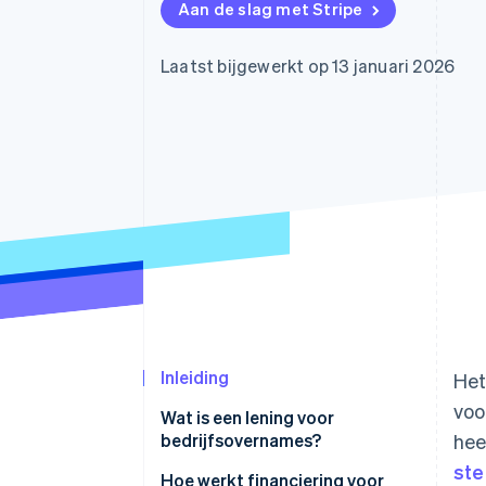
Aan de slag met Stripe
Link
Versneld afrekenen
Financial Connections
Laatst bijgewerkt op 13 januari 2026
Data gekoppelde rekeningen
Inleiding
Het
voo
Wat is een lening voor
bedrijfsovernames?
hee
ste
Hoe werkt financiering voor