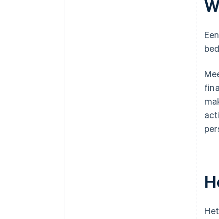
W
Een
bed
Mee
fin
mak
act
per
H
Het