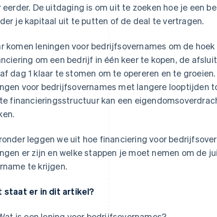
r eerder. De uitdaging is om uit te zoeken hoe je een b
der je kapitaal uit te putten of de deal te vertragen.
r komen leningen voor bedrijfsovernames om de hoek k
anciering om een bedrijf in één keer te kopen, de afslu
af dag 1 klaar te stomen om te opereren en te groeien
ingen voor bedrijfsovernames met langere looptijden t
ste financieringsstructuur kan een eigendomsoverdrac
ken.
ronder leggen we uit hoe financiering voor bedrijfsov
ingen er zijn en welke stappen je moet nemen om de jui
rname te krijgen.
 staat er in dit artikel?
Wat is een lening voor bedrijfsovernames?