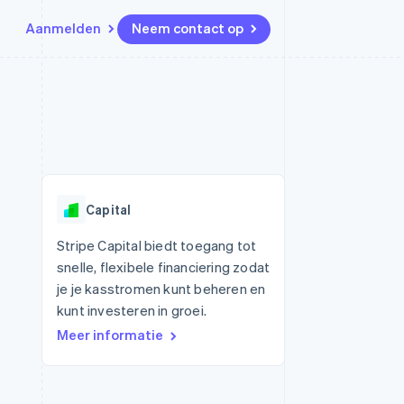
Aanmelden
Neem contact op
Bronnen
Ecosysteem
Contact
marktplaatsen
Meer
App-integraties
Partners
Neem contact op
Product roadmap
Voorbeelden van code
Stripe App Marketplace
Partner worden
Ontdek wat er in het verschiet
or platforms
Developerblog
ligt
r platforms
API-status
financiële
Radar
Capital
Fraudepreventie
tuele kaarten
Atlas
ing
Stripe Capital biedt toegang tot
Oprichting van een start-up
snelle, flexibele financiering zodat
Climate
je je kasstromen kunt beheren en
CO₂-verwijdering
kunt investeren in groei.
Identity
Meer informatie
Online identiteitsverificatie