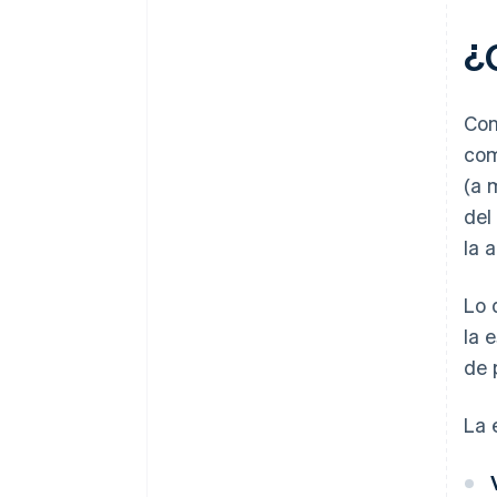
¿
Con
com
(a 
del
la 
Lo 
la 
de 
La 