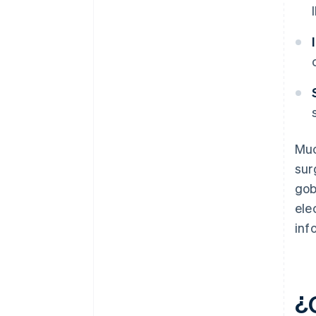
Muc
sur
gob
ele
inf
¿