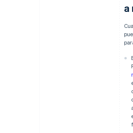
a
Cu
pue
par