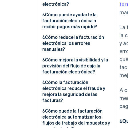
electrónica?
for
man
¿Cómo puede ayudarte la
facturación electrónica a
recibir pagos más rápido?
La 
la 
¿Cómo reduce la facturación
y a
electrónica los errores
manuales?
err
que
¿Cómo mejora la visibilidad y la
previsión del flujo de caja la
fac
facturación electrónica?
mej
¿Cómo la facturación
electrónica reduce el fraude y
A c
mejora la seguridad de las
med
facturas?
pag
Creado para cambio seguro
¿Cómo puede la facturación
electrónica automatizar los
¿Qu
Autenticación por diseño
flujos de trabajo de impuestos y