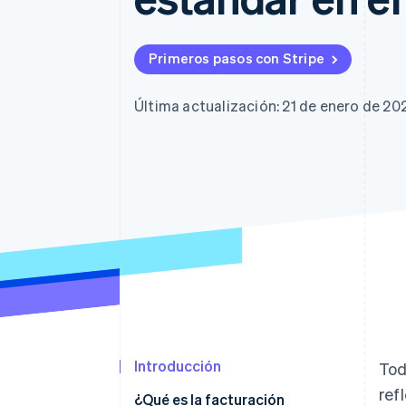
Authorization Boost
Optimizaciones de aceptación
Link
Proceso de compra acelerado
Primeros pasos con Stripe
Financial Connections
Datos de ctas. financieras
vinculadas
Última actualización: 21 de enero de 20
Introducción
Tod
ref
¿Qué es la facturación