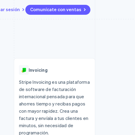
iar sesión
Comunícate con ventas
Recursos
Ecosistema
Contacto
 marketplaces
Más
Integraciones de aplicaciones
Socios
Contacta con ventas
Product roadmap
s
Ejemplos de código
Stripe App Marketplace
Conviértete en socio
Ver lo que viene
ataformas
Blog de desarrolladores
 plataformas
Estado de la API
Radar
e clientes
Prevención de fraude
 platforms
Invoicing
ncieros
Atlas
Constitución de una startup
 lucro
Stripe Invoicing es una plataforma
de software de facturación
Climate
s y virtuales
Eliminación de dióxido de
internacional pensada para que
carbono
ahorres tiempo y recibas pagos
Identity
con mayor rapidez. Crea una
Verificación de identidad en
factura y envíala a tus clientes en
línea
minutos, sin necesidad de
programación.