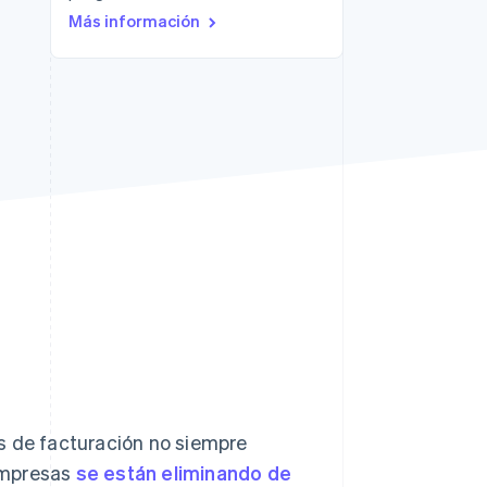
Más información
Sesiones de Stripe
2026
Descubre cómo Stripe
construye la
infraestructura
económica para la IA.
Mirar ahora
s de facturación no siempre
 impresas
se están eliminando de