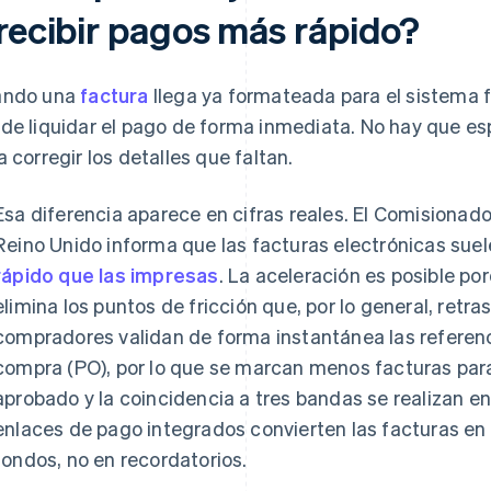
 recibir pagos más rápido?
ando una
factura
llega ya formateada para el sistema 
de liquidar el pago de forma inmediata. No hay que espe
a corregir los detalles que faltan.
Esa diferencia aparece en cifras reales. El Comisiona
Reino Unido informa que las facturas electrónicas suel
rápido que las impresas
. La aceleración es posible po
elimina los puntos de fricción que, por lo general, retr
compradores validan de forma instantánea las referenc
compra (PO), por lo que se marcan menos facturas para
aprobado y la coincidencia a tres bandas se realizan en
enlaces de pago integrados convierten las facturas en 
fondos, no en recordatorios.