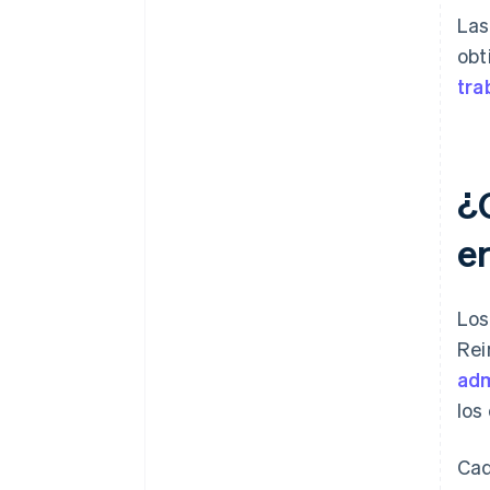
Las
obt
tra
¿
e
Los
Rei
adm
los
Cad