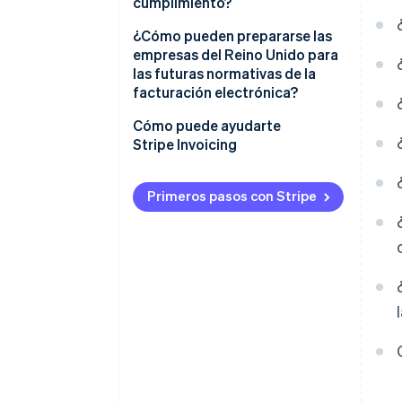
cumplimiento?
Un registro de auditoría más
limpio
Cumplimiento integrado
¿Cómo pueden prepararse las
empresas del Reino Unido para
Registro de auditoría listo para
las futuras normativas de la
usar
facturación electrónica?
Informes en tiempo real
Vigila las políticas
Cómo puede ayudarte
Stripe Invoicing
Operaciones globales
Adopta pronto, aprende rápido
simplificadas
Moderniza tus sistemas y tu
Primeros pasos con Stripe
gente