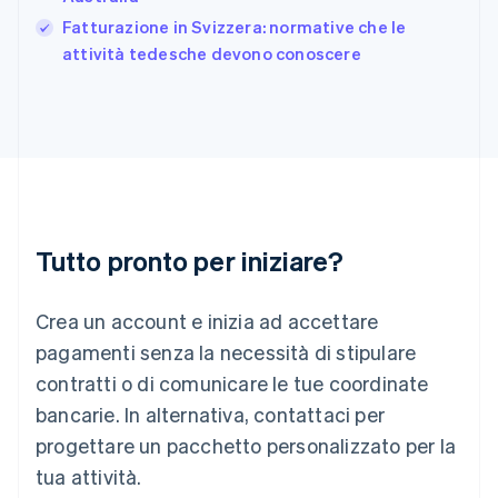
India
Fatturazione in Svizzera: normative che le
English
attività tedesche devono conoscere
Irlanda
English
Italia
Italiano
English
Lettonia
English
Liechtenstein
Deutsch
English
Lituania
Tutto pronto per iniziare?
English
Lussemburgo
Crea un account e inizia ad accettare
Français
Deutsch
English
Malaysia
pagamenti senza la necessità di stipulare
English
简体中文
contratti o di comunicare le tue coordinate
Malta
English
bancarie. In alternativa, contattaci per
Messico
progettare un pacchetto personalizzato per la
Español
English
Norvegia
tua attività.
English