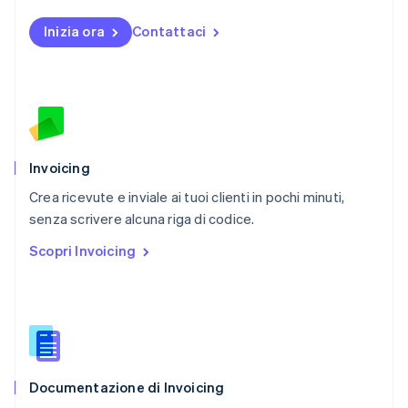
Nuova Zelanda
Inizia ora
Contattaci
English
Paesi Bassi
Nederlands
English
Polonia
English
Portogallo
Português
English
RAS di Hong Kong, Cina
Invoicing
English
简体中文
Crea ricevute e inviale ai tuoi clienti in pochi minuti,
Regno Unito
English
senza scrivere alcuna riga di codice.
Repubblica Ceca
Scopri Invoicing
English
Romania
English
Singapore
English
简体中文
Slovacchia
English
Documentazione di Invoicing
Slovenia
English
Italiano