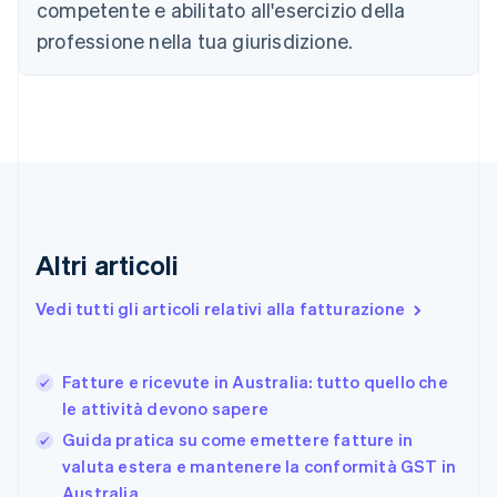
competente e abilitato all'esercizio della
Cipro
professione nella tua giurisdizione.
English
Croazia
English
Italiano
Danimarca
English
Emirati Arabi Uniti
English
Estonia
English
Finlandia
Altri articoli
English
Svenska
Francia
Vedi tutti gli articoli relativi alla fatturazione
Français
English
Germania
Deutsch
English
Fatture e ricevute in Australia: tutto quello che
Giappone
日本語
English
le attività devono sapere
Gibilterra
Guida pratica su come emettere fatture in
English
valuta estera e mantenere la conformità GST in
Grecia
Australia
English