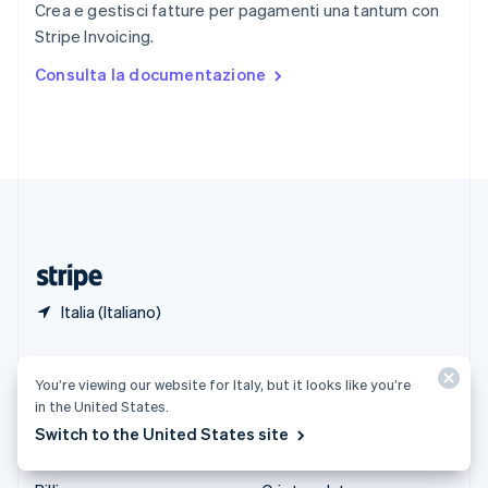
Crea e gestisci fatture per pagamenti una tantum con
Spagna
Stripe Invoicing.
Español
English
Stati Uniti
Consulta la documentazione
English
Español
简体中文
Svezia
Svenska
English
Svizzera
Deutsch
Français
Italiano
English
Thailandia
ไทย
English
Ungheria
English
Italia (Italiano)
Prodotti e prezzi
Soluzioni
You’re viewing our website for Italy, but it looks like you’re
Tariffe
Aziende
in the United States.
Atlas
Start-up
Switch to the United States site
Authorization Boost
Commercio agentico