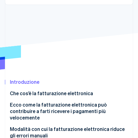
Scopri cosa ti aspetta
Radar
Ecosistema
Prevenzione delle frodi
Partner
Atlas
Stripe App Marketplace
Costituzione di start-up
Climate
Rimozione del carbonio
Identity
Verifica online dell'identità
Introduzione
Che cos’è la fatturazione elettronica
Stripe Sessions 2026
Ecco come la fatturazione elettronica può
Scopri come Stripe sta costruendo l'infrastruttura economi
contribuire a farti ricevere i pagamenti più
Guarda ora
velocemente
Modalità con cui la fatturazione elettronica riduce
gli errori manuali