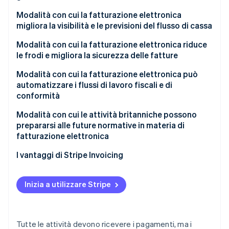
Modalità con cui la fatturazione elettronica
migliora la visibilità e le previsioni del flusso di cassa
Modalità con cui la fatturazione elettronica riduce
le frodi e migliora la sicurezza delle fatture
Progettazione per scambi sicuri
Modalità con cui la fatturazione elettronica può
automatizzare i flussi di lavoro fiscali e di
Autenticazione integrata nel design
conformità
Traccia di controllo più chiara
Conformità integrata
Modalità con cui le attività britanniche possono
prepararsi alle future normative in materia di
Traccia di controllo preconfigurata
fatturazione elettronica
Reportistica in tempo reale
Monitora attentamente la politica
I vantaggi di Stripe Invoicing
Operazioni globali semplificate
Adotta tempestivamente, impara velocemente
Inizia a utilizzare Stripe
Modernizza sistemi e personale
Tutte le attività devono ricevere i pagamenti, ma i