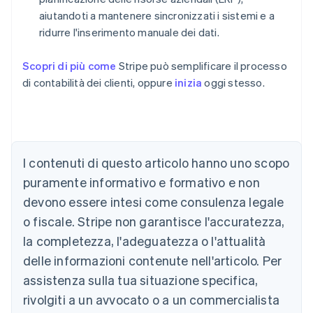
aiutandoti a mantenere sincronizzati i sistemi e a
ridurre l'inserimento manuale dei dati.
Scopri di più come
Stripe può semplificare il processo
di contabilità dei clienti, oppure
inizia
oggi stesso.
Australia
English
Austria
I contenuti di questo articolo hanno uno scopo
Deutsch
English
puramente informativo e formativo e non
Belgio
devono essere intesi come consulenza legale
Nederlands
Français
Deutsch
English
Brasile
o fiscale. Stripe non garantisce l'accuratezza,
Português
English
la completezza, l'adeguatezza o l'attualità
Bulgaria
English
delle informazioni contenute nell'articolo. Per
Canada
assistenza sulla tua situazione specifica,
English
Français
Cina continentale
rivolgiti a un avvocato o a un commercialista
简体中文
English